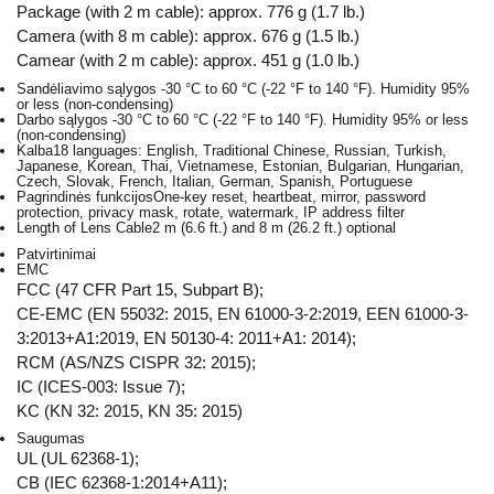
Package (with 2 m cable): approx. 776 g (1.7 lb.)
Camera (with 8 m cable): approx. 676 g (1.5 lb.)
Camear (with 2 m cable): approx. 451 g (1.0 lb.)
Sandėliavimo sąlygos
-30 °C to 60 °C (-22 °F to 140 °F). Humidity 95%
or less (non-condensing)
Darbo sąlygos
-30 °C to 60 °C (-22 °F to 140 °F). Humidity 95% or less
(non-condensing)
Kalba
18 languages: English, Traditional Chinese, Russian, Turkish,
Japanese, Korean, Thai, Vietnamese, Estonian, Bulgarian, Hungarian,
Czech, Slovak, French, Italian, German, Spanish, Portuguese
Pagrindinės funkcijos
One-key reset, heartbeat, mirror, password
protection, privacy mask, rotate, watermark, IP address filter
Length of Lens Cable
2 m (6.6 ft.) and 8 m (26.2 ft.) optional
Patvirtinimai
EMC
FCC (47 CFR Part 15, Subpart B);
CE-EMC (EN 55032: 2015, EN 61000-3-2:2019, EEN 61000-3-
3:2013+A1:2019, EN 50130-4: 2011+A1: 2014);
RCM (AS/NZS CISPR 32: 2015);
IC (ICES-003: Issue 7);
KC (KN 32: 2015, KN 35: 2015)
Saugumas
UL (UL 62368-1);
CB (IEC 62368-1:2014+A11);