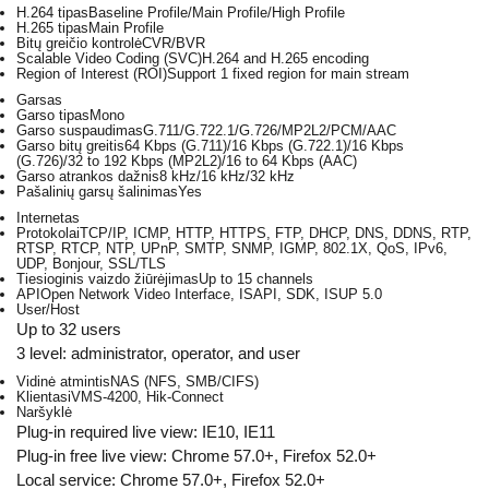
H.264 tipas
Baseline Profile/Main Profile/High Profile
H.265 tipas
Main Profile
Bitų greičio kontrolė
CVR/BVR
Scalable Video Coding (SVC)
H.264 and H.265 encoding
Region of Interest (ROI)
Support 1 fixed region for main stream
Garsas
Garso tipas
Mono
Garso suspaudimas
G.711/G.722.1/G.726/MP2L2/PCM/AAC
Garso bitų greitis
64 Kbps (G.711)/16 Kbps (G.722.1)/16 Kbps
(G.726)/32 to 192 Kbps (MP2L2)/16 to 64 Kbps (AAC)
Garso atrankos dažnis
8 kHz/16 kHz/32 kHz
Pašalinių garsų šalinimas
Yes
Internetas
Protokolai
TCP/IP, ICMP, HTTP, HTTPS, FTP, DHCP, DNS, DDNS, RTP,
RTSP, RTCP, NTP, UPnP, SMTP, SNMP, IGMP, 802.1X, QoS, IPv6,
UDP, Bonjour, SSL/TLS
Tiesioginis vaizdo žiūrėjimas
Up to 15 channels
API
Open Network Video Interface, ISAPI, SDK, ISUP 5.0
User/Host
Up to 32 users
3 level: administrator, operator, and user
Vidinė atmintis
NAS (NFS, SMB/CIFS)
Klientas
iVMS-4200, Hik-Connect
Naršyklė
Plug-in required live view: IE10, IE11
Plug-in free live view: Chrome 57.0+, Firefox 52.0+
Local service: Chrome 57.0+, Firefox 52.0+