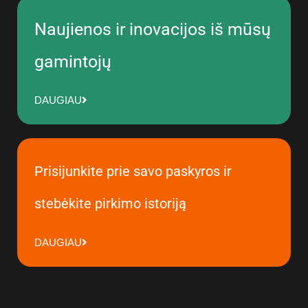
Naujienos ir inovacijos iš mūsų
gamintojų
DAUGIAU
Prisijunkite prie savo paskyros ir
stebėkite pirkimo istoriją
DAUGIAU