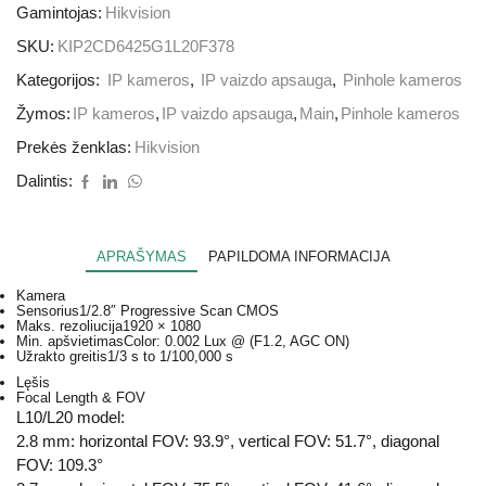
Gamintojas:
Hikvision
SKU:
KIP2CD6425G1L20F378
Kategorijos:
IP kameros
,
IP vaizdo apsauga
,
Pinhole kameros
Žymos:
IP kameros
,
IP vaizdo apsauga
,
Main
,
Pinhole kameros
Prekės ženklas:
Hikvision
Dalintis:
APRAŠYMAS
PAPILDOMA INFORMACIJA
Kamera
Sensorius
1/2.8″ Progressive Scan CMOS
Maks. rezoliucija
1920 × 1080
Min. apšvietimas
Color: 0.002 Lux @ (F1.2, AGC ON)
Užrakto greitis
1/3 s to 1/100,000 s
Lęšis
Focal Length & FOV
L10/L20 model:
2.8 mm: horizontal FOV: 93.9°, vertical FOV: 51.7°, diagonal
FOV: 109.3°