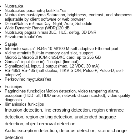
Nuotrauka
Nuotraukos parametrų keitiklis
Yes
Nuotraukos nustatymai
Saturation, brightness, contrast, and sharpness
adjustable by client software or web browser
Diena/Naktis režimas
Day, Night, Auto, Schedule
Wide Dynamic Range (WDR)
120 dB
Nuotraukų pagražinimas
BLC, HLC, defog, 3D DNR
Privatumo kaukė
Yes
Sąsaja
Interneto sąsaja
1 RJ45 10 M/100 M self-adaptive Ethernet port
Vidinė atmintis
Built-in memory card slot, support
MicroSD/MicroSDHC/MicroSDXC card, up to 256 GB
Garsas
1 input (line in), 1 output (line out)
Signalizacija
1 input, 1 output (max. 12 VDC, 30 mA)
RS-485
1 RS-485 (half duplex, HIKVISION, Pelco-P, Pelco-D, self-
adaptive)
Perkrovimo mygtukas
Yes
Funkcijos
Pagrindinės funckcijos
Motion detection, video tampering alarm,
exception (HDD full, HDD error, network disconncected), video quality
diagnosis
Išmaniosios funkcijos
Intrusion detection, line crossing detection, region entrance
detection, region exiting detection, unattended baggage
detection, object removal detection
Audio exception detection, defocus detection, scene change
detection