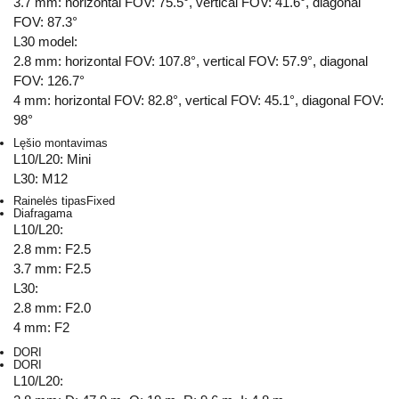
3.7 mm: horizontal FOV: 75.5°, vertical FOV: 41.6°, diagonal
FOV: 87.3°
L30 model:
2.8 mm: horizontal FOV: 107.8°, vertical FOV: 57.9°, diagonal
FOV: 126.7°
4 mm: horizontal FOV: 82.8°, vertical FOV: 45.1°, diagonal FOV:
98°
Lęšio montavimas
L10/L20: Mini
L30: M12
Rainelės tipas
Fixed
Diafragama
L10/L20:
2.8 mm: F2.5
3.7 mm: F2.5
L30:
2.8 mm: F2.0
4 mm: F2
DORI
DORI
L10/L20: