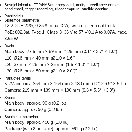
Sąsaja
Upload to FTP/NAS/memory card, notify surveillance center,
send email, trigger recording, trigger capture, audible warning
Pagrindinis
Sistemos parametrai
12 VDC ± 20%, 0.25 A, max. 3 W, two-core terminal block
PoE: 802.3af, Type 1, Class 3, 36 V to 57 V,0.1 A to 0.07A, max.
3.65 W
Dydis
Main body: 77.5 mm × 69 mm × 26 mm (3.1″ × 2.7″ × 1.0″)
L10: Ø26 mm × 40 mm (Ø1.0 × 1.6″)
L20: 37 mm × 26 mm × 25 mm (1.5 × 1.0″ × 1.0″)
L30: Ø26 mm × 50 mm (Ø1.0 × 2.0″)”
Pakuotės dydis
Kit/Main body: 254 mm × 164 mm × 130 mm (10″ × 6.5″ × 5.1″)
Camera: 219 mm × 139 mm × 100 mm (8.6 × 5.5″ × 3.9″)”
Svoris
Main body: approx. 90 g (0.2 lb.)
Camera: approx. 90 g (0.2 lb.)
Svoris su įpakavimu
Main body: approx. 456 g (1.0 lb.)
Package (with 8 m cable): approx. 991 g (2.2 lb.)