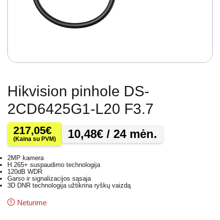
Hikvision pinhole DS-
2CD6425G1-L20 F3.7
217,05
€
10,48
€
/ 24 mėn.
(Kaina su PVM)
2MP kamera
H.265+ suspaudimo technologija
120dB WDR
Garso ir signalizacijos sąsaja
3D DNR technologija užtikrina ryškų vaizdą
Neturime