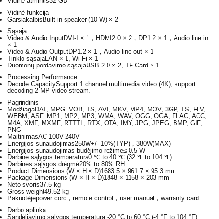
Vidinė atmintis
32 GB
Vidinė funkcija
Garsiakalbis
Built-in speaker (10 W) × 2
Sąsaja
Video & Audio Input
DVI-I × 1，HDMI2.0 × 2，DP1.2 × 1，Audio line in
× 1
Video & Audio Output
DP1.2 × 1，Audio line out × 1
Tinklo sąsaja
LAN × 1, Wi-Fi × 1
Duomenų perdavimo sąsaja
USB 2.0 × 2, TF Card × 1
Processing Performance
Decode Capacity
Support 1 channel multimedia video (4K); support
decoding 2 MP video stream.
Pagrindinis
Medžiaga
DAT, MPG, VOB, TS, AVI, MKV, MP4, MOV, 3GP, TS, FLV,
WEBM, ASF, MP1, MP2, MP3, WMA, WAV, OGG, OGA, FLAC, ACC,
M4A, XMF, MXMF, RTTTL, RTX, OTA, IMY, JPG, JPEG, BMP, GIF,
PNG
Maitinimas
AC 100V-240V
Energijos sunaudojimas
250W+/- 10%(TYP)，380W(MAX)
Energijos sunaudojimas budėjimo režime
≤ 0.5 W
Darbinė sąlygos temperatūra
0 ℃ to 40 ℃ (32 ℉ to 104 ℉)
Darbinės sąlygos drėgmė
20% to 80% RH
Product Dimensions (W × H × D)
1683.5 × 961.7 × 95.3 mm
Package Dimensions (W × H × D)
1848 × 1158 × 203 mm
Neto svoris
37.5 kg
Gross weight
49.52 kg
Pakuotėje
power cord，remote control，user manual，warranty card
Darbo aplinka
Sandėliavimo sąlygos temperatūra
-20 °C to 60 °C (-4 °F to 104 °F)