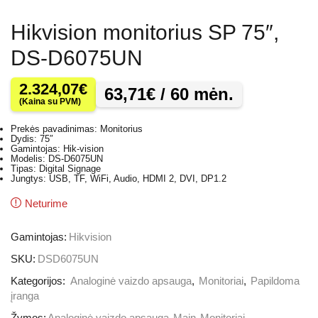
Hikvision monitorius SP 75″,
DS-D6075UN
2.324,07
€
63,71
€
/ 60 mėn.
(Kaina su PVM)
Prekės pavadinimas: Monitorius
Dydis: 75″
Gamintojas: Hik-vision
Modelis: DS-D6075UN
Tipas: Digital Signage
Jungtys: USB, TF, WiFi, Audio, HDMI 2, DVI, DP1.2
Neturime
Gamintojas:
Hikvision
SKU:
DSD6075UN
Kategorijos:
Analoginė vaizdo apsauga
,
Monitoriai
,
Papildoma
įranga
Žymos:
Analoginė vaizdo apsauga
,
Main
,
Monitoriai
,