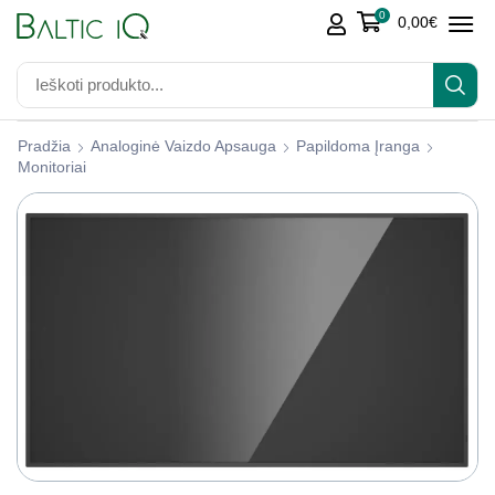
0
0,00
€
Pradžia
Analoginė Vaizdo Apsauga
Papildoma Įranga
Monitoriai