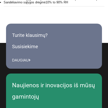
Sandėliavimo sąlygos drėgmė
10% to 90% RH
Turite klausimų?
Susisiekime
DAUGIAU
Naujienos ir inovacijos iš mūsų
gamintojų