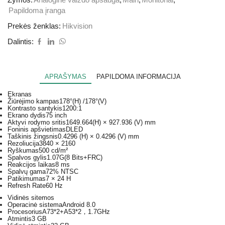
Papildoma įranga
Prekės ženklas:
Hikvision
Dalintis:
APRAŠYMAS
PAPILDOMA INFORMACIJA
Ekranas
Žiūrėjimo kampas
178°(H) /178°(V)
Kontrasto santykis
1200:1
Ekrano dydis
75 inch
Aktyvi rodymo sritis
1649.664(H) × 927.936 (V) mm
Foninis apšvietimas
DLED
Taškinis žingsnis
0.4296 (H) × 0.4296 (V) mm
Rezoliucija
3840 × 2160
Ryškumas
500 cd/m²
Spalvos gylis
1.07G(8 Bits+FRC)
Reakcijos laikas
8 ms
Spalvų gama
72% NTSC
Patikimumas
7 × 24 H
Refresh Rate
60 Hz
Vidinės sitemos
Operacinė sistema
Android 8.0
Procesorius
A73*2+A53*2，1.7GHz
Atmintis
3 GB