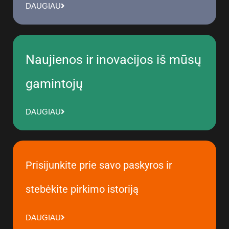
DAUGIAU
Naujienos ir inovacijos iš mūsų
gamintojų
DAUGIAU
Prisijunkite prie savo paskyros ir
stebėkite pirkimo istoriją
DAUGIAU