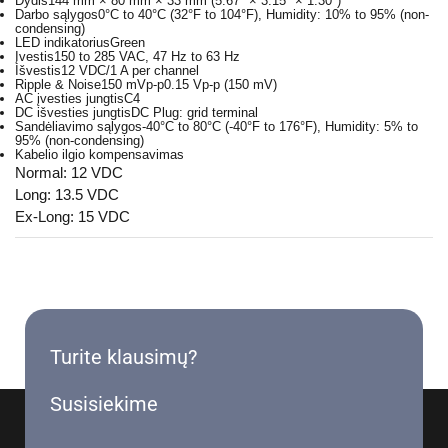
Dydis
144 mm × 80 mm × 33 mm (5.67″ × 3.15″ × 1.30″)
Darbo sąlygos
0°C to 40°C (32°F to 104°F), Humidity: 10% to 95% (non-
condensing)
LED indikatorius
Green
Įvestis
150 to 285 VAC, 47 Hz to 63 Hz
Išvestis
12 VDC/1 A per channel
Ripple & Noise150 mVp-p
0.15 Vp-p (150 mV)
AC įvesties jungtis
C4
DC išvesties jungtis
DC Plug: grid terminal
Sandėliavimo sąlygos
-40°C to 80°C (-40°F to 176°F), Humidity: 5% to
95% (non-condensing)
Kabelio ilgio kompensavimas
Normal: 12 VDC
Long: 13.5 VDC
Ex-Long: 15 VDC
Turite klausimų?
Susisiekime