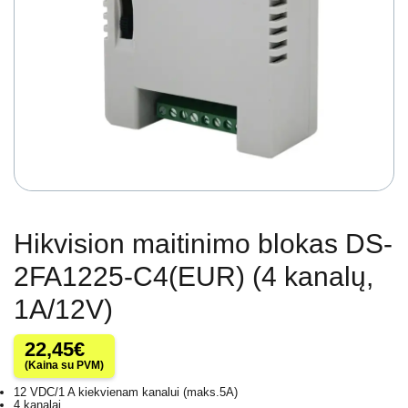
Hikvision maitinimo blokas DS-
2FA1225-C4(EUR) (4 kanalų,
1A/12V)
22,45
€
(Kaina su PVM)
12 VDC/1 A kiekvienam kanalui (maks.5A)
4 kanalai