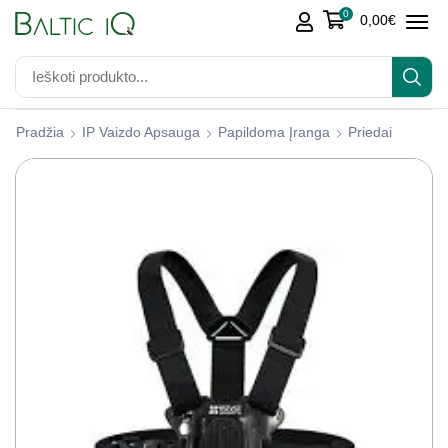
0
0,00
€
Pradžia
IP Vaizdo Apsauga
Papildoma Įranga
Priedai