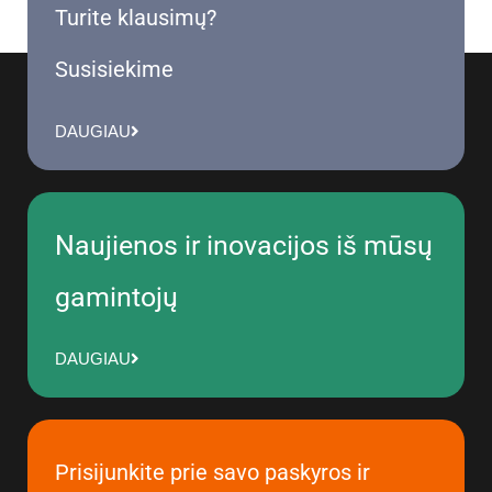
Turite klausimų?
Susisiekime
DAUGIAU
Naujienos ir inovacijos iš mūsų
gamintojų
DAUGIAU
Prisijunkite prie savo paskyros ir