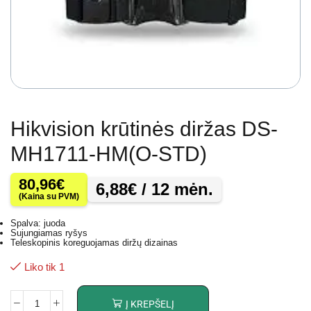
Hikvision krūtinės diržas DS-
MH1711-HM(O-STD)
80,96
€
6,88
€
/ 12 mėn.
(Kaina su PVM)
Spalva: juoda
Sujungiamas ryšys
Teleskopinis koreguojamas diržų dizainas
Liko tik 1
Į KREPŠELĮ