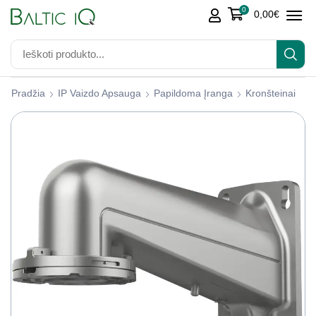
0
0,00
€
Pradžia
IP Vaizdo Apsauga
Papildoma Įranga
Kronšteinai