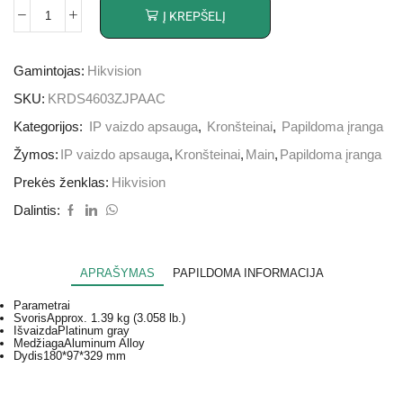
Į KREPŠELĮ
Gamintojas:
Hikvision
SKU:
KRDS4603ZJPAAC
Kategorijos:
IP vaizdo apsauga
,
Kronšteinai
,
Papildoma įranga
Žymos:
IP vaizdo apsauga
,
Kronšteinai
,
Main
,
Papildoma įranga
Prekės ženklas:
Hikvision
Dalintis:
APRAŠYMAS
PAPILDOMA INFORMACIJA
Parametrai
Svoris
Approx. 1.39 kg (3.058 lb.)
Išvaizda
Platinum gray
Medžiaga
Aluminum Alloy
Dydis
180*97*329 mm