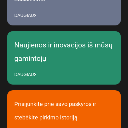
DAUGIAU
Naujienos ir inovacijos iš mūsų
gamintojų
DAUGIAU
Prisijunkite prie savo paskyros ir
stebėkite pirkimo istoriją