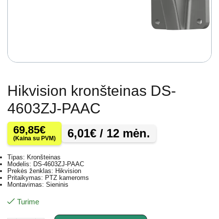
Hikvision kronšteinas DS-
4603ZJ-PAAC
69,85
€
6,01
€
/ 12 mėn.
(Kaina su PVM)
Tipas: Kronšteinas
Modelis: DS-4603ZJ-PAAC
Prekės ženklas: Hikvision
Pritaikymas: PTZ kameroms
Montavimas: Sieninis
Turime