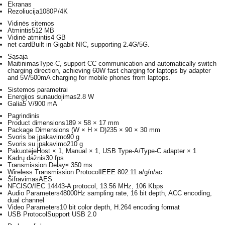
Ekranas
Rezoliucija
1080P/4K
Vidinės sitemos
Atmintis
512 MB
Vidinė atmintis
4 GB
net card
Built in Gigabit NIC, supporting 2.4G/5G.
Sąsaja
Maitinimas
Type-C, support CC communication and automatically switch
charging direction, achieving 60W fast charging for laptops by adapter
and 5V/500mA charging for mobile phones from laptops.
Sistemos parametrai
Energijos sunaudojimas
2.8 W
Galia
5 V/900 mA
Pagrindinis
Product dimensions
189 × 58 × 17 mm
Package Dimensions (W × H × D)
235 × 90 × 30 mm
Svoris be įpakavimo
90 g
Svoris su įpakavimo
210 g
Pakuotėje
Host × 1, Manual × 1, USB Type-A/Type-C adapter × 1
Kadrų dažnis
30 fps
Transmission Delay
≤ 350 ms
Wireless Transmission Protocol
IEEE 802.11 a/g/n/ac
Šifravimas
AES
NFC
ISO/IEC 14443-A protocol, 13.56 MHz, 106 Kbps
Audio Parameters
48000Hz sampling rate, 16 bit depth, ACC encoding,
dual channel
Video Parameters
10 bit color depth, H.264 encoding format
USB Protocol
Support USB 2.0