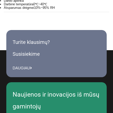
Darbo aplinka
Darbinė temperatūra
0℃~40℃
Atsparumas drėgmei
10%~95% RH
Turite klausimų?
Susisiekime
DAUGIAU
Naujienos ir inovacijos iš mūsų
gamintojų