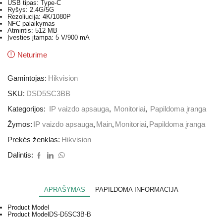
USB tipas: Type-C
Ryšys: 2.4G/5G
Rezoliucija: 4K/1080P
NFC palaikymas
Atmintis: 512 MB
Įvesties įtampa: 5 V/900 mA
Neturime
Gamintojas:
Hikvision
SKU:
DSD5SC3BB
Kategorijos:
IP vaizdo apsauga
,
Monitoriai
,
Papildoma įranga
Žymos:
IP vaizdo apsauga
,
Main
,
Monitoriai
,
Papildoma įranga
Prekės ženklas:
Hikvision
Dalintis:
APRAŠYMAS
PAPILDOMA INFORMACIJA
Product Model
Product Model
DS-D5SC3B-B