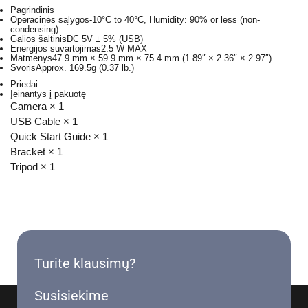
Pagrindinis
Operacinės sąlygos
-10°C to 40°C, Humidity: 90% or less (non-
condensing)
Galios šaltinis
DC 5V ± 5% (USB)
Energijos suvartojimas
2.5 W MAX
Matmenys
47.9 mm × 59.9 mm × 75.4 mm (1.89″ × 2.36″ × 2.97″)
Svoris
Approx. 169.5g (0.37 lb.)
Priedai
Įeinantys į pakuotę
Camera × 1
USB Cable × 1
Quick Start Guide × 1
Bracket × 1
Tripod × 1
Turite klausimų?
Susisiekime