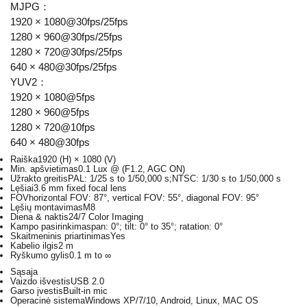
MJPG：
1920 × 1080@30fps/25fps
1280 × 960@30fps/25fps
1280 × 720@30fps/25fps
640 × 480@30fps/25fps
YUV2：
1920 × 1080@5fps
1280 × 960@5fps
1280 × 720@10fps
640 × 480@30fps
Raiška
1920 (H) × 1080 (V)
Min. apšvietimas
0.1 Lux @ (F1.2, AGC ON)
Užrakto greitis
PAL: 1/25 s to 1/50,000 s;NTSC: 1/30 s to 1/50,000 s
Lęšiai
3.6 mm fixed focal lens
FOV
horizontal FOV: 87°, vertical FOV: 55°, diagonal FOV: 95°
Lęšių montavimas
M8
Diena & naktis
24/7 Color Imaging
Kampo pasirinkimas
pan: 0°; tilt: 0° to 35°; ratation: 0°
Skaitmeninis priartinimas
Yes
Kabelio ilgis
2 m
Ryškumo gylis
0.1 m to ∞
Sąsaja
Vaizdo išvestis
USB 2.0
Garso įvestis
Built-in mic
Operacinė sistema
Windows XP/7/10, Android, Linux, MAC OS