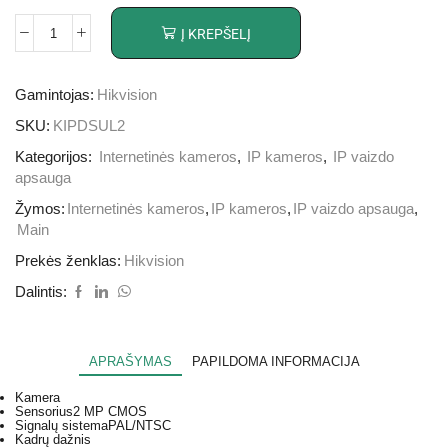
Į KREPŠELĮ
Gamintojas:
Hikvision
SKU:
KIPDSUL2
Kategorijos:
Internetinės kameros
,
IP kameros
,
IP vaizdo
apsauga
Žymos:
Internetinės kameros
,
IP kameros
,
IP vaizdo apsauga
,
Main
Prekės ženklas:
Hikvision
Dalintis:
APRAŠYMAS
PAPILDOMA INFORMACIJA
Kamera
Sensorius
2 MP CMOS
Signalų sistema
PAL/NTSC
Kadrų dažnis