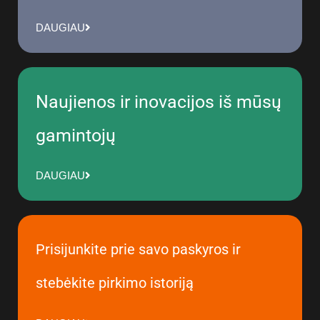
DAUGIAU
Naujienos ir inovacijos iš mūsų
gamintojų
DAUGIAU
Prisijunkite prie savo paskyros ir
stebėkite pirkimo istoriją