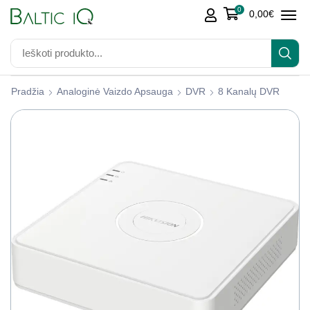
0
0,00
€
Pradžia
Analoginė Vaizdo Apsauga
DVR
8 Kanalų DVR