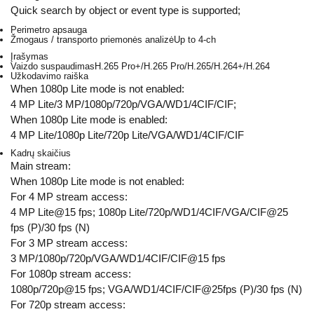
Quick search by object or event type is supported;
Perimetro apsauga
Žmogaus / transporto priemonės analizė
Up to 4-ch
Įrašymas
Vaizdo suspaudimas
H.265 Pro+/H.265 Pro/H.265/H.264+/H.264
Užkodavimo raiška
When 1080p Lite mode is not enabled:
4 MP Lite/3 MP/1080p/720p/VGA/WD1/4CIF/CIF;
When 1080p Lite mode is enabled:
4 MP Lite/1080p Lite/720p Lite/VGA/WD1/4CIF/CIF
Kadrų skaičius
Main stream:
When 1080p Lite mode is not enabled:
For 4 MP stream access:
4 MP Lite@15 fps; 1080p Lite/720p/WD1/4CIF/VGA/CIF@25
fps (P)/30 fps (N)
For 3 MP stream access:
3 MP/1080p/720p/VGA/WD1/4CIF/CIF@15 fps
For 1080p stream access:
1080p/720p@15 fps; VGA/WD1/4CIF/CIF@25fps (P)/30 fps (N)
For 720p stream access: