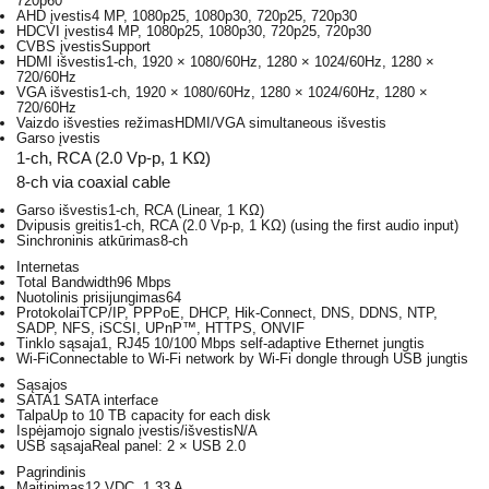
720p60
AHD įvestis
4 MP, 1080p25, 1080p30, 720p25, 720p30
HDCVI įvestis
4 MP, 1080p25, 1080p30, 720p25, 720p30
CVBS įvestis
Support
HDMI išvestis
1-ch, 1920 × 1080/60Hz, 1280 × 1024/60Hz, 1280 ×
720/60Hz
VGA išvestis
1-ch, 1920 × 1080/60Hz, 1280 × 1024/60Hz, 1280 ×
720/60Hz
Vaizdo išvesties režimas
HDMI/VGA simultaneous išvestis
Garso įvestis
1-ch, RCA (2.0 Vp-p, 1 KΩ)
8-ch via coaxial cable
Garso išvestis
1-ch, RCA (Linear, 1 KΩ)
Dvipusis greitis
1-ch, RCA (2.0 Vp-p, 1 KΩ) (using the first audio input)
Sinchroninis atkūrimas
8-ch
Internetas
Total Bandwidth
96 Mbps
Nuotolinis prisijungimas
64
Protokolai
TCP/IP, PPPoE, DHCP, Hik-Connect, DNS, DDNS, NTP,
SADP, NFS, iSCSI, UPnP™, HTTPS, ONVIF
Tinklo sąsaja
1, RJ45 10/100 Mbps self-adaptive Ethernet jungtis
Wi-Fi
Connectable to Wi-Fi network by Wi-Fi dongle through USB jungtis
Sąsajos
SATA
1 SATA interface
Talpa
Up to 10 TB capacity for each disk
Ispėjamojo signalo įvestis/išvestis
N/A
USB sąsaja
Real panel: 2 × USB 2.0
Pagrindinis
Maitinimas
12 VDC, 1.33 A