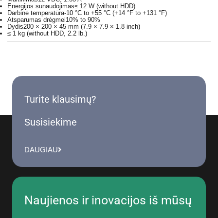
Energijos sunaudojimas
≤ 12 W (without HDD)
Darbinė temperatūra
-10 °C to +55 °C (+14 °F to +131 °F)
Atsparumas drėgmei
10% to 90%
Dydis
200 × 200 × 45 mm (7.9 × 7.9 × 1.8 inch)
≤ 1 kg (without HDD, 2.2 lb.)
Turite klausimų?
Susisiekime
DAUGIAU
Naujienos ir inovacijos iš mūsų