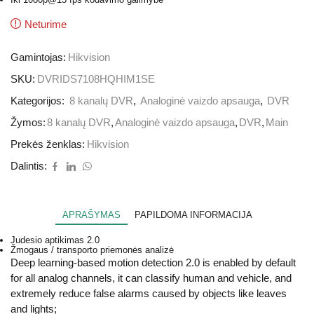
Neturime
Gamintojas:
Hikvision
SKU:
DVRIDS7108HQHIM1SE
Kategorijos:
8 kanalų DVR
,
Analoginė vaizdo apsauga
,
DVR
Žymos:
8 kanalų DVR
,
Analoginė vaizdo apsauga
,
DVR
,
Main
Prekės ženklas:
Hikvision
Dalintis:
APRAŠYMAS
PAPILDOMA INFORMACIJA
Judesio aptikimas 2.0
Žmogaus / transporto priemonės analizė
Deep learning-based motion detection 2.0 is enabled by default
for all analog channels, it can classify human and vehicle, and
extremely reduce false alarms caused by objects like leaves
and lights;