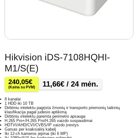
Hikvision iDS-7108HQHI-
M1/S(E)
240,05
€
11,66
€
/ 24 mėn.
(Kaina su PVM)
8 kanalai
1 HDD iki 10 TB
Dirbtiniu intelektu pagrįsta žmonių ir transporto priemonių taikinių
klasifikacija pagal judesio aptikimą
Dirbtiniu intelektu paremta perimetro apsauga
H.265 Pro+/H.265 Pro/H.265 vaizdo suspaudimai
HDTVI/AHD/CVI/CVBS/IP vaizdo įvestys
Garsas per koaksialinį kabelį
Iki 12-ch kameros įėjimai (iki 6 MP)
Iki 1080p@15 fps kodavimo galimybė