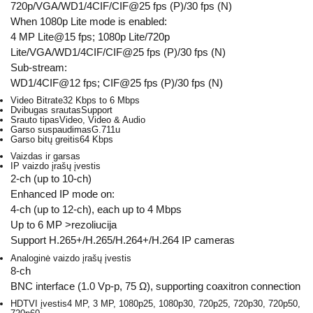
720p/VGA/WD1/4CIF/CIF@25 fps (P)/30 fps (N)
When 1080p Lite mode is enabled:
4 MP Lite@15 fps; 1080p Lite/720p
Lite/VGA/WD1/4CIF/CIF@25 fps (P)/30 fps (N)
Sub-stream:
WD1/4CIF@12 fps; CIF@25 fps (P)/30 fps (N)
Video Bitrate
32 Kbps to 6 Mbps
Dvibugas srautas
Support
Srauto tipas
Video, Video & Audio
Garso suspaudimas
G.711u
Garso bitų greitis
64 Kbps
Vaizdas ir garsas
IP vaizdo įrašų įvestis
2-ch (up to 10-ch)
Enhanced IP mode on:
4-ch (up to 12-ch), each up to 4 Mbps
Up to 6 MP >rezoliucija
Support H.265+/H.265/H.264+/H.264 IP cameras
Analoginė vaizdo įrašų įvestis
8-ch
BNC interface (1.0 Vp-p, 75 Ω), supporting coaxitron connection
HDTVI įvestis
4 MP, 3 MP, 1080p25, 1080p30, 720p25, 720p30, 720p50,