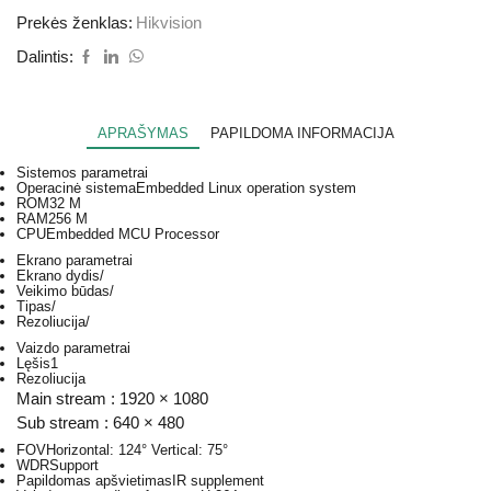
Prekės ženklas:
Hikvision
Dalintis:
APRAŠYMAS
PAPILDOMA INFORMACIJA
Sistemos parametrai
Operacinė sistema
Embedded Linux operation system
ROM
32 M
RAM
256 M
CPU
Embedded MCU Processor
Ekrano parametrai
Ekrano dydis
/
Veikimo būdas
/
Tipas
/
Rezoliucija
/
Vaizdo parametrai
Lęšis
1
Rezoliucija
Main stream : 1920 × 1080
Sub stream : 640 × 480
FOV
Horizontal: 124° Vertical: 75°
WDR
Support
Papildomas apšvietimas
IR supplement