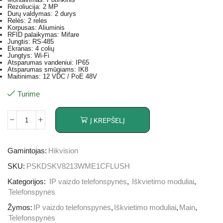
Rezoliucija: 2 MP
Durų valdymas: 2 durys
Relės: 2 relės
Korpusas: Aliuminis
RFID palaikymas: Mifare
Jungtis: RS-485
Ekranas: 4 colių
Jungtys: Wi-Fi
Atsparumas vandeniui: IP65
Atsparumas smūgiams: IK8
Maitinimas: 12 VDC / PoE 48V
Turime
Į KREPŠELĮ
Gamintojas:
Hikvision
SKU:
PSKDSKV8213WME1CFLUSH
Kategorijos:
IP vaizdo telefonspynės
,
Iškvietimo moduliai
,
Telefonspynės
Žymos:
IP vaizdo telefonspynės
,
Iškvietimo moduliai
,
Main
,
Telefonspynės