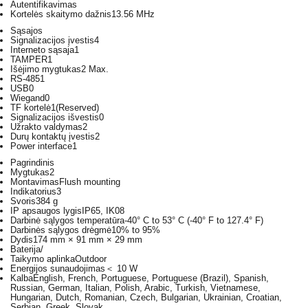
Autentifikavimas
Kortelės skaitymo dažnis
13.56 MHz
Sąsajos
Signalizacijos įvestis
4
Interneto sąsaja
1
TAMPER
1
Išėjimo mygtukas
2 Max.
RS-485
1
USB
0
Wiegand
0
TF kortelė
1(Reserved)
Signalizacijos išvestis
0
Užrakto valdymas
2
Durų kontaktų įvestis
2
Power interface
1
Pagrindinis
Mygtukas
2
Montavimas
Flush mounting
Indikatorius
3
Svoris
384 g
IP apsaugos lygis
IP65, IK08
Darbinė sąlygos temperatūra
-40° C to 53° C (-40° F to 127.4° F)
Darbinės sąlygos drėgmė
10% to 95%
Dydis
174 mm × 91 mm × 29 mm
Baterija
/
Taikymo aplinka
Outdoor
Energijos sunaudojimas
＜ 10 W
Kalba
English, French, Portuguese, Portuguese (Brazil), Spanish,
Russian, German, Italian, Polish, Arabic, Turkish, Vietnamese,
Hungarian, Dutch, Romanian, Czech, Bulgarian, Ukrainian, Croatian,
Serbian, Greek, Slovak