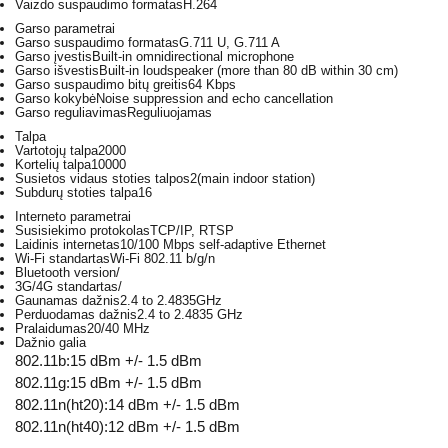
Vaizdo suspaudimo formatas
H.264
Garso parametrai
Garso suspaudimo formatas
G.711 U, G.711 A
Garso įvestis
Built-in omnidirectional microphone
Garso išvestis
Built-in loudspeaker (more than 80 dB within 30 cm)
Garso suspaudimo bitų greitis
64 Kbps
Garso kokybė
Noise suppression and echo cancellation
Garso reguliavimas
Reguliuojamas
Talpa
Vartotojų talpa
2000
Kortelių talpa
10000
Susietos vidaus stoties talpos
2(main indoor station)
Subdurų stoties talpa
16
Interneto parametrai
Susisiekimo protokolas
TCP/IP, RTSP
Laidinis internetas
10/100 Mbps self-adaptive Ethernet
Wi-Fi standartas
Wi-Fi 802.11 b/g/n
Bluetooth version
/
3G/4G standartas
/
Gaunamas dažnis
2.4 to 2.4835GHz
Perduodamas dažnis
2.4 to 2.4835 GHz
Pralaidumas
20/40 MHz
Dažnio galia
802.11b:15 dBm +/- 1.5 dBm
802.11g:15 dBm +/- 1.5 dBm
802.11n(ht20):14 dBm +/- 1.5 dBm
802.11n(ht40):12 dBm +/- 1.5 dBm