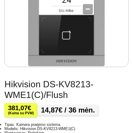
Hikvision DS-KV8213-
WME1(C)/Flush
381,07
€
14,87
€
/ 36 mėn.
(Kaina su PVM)
Tipas: Kamera praėjimo sistema
Modelis: Hikvision DS-KV8213-WME1(C)
Montavimas: Potinkinis