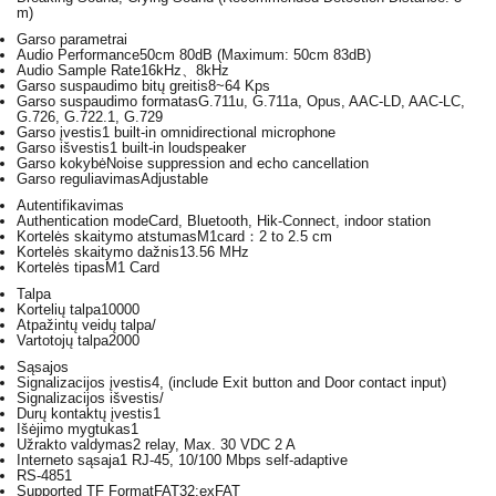
m)
Garso parametrai
Audio Performance
50cm 80dB (Maximum: 50cm 83dB)
Audio Sample Rate
16kHz、8kHz
Garso suspaudimo bitų greitis
8~64 Kps
Garso suspaudimo formatas
G.711u, G.711a, Opus, AAC-LD, AAC-LC,
G.726, G.722.1, G.729
Garso įvestis
1 built-in omnidirectional microphone
Garso išvestis
1 built-in loudspeaker
Garso kokybė
Noise suppression and echo cancellation
Garso reguliavimas
Adjustable
Autentifikavimas
Authentication mode
Card, Bluetooth, Hik-Connect, indoor station
Kortelės skaitymo atstumas
M1card：2 to 2.5 cm
Kortelės skaitymo dažnis
13.56 MHz
Kortelės tipas
M1 Card
Talpa
Kortelių talpa
10000
Atpažintų veidų talpa
/
Vartotojų talpa
2000
Sąsajos
Signalizacijos įvestis
4, (include Exit button and Door contact input)
Signalizacijos išvestis
/
Durų kontaktų įvestis
1
Išėjimo mygtukas
1
Užrakto valdymas
2 relay, Max. 30 VDC 2 A
Interneto sąsaja
1 RJ-45, 10/100 Mbps self-adaptive
RS-485
1
Supported TF Format
FAT32;exFAT