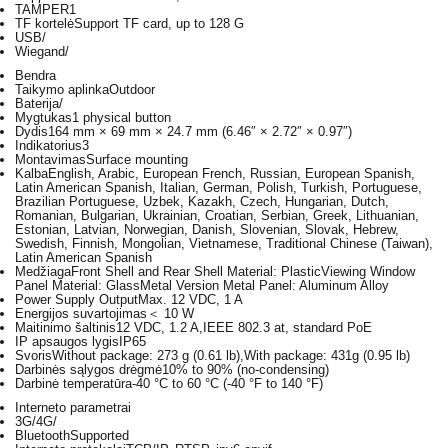
TAMPER
1
TF kortelė
Support TF card, up to 128 G
USB
/
Wiegand
/
Bendra
Taikymo aplinka
Outdoor
Baterija
/
Mygtukas
1 physical button
Dydis
164 mm × 69 mm × 24.7 mm (6.46″ × 2.72″ × 0.97″)
Indikatorius
3
Montavimas
Surface mounting
Kalba
English, Arabic, European French, Russian, European Spanish,
Latin American Spanish, Italian, German, Polish, Turkish, Portuguese,
Brazilian Portuguese, Uzbek, Kazakh, Czech, Hungarian, Dutch,
Romanian, Bulgarian, Ukrainian, Croatian, Serbian, Greek, Lithuanian,
Estonian, Latvian, Norwegian, Danish, Slovenian, Slovak, Hebrew,
Swedish, Finnish, Mongolian, Vietnamese, Traditional Chinese (Taiwan),
Latin American Spanish
Medžiaga
Front Shell and Rear Shell Material: PlasticViewing Window
Panel Material: GlassMetal Version Metal Panel: Aluminum Alloy
Power Supply Output
Max. 12 VDC, 1 A
Energijos suvartojimas
＜ 10 W
Maitinimo šaltinis
12 VDC, 1.2 A,IEEE 802.3 at, standard PoE
IP apsaugos lygis
IP65
Svoris
Without package: 273 g (0.61 lb),With package: 431g (0.95 lb)
Darbinės sąlygos drėgmė
10% to 90% (no-condensing)
Darbinė temperatūra
-40 °C to 60 °C (-40 °F to 140 °F)
Interneto parametrai
3G/4G
/
Bluetooth
Supported