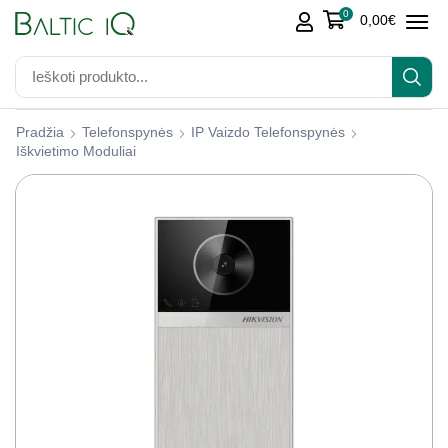
0
0,00
€
Pradžia
Telefonspynės
IP Vaizdo Telefonspynės
Iškvietimo Moduliai