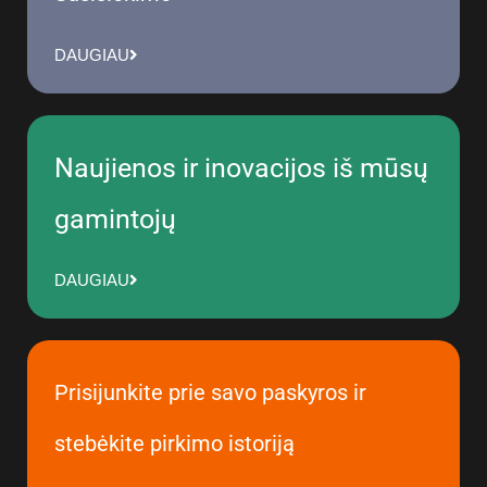
DAUGIAU
Naujienos ir inovacijos iš mūsų
gamintojų
DAUGIAU
Prisijunkite prie savo paskyros ir
stebėkite pirkimo istoriją