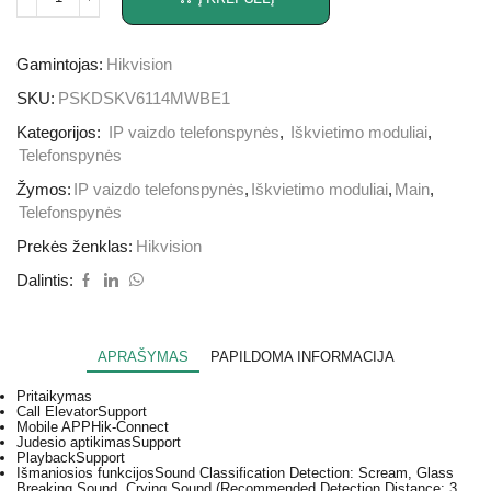
Gamintojas:
Hikvision
SKU:
PSKDSKV6114MWBE1
Kategorijos:
IP vaizdo telefonspynės
,
Iškvietimo moduliai
,
Telefonspynės
Žymos:
IP vaizdo telefonspynės
,
Iškvietimo moduliai
,
Main
,
Telefonspynės
Prekės ženklas:
Hikvision
Dalintis:
APRAŠYMAS
PAPILDOMA INFORMACIJA
Pritaikymas
Call Elevator
Support
Mobile APP
Hik-Connect
Judesio aptikimas
Support
Playback
Support
Išmaniosios funkcijos
Sound Classification Detection: Scream, Glass
Breaking Sound, Crying Sound (Recommended Detection Distance: 3