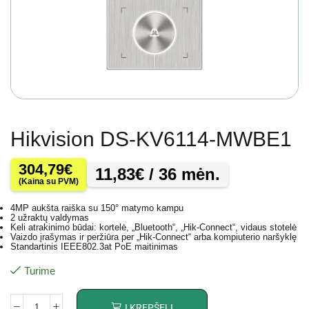
Hikvision DS-KV6114-MWBE1
304,79
€
11,83
€
/ 36 mėn.
(Kaina su PVM)
4MP aukšta raiška su 150° matymo kampu
2 užraktų valdymas
Keli atrakinimo būdai: kortelė, „Bluetooth“, „Hik-Connect“, vidaus stotelė
Vaizdo įrašymas ir peržiūra per „Hik-Connect“ arba kompiuterio naršyklę
Standartinis IEEE802.3at PoE maitinimas
Turime
Į KREPŠELĮ