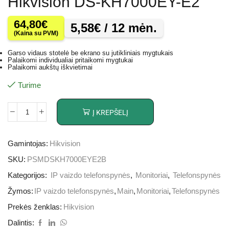
Hikvision DS-KH7000EY-E2
64,80
€
5,58
€
/ 12 mėn.
(Kaina su PVM)
Garso vidaus stotelė be ekrano su jutikliniais mygtukais
Palaikomi individualiai pritaikomi mygtukai
Palaikomi aukštų iškvietimai
Turime
Į KREPŠELĮ
Gamintojas:
Hikvision
SKU:
PSMDSKH7000EYE2B
Kategorijos:
IP vaizdo telefonspynės
,
Monitoriai
,
Telefonspynės
Žymos:
IP vaizdo telefonspynės
,
Main
,
Monitoriai
,
Telefonspynės
Prekės ženklas:
Hikvision
Dalintis: