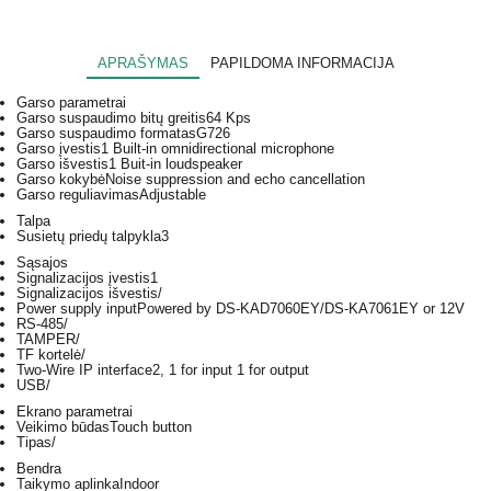
APRAŠYMAS
PAPILDOMA INFORMACIJA
Garso parametrai
Garso suspaudimo bitų greitis
64 Kps
Garso suspaudimo formatas
G726
Garso įvestis
1 Built-in omnidirectional microphone
Garso išvestis
1 Buit-in loudspeaker
Garso kokybė
Noise suppression and echo cancellation
Garso reguliavimas
Adjustable
Talpa
Susietų priedų talpykla
3
Sąsajos
Signalizacijos įvestis
1
Signalizacijos išvestis
/
Power supply input
Powered by DS-KAD7060EY/DS-KA7061EY or 12V
RS-485
/
TAMPER
/
TF kortelė
/
Two-Wire IP interface
2, 1 for input 1 for output
USB
/
Ekrano parametrai
Veikimo būdas
Touch button
Tipas
/
Bendra
Taikymo aplinka
Indoor