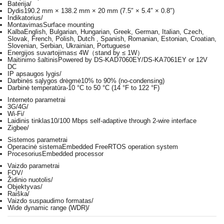
Baterija
/
Dydis
190.2 mm × 138.2 mm × 20 mm (7.5″ × 5.4″ × 0.8″)
Indikatorius
/
Montavimas
Surface mounting
Kalba
English, Bulgarian, Hungarian, Greek, German, Italian, Czech,
Slovak, French, Polish, Dutch , Spanish, Romanian, Estonian, Croatian,
Slovenian, Serbian, Ukrainian, Portuguese
Energijos suvartojimas
≤ 4W（stand by ≤ 1W）
Maitinimo šaltinis
Powered by DS-KAD7060EY/DS-KA7061EY or 12V
DC
IP apsaugos lygis
/
Darbinės sąlygos drėgmė
10% to 90% (no-condensing)
Darbinė temperatūra
-10 °C to 50 °C (14 °F to 122 °F)
Interneto parametrai
3G/4G
/
Wi-Fi
/
Laidinis tinklas
10/100 Mbps self-adaptive through 2-wire interface
Zigbee
/
Sistemos parametrai
Operacinė sistema
Embedded FreeRTOS operation system
Procesorius
Embedded processor
Vaizdo parametrai
FOV
/
Židinio nuotolis
/
Objektyvas
/
Raiška
/
Vaizdo suspaudimo formatas
/
Wide dynamic range (WDR)
/