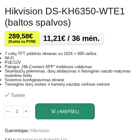
Hikvision DS-KH6350-WTE1
(baltos spalvos)
289,58
€
11,21
€
/ 36 mėn.
(Kaina su PVM)
7 colių TFT jutiklinis ekranas su 1024 × 600 raiška
Wi-Fi
PoE/12V
Patogus „Hik-Connect APP“ mobilusis valdymas
Skambučių priėmimas, durų atidarymas ir tiesioginio vaizdo matymas
nuotoliniu būdu
Sistemos konfigūravimas ekrane
Tiesioginis durų stoties ir kamerų vaizdas viešose vietose
Turime
Į KREPŠELĮ
Gamintojas:
Hikvision