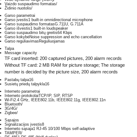
Vaizdo suspaudimo formatas
/
Židinio nuotolis
/
Garso parametrai
Garso įvestis
1 built-in omnidirectional microphone
Garso suspaudimo formatas
G.711U, G.711A
Garso išvestis
1 built-in loudspeaker
Garso suspaudimo bitų greitis
64 Kbps
Garso kokybė
Noise suppression and echo cancellation
Garso reguliavimas
Reguliuojamas
Talpa
Message capacity
TF card inserted: 200 captured pictures, 200 alarm records
Without TF card: 2 MB RAM for picture storage; The storage
number is decided by the picture size, 200 alarm records
Pastabų talpa
16
Susietų priedų talpykla
16
Interneto parametrai
Interneto protokolai
TCP/IP, SIP, RTSP
Wi-Fi
2.4 GHz, IEEE802.11b, IEEE802.11g, IEEE802.11n
Bluetooth
/
3G/4G
/
Zigbee
/
Sąsajos
Signalizacijos įvestis
8
Interneto sąsaja
1 RJ-45 10/100 Mbps self-adaptive
TAMPER
/