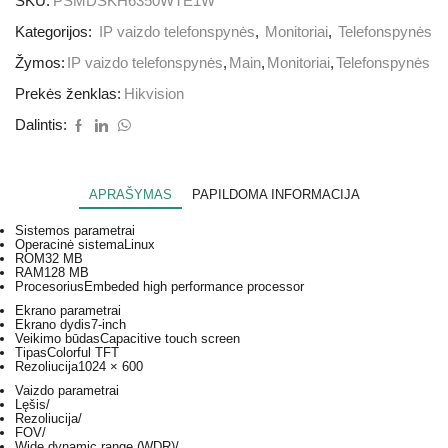
SKU:
PSMDSKH6350WTE1W
Kategorijos:
IP vaizdo telefonspynės
,
Monitoriai
,
Telefonspynės
Žymos:
IP vaizdo telefonspynės
,
Main
,
Monitoriai
,
Telefonspynės
Prekės ženklas:
Hikvision
Dalintis:
APRAŠYMAS
PAPILDOMA INFORMACIJA
Sistemos parametrai
Operacinė sistema
Linux
ROM
32 MB
RAM
128 MB
Procesorius
Embeded high performance processor
Ekrano parametrai
Ekrano dydis
7-inch
Veikimo būdas
Capacitive touch screen
Tipas
Colorful TFT
Rezoliucija
1024 × 600
Vaizdo parametrai
Lęšis
/
Rezoliucija
/
FOV
/
Wide dynamic range (WDR)
/