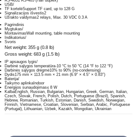
RS-485
1 RS-485 (Half duplex)
USB
/
TF kortelė
Support TF card, up to 128 G
Signalizacijos išvestis
2
Užrakto valdymas
2 relays, Max. 30 VDC 0.3 A
Pagrindinis
Mygtukas
/
Montavimas
Wall mounting, table mounting
Indikatorius
/
Svoris
Net weight: 355 g (0.8 lb)
Gross weight: 683 g (1.5 lb)
IP apsaugos lygis
/
Darbinė sąlygos temperatūra
-10 °C to 50 °C (14 °F to 122 °F)
Darbinės sąlygos drėgmė
10% to 90% (no-condensing)
Dydis
175 mm × 113.5 mm × 21 mm (6.9″ × 4.5″ × 0.83″)
Baterija
/
Taikymo aplinka
Indoor
Energijos sunaudojimas
≤ 8 W
Kalba
English, Russian, Bulgarian, Hungarian, Greek, German, Italian,
Czech, Slovak, French, Polish, Dutch, Portuguese (Brazil), Spanish,
Hebrew, Romanian, Turkish, Estonian, Danish, Swedish, Norwegian,
Finnish, Vietnamese, Croatian, Slovenian, Serbian, Arabic, Portuguese
(Portugal), Lithuanian, Uzbek, Kazakh, Mongolian, Ukrainian