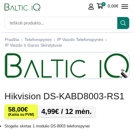
0
0,00
€
Pradžia
Telefonspynės
IP Vaizdo Telefonspynės
IP Vaizdo Ir Garso Skirstytuvai
Hikvision DS-KABD8003-RS1
58,00
€
4,99
€
/ 12 mėn.
(Kaina su PVM)
Stogelis skirtas 1 modulio DS-8003 telefonspynei