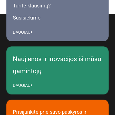
Turite klausimų?
Susisiekime
DAUGIAU
Naujienos ir inovacijos iš mūsų
gamintojų
DAUGIAU
Prisijunkite prie savo paskyros ir