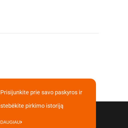
Prisijunkite prie savo paskyros ir
stebėkite pirkimo istoriją
DAUGIAU