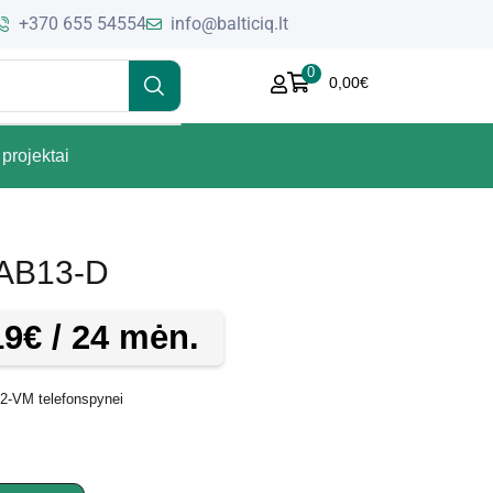
+370 655 54554
info@balticiq.lt
0
0,00
€
projektai
KAB13-D
19
€
/ 24 mėn.
02-VM telefonspynei