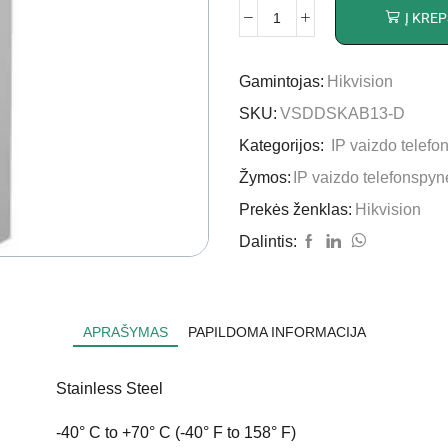
Į KREP
Gamintojas:
Hikvision
SKU:
VSDDSKAB13-D
Kategorijos:
IP vaizdo telef
Žymos:
IP vaizdo telefonspyn
Prekės ženklas:
Hikvision
Dalintis:
APRAŠYMAS
PAPILDOMA INFORMACIJA
Stainless Steel
-40° C to +70° C (-40° F to 158° F)