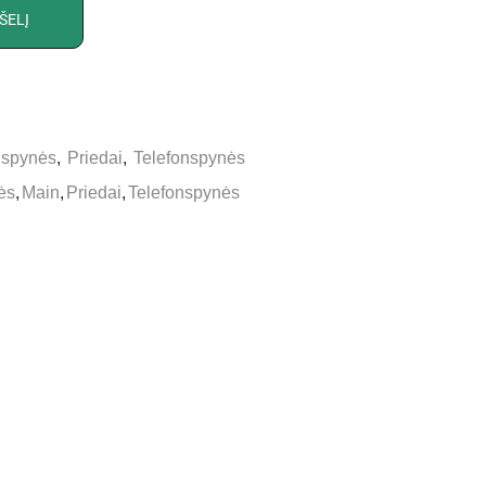
ŠELĮ
onspynės
,
Priedai
,
Telefonspynės
ės
,
Main
,
Priedai
,
Telefonspynės