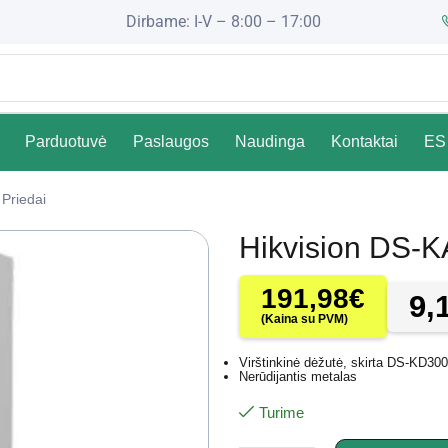
Dirbame: I-V – 8:00 – 17:00
Parduotuvė
Paslaugos
Naudinga
Kontaktai
ES 
Priedai
Hikvision DS-
191,98
€
9,
(Kaina su PVM)
Virštinkinė dėžutė, skirta DS-KD30
Nerūdijantis metalas
Turime