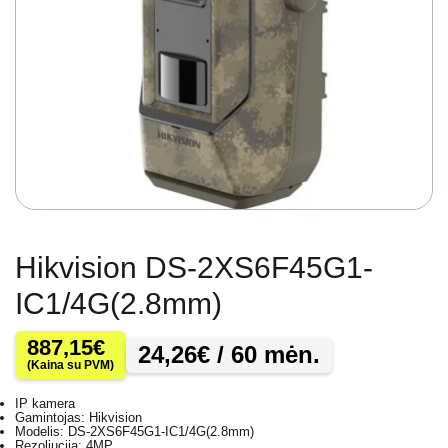
Hikvision DS-2XS6F45G1-
IC1/4G(2.8mm)
887,15
€
24,26
€
/ 60 mėn.
(Kaina su PVM)
IP kamera
Gamintojas: Hikvision
Modelis: DS-2XS6F45G1-IC1/4G(2.8mm)
Rezoliucija: 4MP