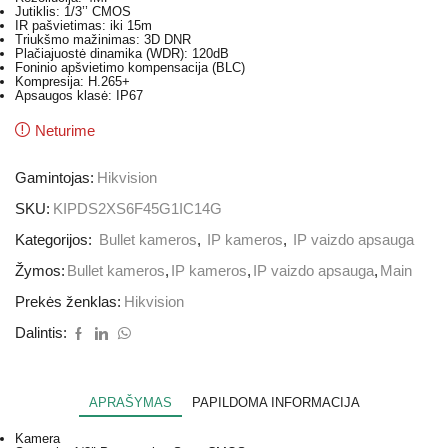
Jutiklis: 1/3’’ CMOS
IR pašvietimas: iki 15m
Triukšmo mažinimas: 3D DNR
Plačiajuostė dinamika (WDR): 120dB
Foninio apšvietimo kompensacija (BLC)
Kompresija: H.265+
Apsaugos klasė: IP67
Neturime
Gamintojas:
Hikvision
SKU:
KIPDS2XS6F45G1IC14G
Kategorijos:
Bullet kameros
,
IP kameros
,
IP vaizdo apsauga
Žymos:
Bullet kameros
,
IP kameros
,
IP vaizdo apsauga
,
Main
Prekės ženklas:
Hikvision
Dalintis:
APRAŠYMAS
PAPILDOMA INFORMACIJA
Kamera