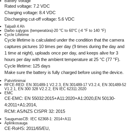
Battery Voltage
Rated voltage: 7.2 VDC
Charging voltage: 8.4 VDC
Discharging cut-off voltage: 5.6 VDC
Talpa
9.4 Ah
Darbo sąlygos (temperatūra)
-20 °C to 60°C (-4 °F to 140 °F)
Cycle Lifetime
Cycle lifetime is calculated under the condition that the camera
captures pictures 10 times per day (9 times during the day and
1 time at night), uploads once per day, and keeps alive for 3
hours per day with the ambient temperature at 25 °C (77 °F).
Cycle lifetime: 125 days
Make sure the battery is fully charged before using the device.
Patvirtinimai
RF
CE-RED: EN 301489-1 V2.2.3, EN 301489-17 V3.2.4, EN 301489-52
V1.2.1, EN 300 328 V2.2.2, EN IEC 62311:2020
EMC
CE-EMC: EN 55032:2015+A11:2020+A1:2020,EN 50130-
4:2011+A1:2014,
RCM: AS/NZS CISPR 32: 2015
Saugumas
CB: IEC 62368-1: 2014+A11
Aplinkosauga
CE-RoHS: 2011/65/EU,