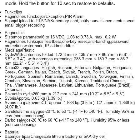
mode. Hold the button for 10 sec to restore to defaults.
Funkcijos
Pagrindinės funckcijos
Exception,PIR Alarm
Sąsaja
Upload to FTP/NAS/memory card,notify surveillance center,send
email,trigger recording
Pagrindinis
Sistemos parametrai
6 to 15 VDC, 1.03 to 0.73 A, max. 6.2 W
Pagrindinės funkcijos
Heartbeat,one-key reset,anti-banding,password
protection,watermark, IP address filter
Medžiaga
Plastic
Dydis
With antennas folded: 172.8 mm × 139.7 mm × 86.7 mm (6.8″ ×
5.5″ × 3.4″), with antennas extending: 283.3 mm × 139.7 mm × 86.7
mm (11.2″ × 5.5″ × 3.4″)
Kalba
33 languages: English, Russian, Estonian, Bulgarian, Hungarian,
Greek, German, Italian, Czech, Slovak, French, Polish, Dutch,
Portuguese, Spanish, Romanian, Danish, Swedish, Norwegian, Finnish,
Croatian, Slovenian, Serbian, Turkish, Korean, Traditional Chinese,
Thai, Vietnamese, Japanese, Latvian, Lithuanian, Portuguese (Brazil),
Ukrainian
Pakuotės dydis
260 mm × 217 mm × 241 mm (10.2″ × 8.5″ × 9.5″)
Svoris
Approx. 0.63 kg (1.39 lb.)
Svoris su įpakavimu
C1: approx. 1.588 kg (3.5 lb.), C2: approx. 1.848 kg
(4.07 lb.)
Sandėliavimo sąlygos
-20 °C to 60 °C (-4 °F to 140 °F). Humidity 95% or
less (non-condensing)
Darbo sąlygos
-20 °C to 60 °C (-4 °F to 140 °F). Humidity 95% or less
(non-condensing)
Baterija
Baterijos tipas
Chargeable lithium battery or 5AA dry cell