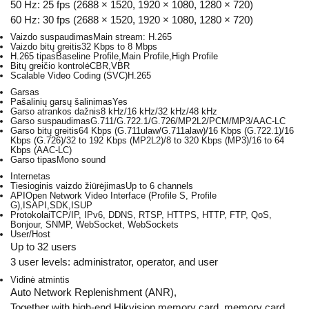
50 Hz: 25 fps (2688 × 1520, 1920 × 1080, 1280 × 720)
60 Hz: 30 fps (2688 × 1520, 1920 × 1080, 1280 × 720)
Vaizdo suspaudimas
Main stream: H.265
Vaizdo bitų greitis
32 Kbps to 8 Mbps
H.265 tipas
Baseline Profile,Main Profile,High Profile
Bitų greičio kontrolė
CBR,VBR
Scalable Video Coding (SVC)
H.265
Garsas
Pašalinių garsų šalinimas
Yes
Garso atrankos dažnis
8 kHz/16 kHz/32 kHz/48 kHz
Garso suspaudimas
G.711/G.722.1/G.726/MP2L2/PCM/MP3/AAC-LC
Garso bitų greitis
64 Kbps (G.711ulaw/G.711alaw)/16 Kbps (G.722.1)/16
Kbps (G.726)/32 to 192 Kbps (MP2L2)/8 to 320 Kbps (MP3)/16 to 64
Kbps (AAC-LC)
Garso tipas
Mono sound
Internetas
Tiesioginis vaizdo žiūrėjimas
Up to 6 channels
API
Open Network Video Interface (Profile S, Profile
G),ISAPI,SDK,ISUP
Protokolai
TCP/IP, IPv6, DDNS, RTSP, HTTPS, HTTP, FTP, QoS,
Bonjour, SNMP, WebSocket, WebSockets
User/Host
Up to 32 users
3 user levels: administrator, operator, and user
Vidinė atmintis
Auto Network Replenishment (ANR),
Together with high-end Hikvision memory card, memory card