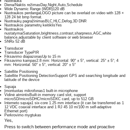
Nuotrauka
Diena/Naktis režimas
Day,Night,Auto,Schedule
Wide Dynamic Range (WDR)
120 dB
Nuotraukos perdanga
LOGO picture can be overlaid on video with 128 ×
128 24 bit bmp format.
Nuotraukų pagražinimas
BLC,HLC,Defog,3D DNR
Nuotraukos parametrų keitiklis
Yes
Nuotraukos
nustatymai
Saturation,brightness,contrast,sharpness,AGC,white
balance,adjustable by client software or web browser
SNR
≥ 52 dB
Transducer
Transducer Type
PIR
Fiksavimo diapazonas
Up to 15 m
Fiksavimo kampas
2.8 mm: Horizontal: 90° ± 5°, vertical: 25° ± 5°; 4
mm: Horizontal: 50° ± 5°, vertical: 20° ± 5°
Satellite Positioning
Satellite Positioning Detection
Support GPS and searching longitude and
latitude of the device
Sąsaja
Įmontuotas mikrofonas
1 built-in microphone
Vidinė atmintis
Built-in memory card slot, support
microSD/microSDHC/microSDXC card, up to 512 GB
Interneto sąsaja
1 six-core 1.25 mm interface (it can be transferred as 1
12 VDC coaxial interface and 1 RJ 45 10 m/100 m self-adaptive
Ethernet port)
Perkrovimo mygtukas
Yes,
Press to switch between performance mode and proactive