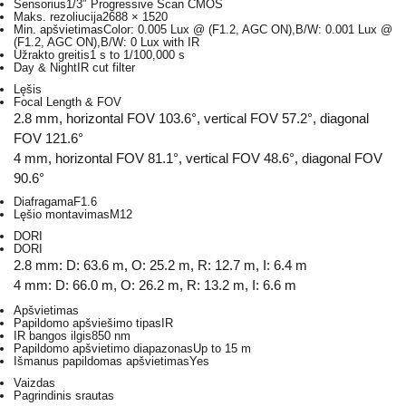
Sensorius
1/3″ Progressive Scan CMOS
Maks. rezoliucija
2688 × 1520
Min. apšvietimas
Color: 0.005 Lux @ (F1.2, AGC ON),B/W: 0.001 Lux @
(F1.2, AGC ON),B/W: 0 Lux with IR
Užrakto greitis
1 s to 1/100,000 s
Day & Night
IR cut filter
Lęšis
Focal Length & FOV
2.8 mm, horizontal FOV 103.6°, vertical FOV 57.2°, diagonal
FOV 121.6°
4 mm, horizontal FOV 81.1°, vertical FOV 48.6°, diagonal FOV
90.6°
Diafragama
F1.6
Lęšio montavimas
M12
DORI
DORI
2.8 mm: D: 63.6 m, O: 25.2 m, R: 12.7 m, I: 6.4 m
4 mm: D: 66.0 m, O: 26.2 m, R: 13.2 m, I: 6.6 m
Apšvietimas
Papildomo apšviešimo tipas
IR
IR bangos ilgis
850 nm
Papildomo apšvietimo diapazonas
Up to 15 m
Išmanus papildomas apšvietimas
Yes
Vaizdas
Pagrindinis srautas