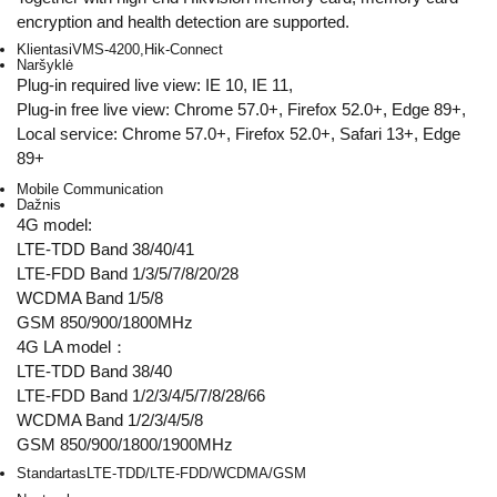
encryption and health detection are supported.
Klientas
iVMS-4200,Hik-Connect
Naršyklė
Plug-in required live view: IE 10, IE 11,
Plug-in free live view: Chrome 57.0+, Firefox 52.0+, Edge 89+,
Local service: Chrome 57.0+, Firefox 52.0+, Safari 13+, Edge
89+
Mobile Communication
Dažnis
4G model:
LTE-TDD Band 38/40/41
LTE-FDD Band 1/3/5/7/8/20/28
WCDMA Band 1/5/8
GSM 850/900/1800MHz
4G LA model：
LTE-TDD Band 38/40
LTE-FDD Band 1/2/3/4/5/7/8/28/66
WCDMA Band 1/2/3/4/5/8
GSM 850/900/1800/1900MHz
Standartas
LTE-TDD/LTE-FDD/WCDMA/GSM