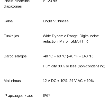
Platus dinaminis
> 120 dB
diapazonas
Kalba
English/Chinese
Funkcijos
Wide Dynamic Range, Digital noise
reduction, Mirror, SMART IR
Darbo sąlygos
-40 °C – 60 °C (-40 °F – 140 °F)
Humidity 90% or less (non-condensing)
Maitinimas
12 V DC ± 10%, 24 V AC ± 10%
IP apsaugos klasė
IP67