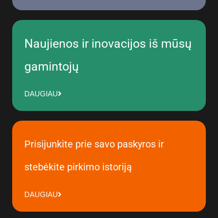
Naujienos ir inovacijos iš mūsų
gamintojų
DAUGIAU
Prisijunkite prie savo paskyros ir
stebėkite pirkimo istoriją
DAUGIAU