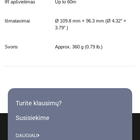
IR apšvietimas
Up to 60m
Išmatavimai
Ø 109.8 mm × 96.3 mm (Ø 4.32″ ×
3.79″ )
Svoris
Approx. 360 g (0.79 lb.)
Turite klausimų?
Susisiekime
DAUGIAU