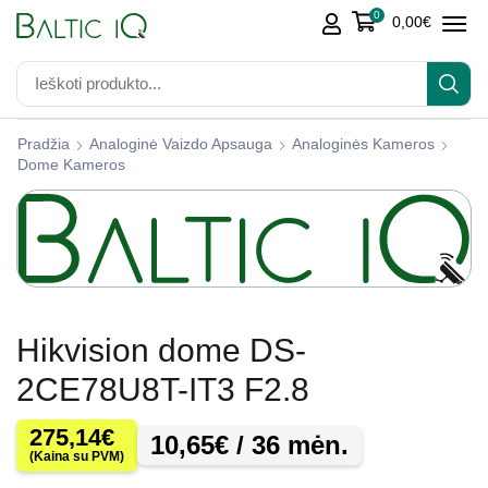
0
0,00
€
Pradžia
Analoginė Vaizdo Apsauga
Analoginės Kameros
Dome Kameros
Hikvision dome DS-
2CE78U8T-IT3 F2.8
275,14
€
10,65
€
/ 36 mėn.
(Kaina su PVM)