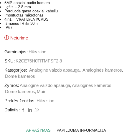
5MP coaxial audio kamera
Lęšis – 2.8 mm
Perduoda garsą coaxial kabeliu
Imontuotas mikrofonas
4in1: TVI/AHD/CVI/CVBS
Išmanus IR iki 30m
IP67
Neturime
Gamintojas:
Hikvision
SKU:
K2CE76H0TITMFSF2.8
Kategorijos:
Analoginė vaizdo apsauga
,
Analoginės kameros
,
Dome kameros
Žymos:
Analoginė vaizdo apsauga
,
Analoginės kameros
,
Dome kameros
,
Main
Prekės ženklas:
Hikvision
Dalintis:
APRAŠYMAS
PAPILDOMA INFORMACIJA