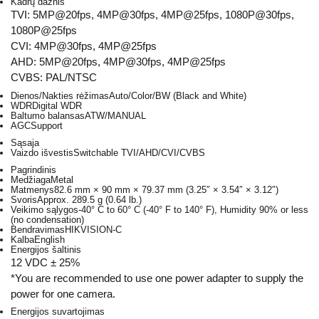
Kadrų dažnis
TVI: 5MP@20fps, 4MP@30fps, 4MP@25fps, 1080P@30fps,
1080P@25fps
CVI: 4MP@30fps, 4MP@25fps
AHD: 5MP@20fps, 4MP@30fps, 4MP@25fps
CVBS: PAL/NTSC
Dienos/Nakties rėžimas
Auto/Color/BW (Black and White)
WDR
Digital WDR
Baltumo balansas
ATW/MANUAL
AGC
Support
Sąsaja
Vaizdo išvestis
Switchable TVI/AHD/CVI/CVBS
Pagrindinis
Medžiaga
Metal
Matmenys
82.6 mm × 90 mm × 79.37 mm (3.25″ × 3.54″ × 3.12″)
Svoris
Approx. 289.5 g (0.64 lb.)
Veikimo sąlygos
-40° C to 60° C (-40° F to 140° F), Humidity 90% or less
(no condensation)
Bendravimas
HIKVISION-C
Kalba
English
Energijos šaltinis
12 VDC ± 25%
*You are recommended to use one power adapter to supply the
power for one camera.
Energijos suvartojimas