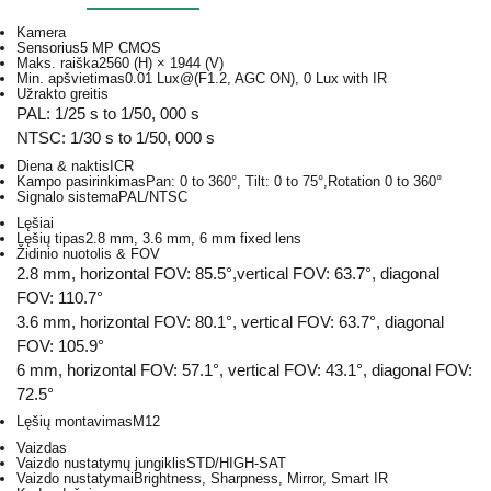
Kamera
Sensorius
5 MP CMOS
Maks. raiška
2560 (H) × 1944 (V)
Min. apšvietimas
0.01 Lux@(F1.2, AGC ON), 0 Lux with IR
Užrakto greitis
PAL: 1/25 s to 1/50, 000 s
NTSC: 1/30 s to 1/50, 000 s
Diena & naktis
ICR
Kampo pasirinkimas
Pan: 0 to 360°, Tilt: 0 to 75°,Rotation 0 to 360°
Signalo sistema
PAL/NTSC
Lęšiai
Lęšių tipas
2.8 mm, 3.6 mm, 6 mm fixed lens
Židinio nuotolis & FOV
2.8 mm, horizontal FOV: 85.5°,vertical FOV: 63.7°, diagonal
FOV: 110.7°
3.6 mm, horizontal FOV: 80.1°, vertical FOV: 63.7°, diagonal
FOV: 105.9°
6 mm, horizontal FOV: 57.1°, vertical FOV: 43.1°, diagonal FOV:
72.5°
Lęšių montavimas
M12
Vaizdas
Vaizdo nustatymų jungiklis
STD/HIGH-SAT
Vaizdo nustatymai
Brightness, Sharpness, Mirror, Smart IR