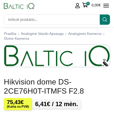
0
0,00
€
Pradžia
Analoginė Vaizdo Apsauga
Analoginės Kameros
Dome Kameros
Hikvision dome DS-
2CE76H0T-ITMFS F2.8
75,43
€
6,41
€
/ 12 mėn.
(Kaina su PVM)