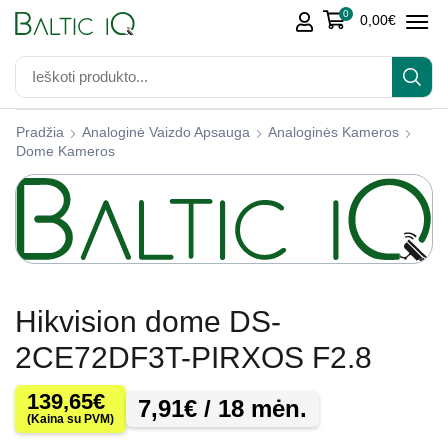
0
0,00
€
Pradžia
Analoginė Vaizdo Apsauga
Analoginės Kameros
Dome Kameros
Hikvision dome DS-
2CE72DF3T-PIRXOS F2.8
139,65
€
7,91
€
/ 18 mėn.
(Kaina su PVM)