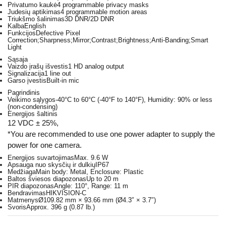
Privatumo kaukė
4 programmable privacy masks
Judesių aptikimas
4 programmable motion areas
Triukšmo šalinimas
3D DNR/2D DNR
Kalba
English
Funkcijos
Defective Pixel
Correction;Sharpness;Mirror;Contrast;Brightness;Anti-Banding;Smart
Light
Sąsaja
Vaizdo įrašų išvestis
1 HD analog output
Signalizacija
1 line out
Garso įvestis
Built-in mic
Pagrindinis
Veikimo sąlygos
-40°C to 60°C (-40°F to 140°F), Humidity: 90% or less
(non-condensing)
Energijos šaltinis
12 VDC ± 25%,
*You are recommended to use one power adapter to supply the
power for one camera.
Energijos suvartojimas
Max. 9.6 W
Apsauga nuo skysčių ir dulkių
IP67
Medžiaga
Main body: Metal, Enclosure: Plastic
Baltos šviesos diapozonas
Up to 20 m
PIR diapozonas
Angle: 110°, Range: 11 m
Bendravimas
HIKVISION-C
Matmenys
Ø109.82 mm × 93.66 mm (Ø4.3″ × 3.7″)
Svoris
Approx. 396 g (0.87 lb.)