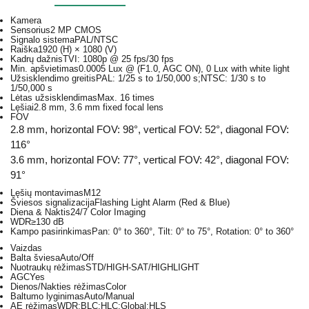
Kamera
Sensorius
2 MP CMOS
Signalo sistema
PAL/NTSC
Raiška
1920 (H) × 1080 (V)
Kadrų dažnis
TVI: 1080p @ 25 fps/30 fps
Min. apšvietimas
0.0005 Lux @ (F1.0, AGC ON), 0 Lux with white light
Užsisklendimo greitis
PAL: 1/25 s to 1/50,000 s;NTSC: 1/30 s to
1/50,000 s
Lėtas užsisklendimas
Max. 16 times
Lęšiai
2.8 mm, 3.6 mm fixed focal lens
FOV
2.8 mm, horizontal FOV: 98°, vertical FOV: 52°, diagonal FOV:
116°
3.6 mm, horizontal FOV: 77°, vertical FOV: 42°, diagonal FOV:
91°
Lęšių montavimas
M12
Šviesos signalizacija
Flashing Light Alarm (Red & Blue)
Diena & Naktis
24/7 Color Imaging
WDR
≥130 dB
Kampo pasirinkimas
Pan: 0° to 360°, Tilt: 0° to 75°, Rotation: 0° to 360°
Vaizdas
Balta šviesa
Auto/Off
Nuotraukų rėžimas
STD/HIGH-SAT/HIGHLIGHT
AGC
Yes
Dienos/Nakties rėžimas
Color
Baltumo lyginimas
Auto/Manual
AE rėžimas
WDR;BLC;HLC;Global;HLS