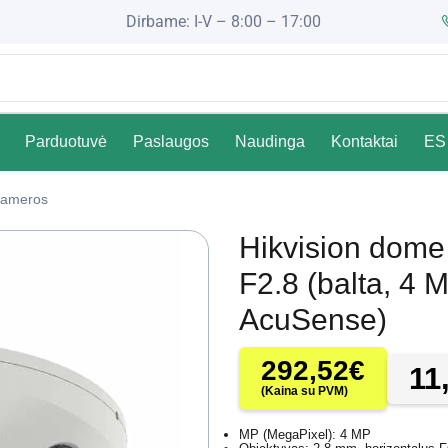
Dirbame: I-V – 8:00 – 17:00
Parduotuvė
Paslaugos
Naudinga
Kontaktai
ES 
ameros
Hikvision do
F2.8 (balta, 4 
AcuSense)
292,52
€
11
(Kaina su PVM)
MP (MegaPixel): 4 MP