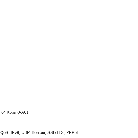
o 64 Kbps (AAC)
 QoS, IPv6, UDP, Bonjour, SSL/TLS, PPPoE