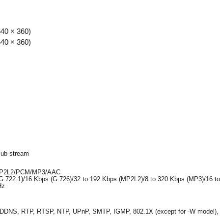
640 × 360)
640 × 360)
sub-stream
/MP2L2/PCM/MP3/AAC
G.722.1)/16 Kbps (G.726)/32 to 192 Kbps (MP2L2)/8 to 320 Kbps (MP3)/16 t
Hz
DNS, RTP, RTSP, NTP, UPnP, SMTP, IGMP, 802.1X (except for -W model),