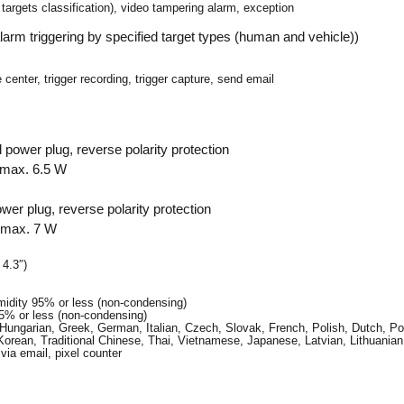
targets classification), video tampering alarm, exception
alarm triggering by specified target types (human and vehicle))
enter, trigger recording, trigger capture, send email
ower plug, reverse polarity protection
, max. 6.5 W
r plug, reverse polarity protection
, max. 7 W
4.3″)
umidity 95% or less (non-condensing)
95% or less (non-condensing)
 Hungarian, Greek, German, Italian, Czech, Slovak, French, Polish, Dutch, 
Korean, Traditional Chinese, Thai, Vietnamese, Japanese, Latvian, Lithuanian,
 via email, pixel counter