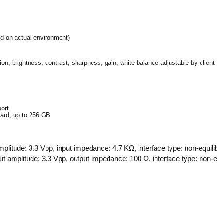
d on actual environment)
tion, brightness, contrast, sharpness, gain, white balance adjustable by clien
ort
card, up to 256 GB
 amplitude: 3.3 Vpp, input impedance: 4.7 KΩ, interface type: non-equil
put amplitude: 3.3 Vpp, output impedance: 100 Ω, interface type: non-e