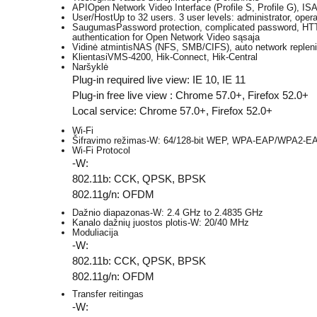
API
Open Network Video Interface (Profile S, Profile G), I
User/Host
Up to 32 users. 3 user levels: administrator, oper
Saugumas
Password protection, complicated password, HTTP
authentication for Open Network Video sąsaja
Vidinė atmintis
NAS (NFS, SMB/CIFS), auto network replen
Klientas
iVMS-4200, Hik-Connect, Hik-Central
Naršyklė
Plug-in required live view: IE 10, IE 11
Plug-in free live view : Chrome 57.0+, Firefox 52.0+
Local service: Chrome 57.0+, Firefox 52.0+
Wi-Fi
Šifravimo režimas
-W: 64/128-bit WEP, WPA-EAP/WPA2-
Wi-Fi Protocol
-W:
802.11b: CCK, QPSK, BPSK
802.11g/n: OFDM
Dažnio diapazonas
-W: 2.4 GHz to 2.4835 GHz
Kanalo dažnių juostos plotis
-W: 20/40 MHz
Moduliacija
-W:
802.11b: CCK, QPSK, BPSK
802.11g/n: OFDM
Transfer reitingas
-W: