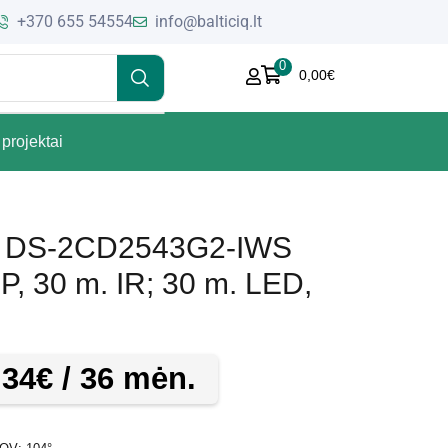
+370 655 54554
info@balticiq.lt
0
0,00
€
projektai
me DS-2CD2543G2-IWS
MP, 30 m. IR; 30 m. LED,
,34
€
/ 36 mėn.