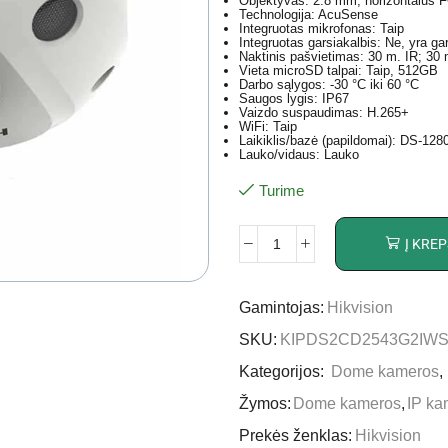
Objektyvas: 2.8 mm, horizontalus 
Technologija: AcuSense
Integruotas mikrofonas: Taip
Integruotas garsiakalbis: Ne, yra ga
Naktinis pašvietimas: 30 m. IR; 30
Vieta microSD talpai: Taip, 512GB
Darbo sąlygos: -30 °C iki 60 °C
Saugos lygis: IP67
Vaizdo suspaudimas: H.265+
WiFi: Taip
Laikiklis/bazė (papildomai): DS-12
Lauko/vidaus: Lauko
Turime
Į KREP
Gamintojas:
Hikvision
SKU:
KIPDS2CD2543G2IWS
Kategorijos:
Dome kameros
,
Žymos:
Dome kameros
,
IP ka
Prekės ženklas:
Hikvision