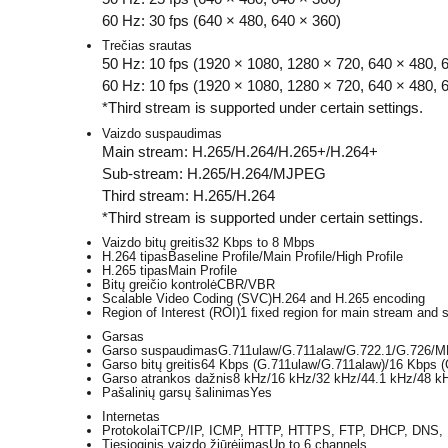
60 Hz: 30 fps (640 × 480, 640 × 360)
Trečias srautas
50 Hz: 10 fps (1920 × 1080, 1280 × 720, 640 × 480, 
60 Hz: 10 fps (1920 × 1080, 1280 × 720, 640 × 480, 
*Third stream is supported under certain settings.
Vaizdo suspaudimas
Main stream: H.265/H.264/H.265+/H.264+
Sub-stream: H.265/H.264/MJPEG
Third stream: H.265/H.264
*Third stream is supported under certain settings.
Vaizdo bitų greitis
32 Kbps to 8 Mbps
H.264 tipas
Baseline Profile/Main Profile/High Profile
H.265 tipas
Main Profile
Bitų greičio kontrolė
CBR/VBR
Scalable Video Coding (SVC)
H.264 and H.265 encoding
Region of Interest (ROI)
1 fixed region for main stream and 
Garsas
Garso suspaudimas
G.711ulaw/G.711alaw/G.722.1/G.726
Garso bitų greitis
64 Kbps (G.711ulaw/G.711alaw)/16 Kbps (
Garso atrankos dažnis
8 kHz/16 kHz/32 kHz/44.1 kHz/48 k
Pašalinių garsų šalinimas
Yes
Internetas
Protokolai
TCP/IP, ICMP, HTTP, HTTPS, FTP, DHCP, DNS, D
Tiesioginis vaizdo žiūrėjimas
Up to 6 channels