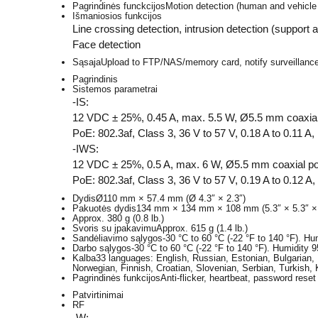
Pagrindinės funckcijos
Motion detection (human and vehicle 
Išmaniosios funkcijos
Line crossing detection, intrusion detection (support 
Face detection
Sąsaja
Upload to FTP/NAS/memory card, notify surveillance c
Pagrindinis
Sistemos parametrai
-IS:
12 VDC ± 25%, 0.45 A, max. 5.5 W, Ø5.5 mm coaxial p
PoE: 802.3af, Class 3, 36 V to 57 V, 0.18 A to 0.11 A
-IWS:
12 VDC ± 25%, 0.5 A, max. 6 W, Ø5.5 mm coaxial powe
PoE: 802.3af, Class 3, 36 V to 57 V, 0.19 A to 0.12 A
Dydis
Ø110 mm × 57.4 mm (Ø 4.3″ × 2.3″)
Pakuotės dydis
134 mm × 134 mm × 108 mm (5.3″ × 5.3″ × 
Approx. 380 g (0.8 lb.)
Svoris su įpakavimu
Approx. 615 g (1.4 lb.)
Sandėliavimo sąlygos
-30 °C to 60 °C (-22 °F to 140 °F). H
Darbo sąlygos
-30 °C to 60 °C (-22 °F to 140 °F). Humidity 
Kalba
33 languages: English, Russian, Estonian, Bulgarian,
Norwegian, Finnish, Croatian, Slovenian, Serbian, Turkish, 
Pagrindinės funkcijos
Anti-flicker, heartbeat, password reset
Patvirtinimai
RF
-W: