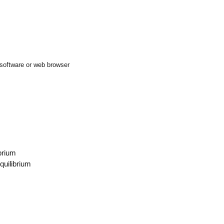
t software or web browser
ibrium
quilibrium