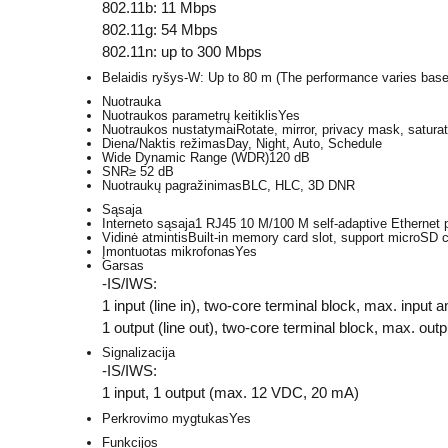
802.11b: 11 Mbps
802.11g: 54 Mbps
802.11n: up to 300 Mbps
Belaidis ryšys
-W: Up to 80 m (The performance varies base
Nuotrauka
Nuotraukos parametrų keitiklis
Yes
Nuotraukos nustatymai
Rotate, mirror, privacy mask, satura
Diena/Naktis režimas
Day, Night, Auto, Schedule
Wide Dynamic Range (WDR)
120 dB
SNR
≥ 52 dB
Nuotraukų pagražinimas
BLC, HLC, 3D DNR
Sąsaja
Interneto sąsaja
1 RJ45 10 M/100 M self-adaptive Ethernet p
Vidinė atmintis
Built-in memory card slot, support microSD 
Įmontuotas mikrofonas
Yes
Garsas
-IS/IWS:
1 input (line in), two-core terminal block, max. input
1 output (line out), two-core terminal block, max. out
Signalizacija
-IS/IWS:
1 input, 1 output (max. 12 VDC, 20 mA)
Perkrovimo mygtukas
Yes
Funkcijos