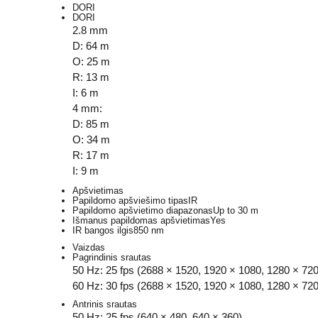
DORI
DORI
2.8 mm
D: 64 m
O: 25 m
R: 13 m
I: 6 m
4 mm:
D: 85 m
O: 34 m
R: 17 m
I: 9 m
Apšvietimas
Papildomo apšviešimo tipas
IR
Papildomo apšvietimo diapazonas
Up to 30 m
Išmanus papildomas apšvietimas
Yes
IR bangos ilgis
850 nm
Vaizdas
Pagrindinis srautas
50 Hz: 25 fps (2688 × 1520, 1920 × 1080, 1280 × 720
60 Hz: 30 fps (2688 × 1520, 1920 × 1080, 1280 × 720
Antrinis srautas
50 Hz: 25 fps (640 × 480, 640 × 360)