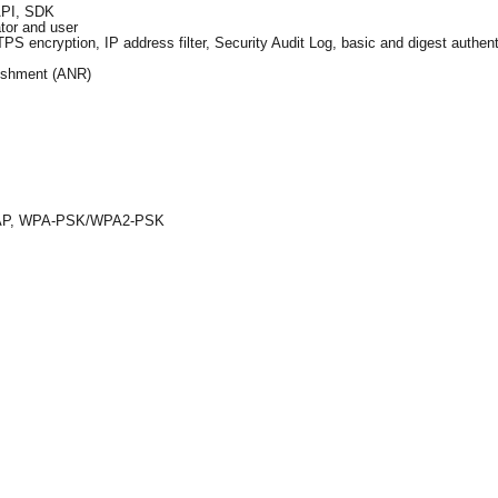
SAPI, SDK
ator and user
S encryption, IP address filter, Security Audit Log, basic and digest auth
ishment (ANR)
EAP, WPA-PSK/WPA2-PSK