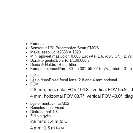
Kamera
Sensorius
1/3″ Progressive Scan CMOS
Maks. rezoliucija
2688 × 1520
Min. apšvietimas
Color: 0.005 Lux @ (F1.6, AGC ON), B/W: 
Užrakto greitis
1/3 s to 1/100,000 s
Diena & Naktis
IR cut filter
Kampo keitimas
Pan: -30° to 30°, tilt: 0° to 75°, rotate: 0° to
Lęšis
Lęšio tipas
Fixed focal lens, 2.8 and 4 mm optional
FOV
2.8 mm, horizontal FOV 104.3°, vertical FOV 55.9°, 
4 mm, horizontal FOV 83.7°, vertical FOV 43.0°, dia
Lęšio montavimas
M12
Rainelės tipas
Fixed
Diafragama
F1.6
Židinio gylis
2.8 mm: 1.4 m to ∞
4 mm: 1.6 m to ∞