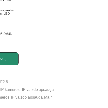
FOV: 104°
rso įvestis
 m. LED
80Z-DM46
ŠELĮ
F2.8
IP kameros
,
IP vaizdo apsauga
meros
,
IP vaizdo apsauga
,
Main