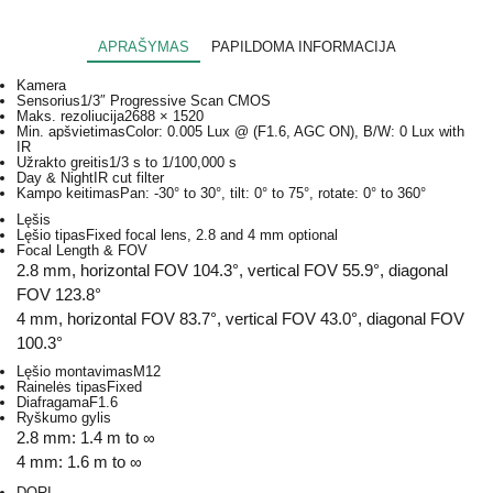
APRAŠYMAS
PAPILDOMA INFORMACIJA
Kamera
Sensorius
1/3″ Progressive Scan CMOS
Maks. rezoliucija
2688 × 1520
Min. apšvietimas
Color: 0.005 Lux @ (F1.6, AGC ON), B/W: 0 Lux with
IR
Užrakto greitis
1/3 s to 1/100,000 s
Day & Night
IR cut filter
Kampo keitimas
Pan: -30° to 30°, tilt: 0° to 75°, rotate: 0° to 360°
Lęšis
Lęšio tipas
Fixed focal lens, 2.8 and 4 mm optional
Focal Length & FOV
2.8 mm, horizontal FOV 104.3°, vertical FOV 55.9°, diagonal
FOV 123.8°
4 mm, horizontal FOV 83.7°, vertical FOV 43.0°, diagonal FOV
100.3°
Lęšio montavimas
M12
Rainelės tipas
Fixed
Diafragama
F1.6
Ryškumo gylis
2.8 mm: 1.4 m to ∞
4 mm: 1.6 m to ∞
DORI