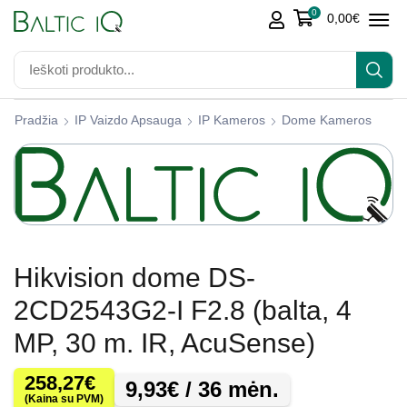
0
0,00
€
Pradžia
IP Vaizdo Apsauga
IP Kameros
Dome Kameros
Hikvision dome DS-
2CD2543G2-I F2.8 (balta, 4
MP, 30 m. IR, AcuSense)
258,27
€
9,93
€
/ 36 mėn.
(Kaina su PVM)