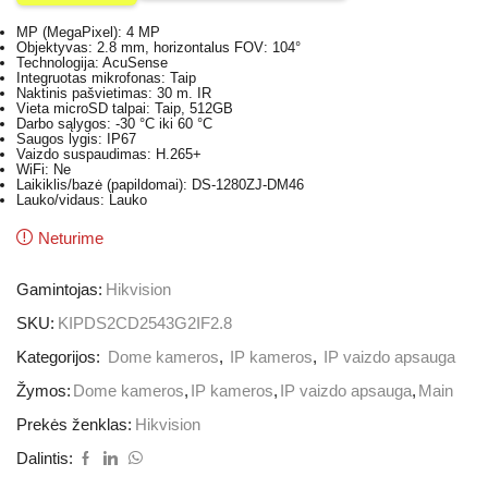
MP (MegaPixel): 4 MP
Objektyvas: 2.8 mm, horizontalus FOV: 104°
Technologija: AcuSense
Integruotas mikrofonas: Taip
Naktinis pašvietimas: 30 m. IR
Vieta microSD talpai: Taip, 512GB
Darbo sąlygos: -30 °C iki 60 °C
Saugos lygis: IP67
Vaizdo suspaudimas: H.265+
WiFi: Ne
Laikiklis/bazė (papildomai): DS-1280ZJ-DM46
Lauko/vidaus: Lauko
Neturime
Gamintojas:
Hikvision
SKU:
KIPDS2CD2543G2IF2.8
Kategorijos:
Dome kameros
,
IP kameros
,
IP vaizdo apsauga
Žymos:
Dome kameros
,
IP kameros
,
IP vaizdo apsauga
,
Main
Prekės ženklas:
Hikvision
Dalintis: