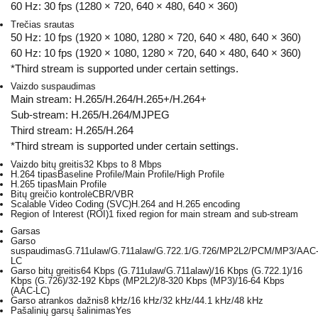
60 Hz: 30 fps (1280 × 720, 640 × 480, 640 × 360)
Trečias srautas
50 Hz: 10 fps (1920 × 1080, 1280 × 720, 640 × 480, 640 × 360)
60 Hz: 10 fps (1920 × 1080, 1280 × 720, 640 × 480, 640 × 360)
*Third stream is supported under certain settings.
Vaizdo suspaudimas
Main stream: H.265/H.264/H.265+/H.264+
Sub-stream: H.265/H.264/MJPEG
Third stream: H.265/H.264
*Third stream is supported under certain settings.
Vaizdo bitų greitis
32 Kbps to 8 Mbps
H.264 tipas
Baseline Profile/Main Profile/High Profile
H.265 tipas
Main Profile
Bitų greičio kontrolė
CBR/VBR
Scalable Video Coding (SVC)
H.264 and H.265 encoding
Region of Interest (ROI)
1 fixed region for main stream and sub-stream
Garsas
Garso
suspaudimas
G.711ulaw/G.711alaw/G.722.1/G.726/MP2L2/PCM/MP3/AAC
LC
Garso bitų greitis
64 Kbps (G.711ulaw/G.711alaw)/16 Kbps (G.722.1)/16
Kbps (G.726)/32-192 Kbps (MP2L2)/8-320 Kbps (MP3)/16-64 Kbps
(AAC-LC)
Garso atrankos dažnis
8 kHz/16 kHz/32 kHz/44.1 kHz/48 kHz
Pašalinių garsų šalinimas
Yes