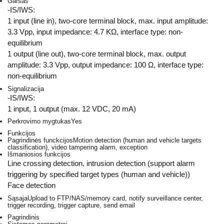
Garsas
-IS/IWS:
1 input (line in), two-core terminal block, max. input amplitude:
3.3 Vpp, input impedance: 4.7 KΩ, interface type: non-
equilibrium
1 output (line out), two-core terminal block, max. output
amplitude: 3.3 Vpp, output impedance: 100 Ω, interface type:
non-equilibrium
Signalizacija
-IS/IWS:
1 input, 1 output (max. 12 VDC, 20 mA)
Perkrovimo mygtukas
Yes
Funkcijos
Pagrindinės funckcijos
Motion detection (human and vehicle targets
classification), video tampering alarm, exception
Išmaniosios funkcijos
Line crossing detection, intrusion detection (support alarm
triggering by specified target types (human and vehicle))
Face detection
Sąsaja
Upload to FTP/NAS/memory card, notify surveillance center,
trigger recording, trigger capture, send email
Pagrindinis