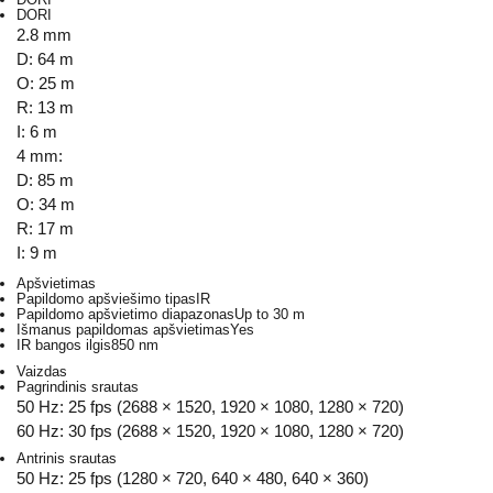
DORI
2.8 mm
D: 64 m
O: 25 m
R: 13 m
I: 6 m
4 mm:
D: 85 m
O: 34 m
R: 17 m
I: 9 m
Apšvietimas
Papildomo apšviešimo tipas
IR
Papildomo apšvietimo diapazonas
Up to 30 m
Išmanus papildomas apšvietimas
Yes
IR bangos ilgis
850 nm
Vaizdas
Pagrindinis srautas
50 Hz: 25 fps (2688 × 1520, 1920 × 1080, 1280 × 720)
60 Hz: 30 fps (2688 × 1520, 1920 × 1080, 1280 × 720)
Antrinis srautas
50 Hz: 25 fps (1280 × 720, 640 × 480, 640 × 360)