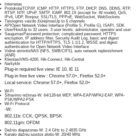
Internetas
Protokolai
TCP/IP, ICMP, HTTP, HTTPS, FTP, DHCP, DNS, DDNS, RTP,
RTSP, NTP, UPnP, SMTP, IGMP, 802.1X (except for -W model), QoS,
IPv6, UDP, Bonjour, SSL/TLS, PPPoE, WebSocket, WebSockets
Tiesioginis vaizdo žiūrėjimas
Up to 6 channels
API
Open Network Video Interface (Profile S, Profile G), ISAPI, SDK
User/Host
Up to 32 users. 3 user levels: administrator, operator and user
Saugumas
Password protection, complicated password, HTTPS
encryption, IP address filter, Security Audit Log, basic and digest
authentication for HTTP/HTTPS, TLS 1.1/1.2, WSSE and digest
authentication for Open Network Video Interface
Vidinė atmintis
NAS (NFS, SMB/CIFS), auto network replenishment
(ANR)
Klientas
iVMS-4200, Hik-Connect, Hik-Central
Naršyklė
Plug-in required live view: IE 10, IE 11
Plug-in free live view : Chrome 57.0+, Firefox 52.0+
Local service: Chrome 57.0+, Firefox 52.0+
Wi-Fi
Šifravimo režimas
-W: 64/128-bit WEP, WPA-EAP/WPA2-EAP, WPA-
PSK/WPA2-PSK
Wi-Fi Protocol
-W:
802.11b: CCK, QPSK, BPSK
802.11g/n: OFDM
Dažnio diapazonas
-W: 2.4 GHz to 2.4835 GHz
Kanalo dažnių juostos plotis
-W: 20/40 MHz