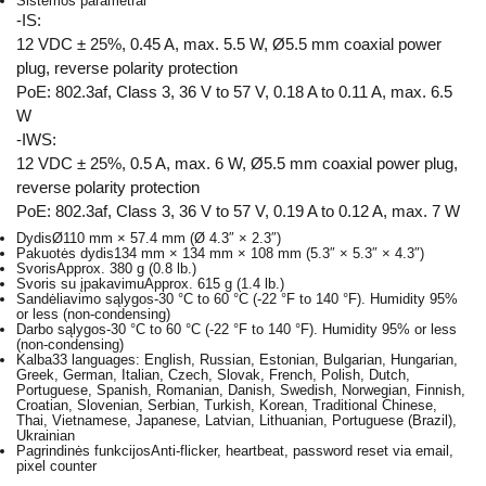
Sistemos parametrai
-IS:
12 VDC ± 25%, 0.45 A, max. 5.5 W, Ø5.5 mm coaxial power
plug, reverse polarity protection
PoE: 802.3af, Class 3, 36 V to 57 V, 0.18 A to 0.11 A, max. 6.5
W
-IWS:
12 VDC ± 25%, 0.5 A, max. 6 W, Ø5.5 mm coaxial power plug,
reverse polarity protection
PoE: 802.3af, Class 3, 36 V to 57 V, 0.19 A to 0.12 A, max. 7 W
Dydis
Ø110 mm × 57.4 mm (Ø 4.3″ × 2.3″)
Pakuotės dydis
134 mm × 134 mm × 108 mm (5.3″ × 5.3″ × 4.3″)
Svoris
Approx. 380 g (0.8 lb.)
Svoris su įpakavimu
Approx. 615 g (1.4 lb.)
Sandėliavimo sąlygos
-30 °C to 60 °C (-22 °F to 140 °F). Humidity 95%
or less (non-condensing)
Darbo sąlygos
-30 °C to 60 °C (-22 °F to 140 °F). Humidity 95% or less
(non-condensing)
Kalba
33 languages: English, Russian, Estonian, Bulgarian, Hungarian,
Greek, German, Italian, Czech, Slovak, French, Polish, Dutch,
Portuguese, Spanish, Romanian, Danish, Swedish, Norwegian, Finnish,
Croatian, Slovenian, Serbian, Turkish, Korean, Traditional Chinese,
Thai, Vietnamese, Japanese, Latvian, Lithuanian, Portuguese (Brazil),
Ukrainian
Pagrindinės funkcijos
Anti-flicker, heartbeat, password reset via email,
pixel counter