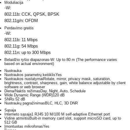
Moduliacija
-W:
802.11b: CCK, QPSK, BPSK
802.11g/n: OFDM
Perdavimo greitis
-W:
802.11b: 11 Mbps
802.11g: 54 Mbps
802.11n: up to 300 Mbps
Belaidžio ryšio diapazonas
-W: Up to 80 m (The performance varies
based on actual environment)
Nuotrauka
Nuotraukos parametrų keitiklis
Yes
Nuotraukos nustatymai
Rotate, mirror, privacy mask, saturation,
brightness, contrast, sharpness, gain, white balance adjustable by client
software or web browser
Diena/Naktis režimas
Day, Night, Auto, Schedule
Wide Dynamic Range (WDR)
120 dB
SNR
≥ 52 dB
Nuotraukų pagražinimas
BLC, HLC, 3D DNR
Sąsaja
Interneto sąsaja
1 RJ45 10 M/100 M self-adaptive Ethernet port
Vidinė atmintis
Built-in memory card slot, support microSD card, up to
512 GB
Įmontuotas mikrofonas
Yes