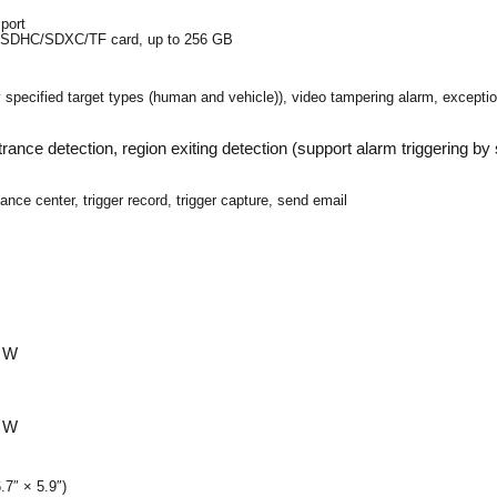
port
SD/SDHC/SDXC/TF card, up to 256 GB
 specified target types (human and vehicle)), video tampering alarm, exception
ntrance detection, region exiting detection (support alarm triggering b
nce center, trigger record, trigger capture, send email
0 W
5 W
7″ × 5.9″)