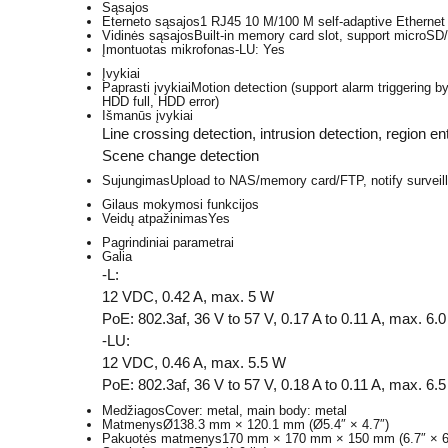
Sąsajos
Eterneto sąsajos
1 RJ45 10 M/100 M self-adaptive Ethernet 
Vidinės sąsajos
Built-in memory card slot, support micro
Įmontuotas mikrofonas
-LU: Yes
Įvykiai
Paprasti įvykiai
Motion detection (support alarm triggering by
HDD full, HDD error)
Išmanūs įvykiai
Line crossing detection, intrusion detection, region e
Scene change detection
Sujungimas
Upload to NAS/memory card/FTP, notify surveilla
Gilaus mokymosi funkcijos
Veidų atpažinimas
Yes
Pagrindiniai parametrai
Galia
-L:
12 VDC, 0.42 A, max. 5 W
PoE: 802.3af, 36 V to 57 V, 0.17 A to 0.11 A, max. 6.
-LU:
12 VDC, 0.46 A, max. 5.5 W
PoE: 802.3af, 36 V to 57 V, 0.18 A to 0.11 A, max. 6.
Medžiagos
Cover: metal, main body: metal
Matmenys
Ø138.3 mm × 120.1 mm (Ø5.4″ × 4.7″)
Pakuotės matmenys
170 mm × 170 mm × 150 mm (6.7″ × 6.