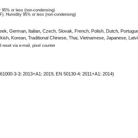
ty 95% or less (non-condensing)
 °F). Humidity 95% or less (non-condensing)
reek, German, Italian, Czech, Slovak, French, Polish, Dutch, Portu
kish, Korean, Traditional Chinese, Thai, Vietnamese, Japanese, Latvi
d reset via e-mail, pixel counter
61000-3-3: 2013+A1: 2019, EN 50130-4: 2011+A1: 2014)