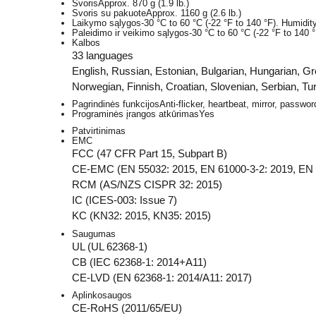
Svoris
Approx. 870 g (1.9 lb.)
Svoris su pakuote
Approx. 1160 g (2.6 lb.)
Laikymo sąlygos
-30 °C to 60 °C (-22 °F to 140 °F). Humidi
Paleidimo ir veikimo sąlygos
-30 °C to 60 °C (-22 °F to 140
Kalbos
33 languages
English, Russian, Estonian, Bulgarian, Hungarian, G
Norwegian, Finnish, Croatian, Slovenian, Serbian, Tur
Pagrindinės funkcijos
Anti-flicker, heartbeat, mirror, passwor
Programinės įrangos atkūrimas
Yes
Patvirtinimas
EMC
FCC (47 CFR Part 15, Subpart B)
CE-EMC (EN 55032: 2015, EN 61000-3-2: 2019, EN 
RCM (AS/NZS CISPR 32: 2015)
IC (ICES-003: Issue 7)
KC (KN32: 2015, KN35: 2015)
Saugumas
UL (UL 62368-1)
CB (IEC 62368-1: 2014+A11)
CE-LVD (EN 62368-1: 2014/A11: 2017)
Aplinkosaugos
CE-RoHS (2011/65/EU)