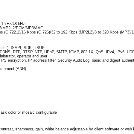
4.1 kHz/48 kHz
.726/MP2L2/PCM/MP3/AAC
ps (G.722.1)/16 Kbps (G.726)/32 to 192 Kbps (MP2L2)/8 to 320 Kbps (MP3)/
file T), ISAPI, SDK , ISUP
DDNS, RTP, RTSP, NTP, UPnP, SMTP, IGMP, 802.1X, QoS, IPv4, IPv6, UD
nistrator, operator and user
S encryption, IP address filter, Security Audit Log, basic and digest auth
nishment (ANR)
sk color or mosaic configurable
contrast, sharpness, gain, white balance adjustable by client software or web