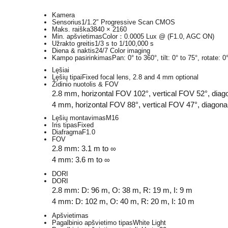
Kamera
Sensorius
1/1.2″ Progressive Scan CMOS
Maks. raiška
3840 × 2160
Min. apšvietimas
Color：0.0005 Lux @ (F1.0, AGC ON)
Užrakto greitis
1/3 s to 1/100,000 s
Diena & naktis
24/7 Color imaging
Kampo pasirinkimas
Pan: 0° to 360°, tilt: 0° to 75°, rotate: 0
Lęšiai
Lęšių tipai
Fixed focal lens, 2.8 and 4 mm optional
Židinio nuotolis & FOV
2.8 mm, horizontal FOV 102°, vertical FOV 52°, dia
4 mm, horizontal FOV 88°, vertical FOV 47°, diagon
Lęšių montavimas
M16
Iris tipas
Fixed
Diafragma
F1.0
FOV
2.8 mm: 3.1 m to ∞
4 mm: 3.6 m to ∞
DORI
DORI
2.8 mm: D: 96 m, O: 38 m, R: 19 m, I: 9 m
4 mm: D: 102 m, O: 40 m, R: 20 m, I: 10 m
Apšvietimas
Pagalbinio apšvietimo tipas
White Light