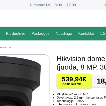
Dirbame: I-V – 8:00 – 17:00
Parduotuvė
Paslaugos
Naudinga
Kontaktai
ES 
ameros
Hikvision dom
(juoda, 8 MP, 
539,94
€
18
(Kaina su PVM)
MP (MegaPixel): 8 MP
Objektyvas: 2.8 mm, horizontalus 
Technologija: ColorVu
Integruotas mikrofonas: Taip