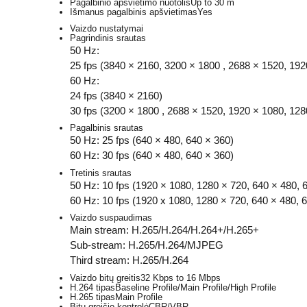
Pagalbinio apšvietimo nuotolis
Up to 30 m
Išmanus pagalbinis apšvietimas
Yes
Vaizdo nustatymai
Pagrindinis srautas
50 Hz:
25 fps (3840 × 2160, 3200 × 1800 , 2688 × 1520, 192
60 Hz:
24 fps (3840 × 2160)
30 fps (3200 × 1800 , 2688 × 1520, 1920 × 1080, 128
Pagalbinis srautas
50 Hz: 25 fps (640 × 480, 640 × 360)
60 Hz: 30 fps (640 × 480, 640 × 360)
Tretinis srautas
50 Hz: 10 fps (1920 × 1080, 1280 × 720, 640 × 480, 
60 Hz: 10 fps (1920 x 1080, 1280 × 720, 640 × 480, 
Vaizdo suspaudimas
Main stream: H.265/H.264/H.264+/H.265+
Sub-stream: H.265/H.264/MJPEG
Third stream: H.265/H.264
Vaizdo bitų greitis
32 Kbps to 16 Mbps
H.264 tipas
Baseline Profile/Main Profile/High Profile
H.265 tipas
Main Profile
Bitų greičio kontrolė
CBR/VBR