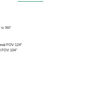
° to 360°
gonal FOV 124°
al FOV 104°