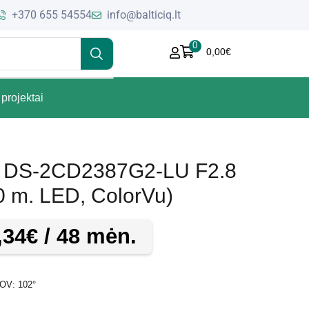
+370 655 54554
info@balticiq.lt
0
0,00
€
projektai
e DS-2CD2387G2-LU F2.8
30 m. LED, ColorVu)
,34
€
/ 48 mėn.
FOV: 102°