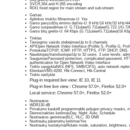
SVC
H.264 and H.265 encoding
ROI
1 fixed region for main stream and sub-stream
Garsas
Aplinkos triukšo filtravimas
-U: Yes
Garso pavyzdžių ėmimo dažnis
-U: 8 kHz/16 kHz/32 kHz/4
Garso suspaudimas
-U: G.711ulaw/G.711alaw/G.722.1/G
Garso bitų greitis
-U: 64 Kbps (G.711ulaw/G.711alaw)/16 Kb
Tinklas
Tiesioginis vaizdo stebėjimas
Up to 6 channels
API
Open Network Video Interface (Profile S, Profile G, Pro
Protokolai
TCP/IP, ICMP, HTTP, HTTPS, FTP, DHCP, DNS, 
Naudotojas/transliuotojas
Up to 32 users. 3 user levels: admi
Saugumas
Password protection, complicated password, HTTP
authentication for Open Network Video Interface
Tinklo saugykla
NAS (NFS, SMB/CIFS), auto network reple
Klientas
iVMS-4200, Hik-Connect, Hik-Central
Tinklo naršyklė
Plug-in required live view: IE 10, IE 11
Plug-in free live view : Chrome 57.0+, Firefox 52.0+
Local service: Chrome 57.0+, Firefox 52.0+
Nuotraukos
WDR
130 dB
Privatumo kaukė
8 programmable polygon privacy masks, ma
Dienos/nakties keitimas
Day, Night, Auto, Schedule
Nuotraukos gerinimas
BLC, HLC, 3D DNR
Nuotraukų parametrų keitimas
Yes
Nuotraukų nustatymai
Rotate mode, saturation, brightness, 