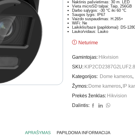
Naktinis pašvietimas: 30 m. LED
Vieta microSD talpai: Taip, 256GB
Darbo sąlygos: -30 °C iki 60 °C
Saugos lygis: IP67
Vaizdo suspaudimas: H.265+
WiFi: Ne
Laikiklis/bazė (papildomai): DS-12
Lauko/vidaus: Lauko
Neturime
Gamintojas:
Hikvision
SKU:
KIP2CD2387G2LUF2.
Kategorijos:
Dome kameros
,
Žymos:
Dome kameros
,
IP ka
Prekės ženklas:
Hikvision
Dalintis:
APRAŠYMAS
PAPILDOMA INFORMACIJA