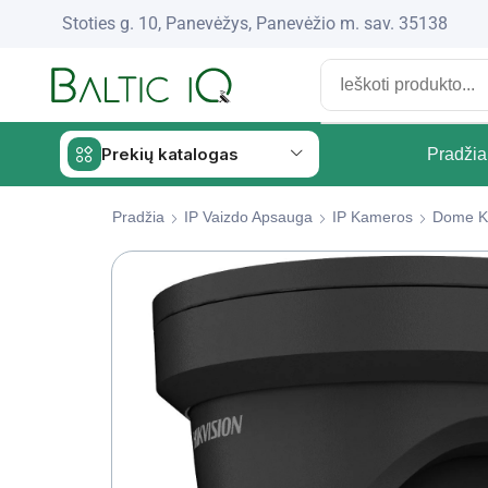
Stoties g. 10, Panevėžys, Panevėžio m. sav. 35138
Prekių katalogas
Pradžia
Pradžia
IP Vaizdo Apsauga
IP Kameros
Dome K