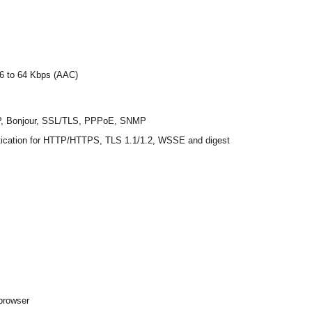
16 to 64 Kbps (AAC)
P, Bonjour, SSL/TLS, PPPoE, SNMP
entication for HTTP/HTTPS, TLS 1.1/1.2, WSSE and digest
 browser