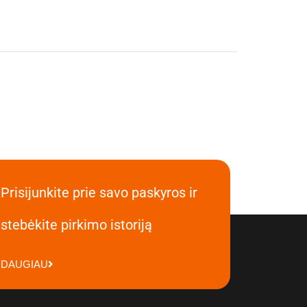
Prisijunkite prie savo paskyros ir
stebėkite pirkimo istoriją
DAUGIAU