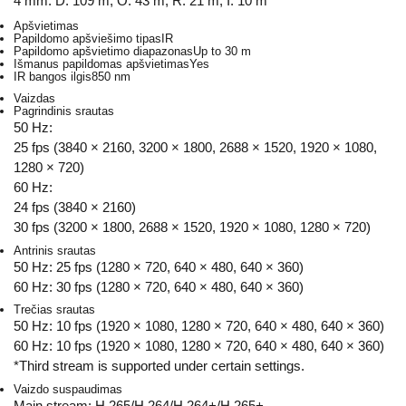
4 mm: D: 109 m, O: 43 m, R: 21 m, I: 10 m
Apšvietimas
Papildomo apšviešimo tipas
IR
Papildomo apšvietimo diapazonas
Up to 30 m
Išmanus papildomas apšvietimas
Yes
IR bangos ilgis
850 nm
Vaizdas
Pagrindinis srautas
50 Hz:
25 fps (3840 × 2160, 3200 × 1800, 2688 × 1520, 1920 × 1080,
1280 × 720)
60 Hz:
24 fps (3840 × 2160)
30 fps (3200 × 1800, 2688 × 1520, 1920 × 1080, 1280 × 720)
Antrinis srautas
50 Hz: 25 fps (1280 × 720, 640 × 480, 640 × 360)
60 Hz: 30 fps (1280 × 720, 640 × 480, 640 × 360)
Trečias srautas
50 Hz: 10 fps (1920 × 1080, 1280 × 720, 640 × 480, 640 × 360)
60 Hz: 10 fps (1920 × 1080, 1280 × 720, 640 × 480, 640 × 360)
*Third stream is supported under certain settings.
Vaizdo suspaudimas
Main stream: H.265/H.264/H.264+/H.265+,