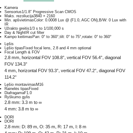
Kamera
Sensorius
1/1.8″ Progressive Scan CMOS
Maks. rezoliucija
3840 × 2160
Min. apšvietimas
Color: 0.0008 Lux @ (F1.0, AGC ON),B/W: 0 Lux with
IR
Užrakto greitis
1/3 s to 1/100,000 s
Day & Night
IR cut filter
Kampo keitimas
Pan: 0° to 360°,tilt: 0° to 75°,rotate: 0° to 360°
Lęšis
Lęšio tipas
Fixed focal lens, 2.8 and 4 mm optional
Focal Length & FOV
2.8 mm, horizontal FOV 108.8°, vertical FOV 56.4°, diagonal
FOV 134.3°
4 mm, horizontal FOV 93.3°, vertical FOV 47.2°, diagonal FOV
114.2°
Lęšio montavimas
M16
Rainelės tipas
Fixed
Diafragama
F1.0
Ryškumo gylis
2.8 mm: 3.3 m to ∞
4 mm: 3.8 m to ∞
DORI
DORI
2.8 mm: D: 89 m, O: 35 m, R: 17 m, I: 8 m