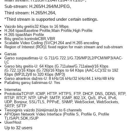
Sub-stream: H.265/H.264/MJPEG,
Third stream: H.265/H.264,
*Third stream is supported under certain settings.
Vaizdo bitų greitis
32 Kbps to 16 Mbps
H.264 tipas
Baseline Profile,Main Profile,High Profile
H.265 tipas
Main Profile
Bitų greičio kontrolė
CBR,VBR
Scalable Video Coding (SVC)
H.264 and H.265 encoding
Region of Interest (ROI)
1 fixed region for main stream and sub-stream
Garsas
Garso suspaudimas
-U: G.711/G.722.1/G.726/MP2L2/PCM/MP3/AAC-
LC
Garso bitų greitis
-U: 64 Kbps (G.711ulaw/G.711alaw)/16 Kbps
(G.722.1)/16 Kbps (G.726)/16 Kbps to 64 Kbps (AAC-LC)/32 to 192
Kbps (MP2L2)/8 to 320 Kbps (MP3)
Garso atrankos dažnis
-U: 8 kHz/16 kHz/32 kHz/44.1 kHz/48 kHz
Pašalinių garsų šalinimas
-U: Yes
Internetas
Protokolai
TCP/IP, ICMP, HTTP, HTTPS, FTP, DHCP, DNS, DDNS, RTP,
RTSP, RTCP, NTP, UPnP, SMTP, IGMP, 802.1X, QoS, IPv4, IPv6,
UDP, Bonjour, SSL/TLS, PPPoE, SNMP, WebSocket, WebSockets,
SRTP, SFTP
Tiesioginis vaizdo žiūrėjimas
Up to 6 channels
API
Open Network Video Interface (Profile S, Profile G, Profile
T),ISAPI,SDK,ISUP
User/Host
Up to 32 users