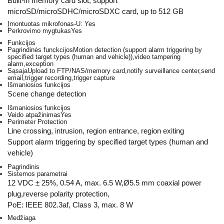
Built-in memory card slot, support
microSD/microSDHC/microSDXC card, up to 512 GB
Įmontuotas mikrofonas
-U: Yes
Perkrovimo mygtukas
Yes
Funkcijos
Pagrindinės funckcijos
Motion detection (support alarm triggering by
specified target types (human and vehicle)),video tampering
alarm,exception
Sąsaja
Upload to FTP/NAS/memory card,notify surveillance center,send
email,trigger recording,trigger capture
Išmaniosios funkcijos
Scene change detection
Išmaniosios funkcijos
Veido atpažinimas
Yes
Perimeter Protection
Line crossing, intrusion, region entrance, region exiting
Support alarm triggering by specified target types (human and
vehicle)
Pagrindinis
Sistemos parametrai
12 VDC ± 25%, 0.54 A, max. 6.5 W,Ø5.5 mm coaxial power
plug,reverse polarity protection,
PoE: IEEE 802.3af, Class 3, max. 8 W
Medžiaga