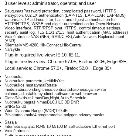
3 user levels: administrator, operator, and user
Saugumas
Password protection, complicated password, HTTPS
encryption, 802.1X authentication (EAP-TLS, EAP-LEAP, EAP-MD5),
watermark, IP address filter, basic and digest authentication for
HTTP/HTTPS, WSSE and digest authentication for Open Network
Video Interface, RTP/RTSP over HTTPS, control timeout settings,
security audit log, TLS 1.1/1.2/1.3, host authentication (MAC address)
Vidinė atmintis
NAS (NFS, SMB/CIFS),Auto Network Replenishment
(ANR)
Klientas
iVMS-4200,Hik-Connect,Hik-Central
Naršyklė
Plug-in required live view: IE 10, IE 11,
Plug-in free live view: Chrome 57.0+, Firefox 52.0+, Edge 89+,
Local service: Chrome 57.0+, Firefox 52.0+, Edge 89+
Nuotrauka
Nuotraukos parametrų keitiklis
Yes
Nuotraukos nustatymai
Rotate
mode,saturation,brightness,contrast,sharpness,gain,white
balance,adjustable by client software or web browser
Diena/Naktis režimas
Day,Night,Auto,Schedule
Nuotraukų pagražinimas
BLC,HLC,3D DNR
SNR
≥ 52 dB
Wide Dynamic Range (WDR)
120 dB
Privatumo kaukė
4 programmable polygon privacy masks
Sąsaja
Interneto sąsaja
1 RJ45 10 M/100 M self-adaptive Ethernet port
Vidinė atmintis