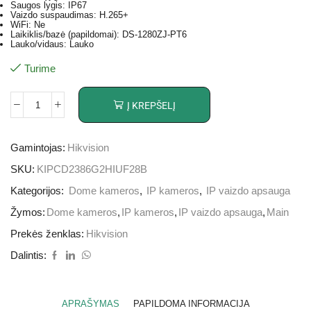
Saugos lygis: IP67
Vaizdo suspaudimas: H.265+
WiFi: Ne
Laikiklis/bazė (papildomai): DS-1280ZJ-PT6
Lauko/vidaus: Lauko
Turime
Į KREPŠELĮ
Gamintojas:
Hikvision
SKU:
KIPCD2386G2HIUF28B
Kategorijos:
Dome kameros
,
IP kameros
,
IP vaizdo apsauga
Žymos:
Dome kameros
,
IP kameros
,
IP vaizdo apsauga
,
Main
Prekės ženklas:
Hikvision
Dalintis:
APRAŠYMAS
PAPILDOMA INFORMACIJA