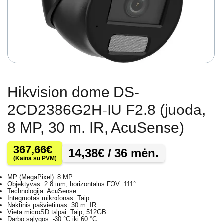
Hikvision dome DS-
2CD2386G2H-IU F2.8 (juoda,
8 MP, 30 m. IR, AcuSense)
367,66
€
14,38
€
/ 36 mėn.
(Kaina su PVM)
MP (MegaPixel): 8 MP
Objektyvas: 2.8 mm, horizontalus FOV: 111°
Technologija: AcuSense
Integruotas mikrofonas: Taip
Naktinis pašvietimas: 30 m. IR
Vieta microSD talpai: Taip, 512GB
Darbo sąlygos: -30 °C iki 60 °C