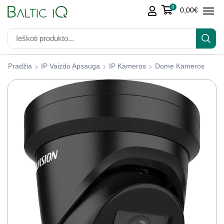
0
0,00
€
Pradžia
IP Vaizdo Apsauga
IP Kameros
Dome Kameros