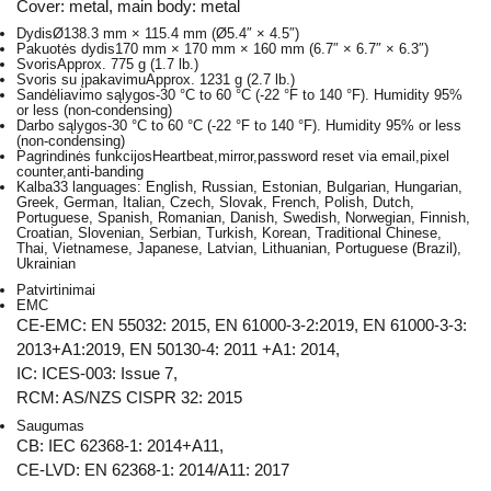
Cover: metal, main body: metal
Dydis
Ø138.3 mm × 115.4 mm (Ø5.4″ × 4.5″)
Pakuotės dydis
170 mm × 170 mm × 160 mm (6.7″ × 6.7″ × 6.3″)
Svoris
Approx. 775 g (1.7 lb.)
Svoris su įpakavimu
Approx. 1231 g (2.7 lb.)
Sandėliavimo sąlygos
-30 °C to 60 °C (-22 °F to 140 °F). Humidity 95%
or less (non-condensing)
Darbo sąlygos
-30 °C to 60 °C (-22 °F to 140 °F). Humidity 95% or less
(non-condensing)
Pagrindinės funkcijos
Heartbeat,mirror,password reset via email,pixel
counter,anti-banding
Kalba
33 languages: English, Russian, Estonian, Bulgarian, Hungarian,
Greek, German, Italian, Czech, Slovak, French, Polish, Dutch,
Portuguese, Spanish, Romanian, Danish, Swedish, Norwegian, Finnish,
Croatian, Slovenian, Serbian, Turkish, Korean, Traditional Chinese,
Thai, Vietnamese, Japanese, Latvian, Lithuanian, Portuguese (Brazil),
Ukrainian
Patvirtinimai
EMC
CE-EMC: EN 55032: 2015, EN 61000-3-2:2019, EN 61000-3-3:
2013+A1:2019, EN 50130-4: 2011 +A1: 2014,
IC: ICES-003: Issue 7,
RCM: AS/NZS CISPR 32: 2015
Saugumas
CB: IEC 62368-1: 2014+A11,
CE-LVD: EN 62368-1: 2014/A11: 2017