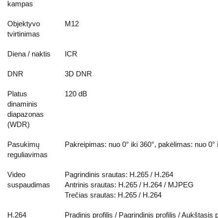
kampas
Objektyvo
M12
tvirtinimas
Diena / naktis
ICR
DNR
3D DNR
Platus
120 dB
dinaminis
diapazonas
(WDR)
Pasukimų
Pakreipimas: nuo 0° iki 360°, pakėlimas: nuo 0° 
reguliavimas
Video
Pagrindinis srautas: H.265 / H.264
suspaudimas
Antrinis srautas: H.265 / H.264 / MJPEG
Trečias srautas: H.265 / H.264
H.264
Pradinis profilis / Pagrindinis profilis / Aukštasis p