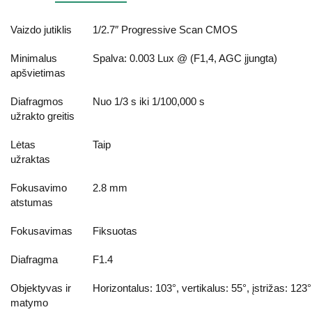
Vaizdo jutiklis
1/2.7″ Progressive Scan CMOS
Minimalus
Spalva: 0.003 Lux @ (F1,4, AGC įjungta)
apšvietimas
Diafragmos
Nuo 1/3 s iki 1/100,000 s
užrakto greitis
Lėtas
Taip
užraktas
Fokusavimo
2.8 mm
atstumas
Fokusavimas
Fiksuotas
Diafragma
F1.4
Objektyvas ir
Horizontalus: 103°, vertikalus: 55°, įstrižas: 123°
matymo