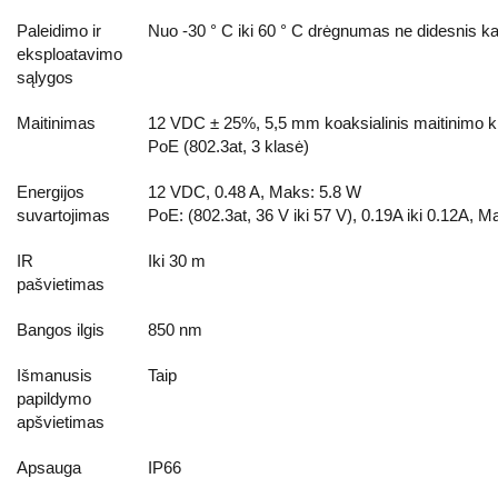
Paleidimo ir
Nuo -30 ° C iki 60 ° C drėgnumas ne didesnis 
eksploatavimo
sąlygos
Maitinimas
12 VDC ± 25%, 5,5 mm koaksialinis maitinimo k
PoE (802.3at, 3 klasė)
Energijos
12 VDC, 0.48 A, Maks: 5.8 W
suvartojimas
PoE:
(
802.3at, 36 V iki 57 V
)
, 0.19A iki 0.12A, M
IR
Iki 30 m
pašvietimas
Bangos ilgis
850 nm
Išmanusis
Taip
papildymo
apšvietimas
Apsauga
IP66