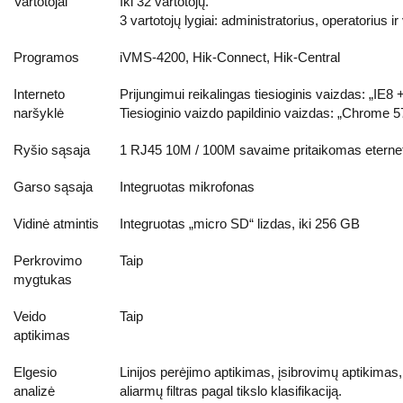
Vartotojai
Iki 32 vartotojų.
3 vartotojų lygiai: administratorius, operatorius ir
Programos
iVMS-4200, Hik-Connect, Hik-Central
Interneto
Prijungimui reikalingas tiesioginis vaizdas: „IE8 
naršyklė
Tiesioginio vaizdo papildinio vaizdas: „Chrome 57
Ryšio sąsaja
1 RJ45 10M / 100M savaime pritaikomas eterne
Garso sąsaja
Integruotas mikrofonas
Vidinė atmintis
Integruotas „micro SD“ lizdas, iki 256 GB
Perkrovimo
Taip
mygtukas
Veido
Taip
aptikimas
Elgesio
Linijos perėjimo aptikimas, įsibrovimų aptikimas, į
analizė
aliarmų filtras pagal tikslo klasifikaciją.