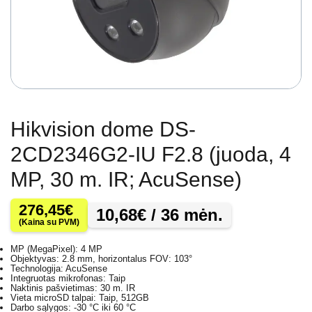
Hikvision dome DS-
2CD2346G2-IU F2.8 (juoda, 4
MP, 30 m. IR; AcuSense)
276,45
€
10,68
€
/ 36 mėn.
(Kaina su PVM)
MP (MegaPixel): 4 MP
Objektyvas: 2.8 mm, horizontalus FOV: 103°
Technologija: AcuSense
Integruotas mikrofonas: Taip
Naktinis pašvietimas: 30 m. IR
Vieta microSD talpai: Taip, 512GB
Darbo sąlygos: -30 °C iki 60 °C