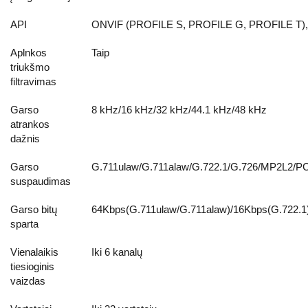
API
ONVIF (PROFILE S, PROFILE G, PROFILE T),
Aplnkos
Taip
triukšmo
filtravimas
Garso
8 kHz/16 kHz/32 kHz/44.1 kHz/48 kHz
atrankos
dažnis
Garso
G.711ulaw/G.711alaw/G.722.1/G.726/MP2L2/
suspaudimas
Garso bitų
64Kbps(G.711ulaw/G.711alaw)/16Kbps(G.722.
sparta
Vienalaikis
Iki 6 kanalų
tiesioginis
vaizdas