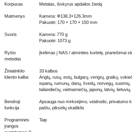
Korpusas
Metalas, išskyrus apdailos žiedą
Matmenys
Kamera: Φ138.3×126.3mm
Pakuotė: 170 × 170 × 150 mm
Svoris
Kamera: 770 g
Pakuotė: 1073 g
Ryšio
Įkėlimas į NAS / atminties kortelę, pranešimai ste
metodas
Žiniatinklio
33 kalbos
kliento kalba
Anglų, rusų, estų, bulgarų, vengrų, graikų, vokieč
ispanų, rumunų, danų, švedų, norvegų, suomių, kr
tailandiečių, vietnamiečių, japonų, latvių, lietuvių,
Bendroji
Apsauga nuo mirksėjimo, veidrodis, privatumo ka
funkcija
paštu, pikselių skaitiklis
Programinės
Taip
įrangos