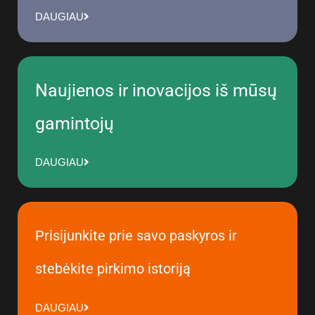
DAUGIAU
Naujienos ir inovacijos iš mūsų
gamintojų
DAUGIAU
Prisijunkite prie savo paskyros ir
stebėkite pirkimo istoriją
DAUGIAU