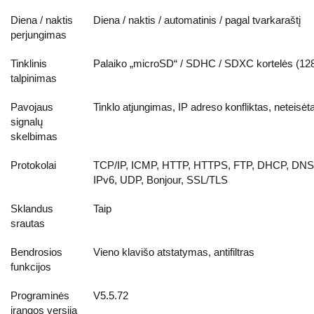
Diena / naktis
Diena / naktis / automatinis / pagal tvarkaraštį
perjungimas
Tinklinis
Palaiko „microSD“ / SDHC / SDXC kortelės (12
talpinimas
Pavojaus
Tinklo atjungimas, IP adreso konfliktas, neteisė
signalų
skelbimas
Protokolai
TCP/IP, ICMP, HTTP, HTTPS, FTP, DHCP, DNS
IPv6, UDP, Bonjour, SSL/TLS
Sklandus
Taip
srautas
Bendrosios
Vieno klavišo atstatymas, antifiltras
funkcijos
Programinės
V5.5.72
įrangos versija