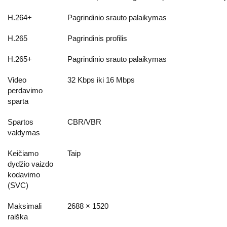
H.264+
Pagrindinio srauto palaikymas
H.265
Pagrindinis profilis
H.265+
Pagrindinio srauto palaikymas
Video
32 Kbps iki 16 Mbps
perdavimo
sparta
Spartos
CBR/VBR
valdymas
Keičiamo
Taip
dydžio vaizdo
kodavimo
(SVC)
Maksimali
2688 × 1520
raiška