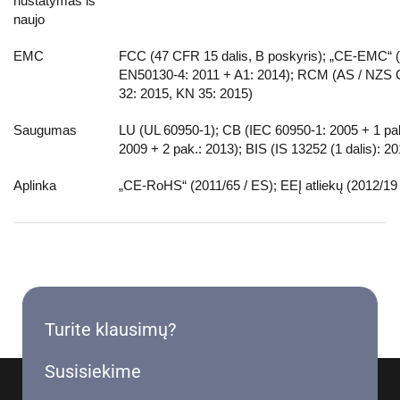
nustatymas iš
naujo
EMC
FCC (47 CFR 15 dalis, B poskyris); „CE-EMC“ 
EN50130-4: 2011 + A1: 2014); RCM (AS / NZS C
32: 2015, KN 35: 2015)
Saugumas
LU (UL 60950-1); CB (IEC 60950-1: 2005 + 1 pa
2009 + 2 pak.: 2013); BIS (IS 13252 (1 dalis): 
Aplinka
„CE-RoHS“ (2011/65 / ES); EEĮ atliekų (2012/1
Turite klausimų?
Susisiekime