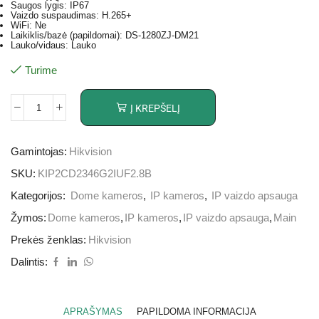
Saugos lygis: IP67
Vaizdo suspaudimas: H.265+
WiFi: Ne
Laikiklis/bazė (papildomai): DS-1280ZJ-DM21
Lauko/vidaus: Lauko
Turime
Į KREPŠELĮ
Gamintojas:
Hikvision
SKU:
KIP2CD2346G2IUF2.8B
Kategorijos:
Dome kameros
,
IP kameros
,
IP vaizdo apsauga
Žymos:
Dome kameros
,
IP kameros
,
IP vaizdo apsauga
,
Main
Prekės ženklas:
Hikvision
Dalintis:
APRAŠYMAS
PAPILDOMA INFORMACIJA