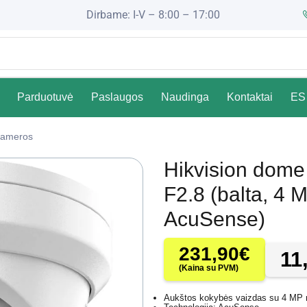
Dirbame: I-V – 8:00 – 17:00
Parduotuvė
Paslaugos
Naudinga
Kontaktai
ES 
ameros
Hikvision dom
F2.8 (balta, 4
AcuSense)
231,90
€
11
(Kaina su PVM)
Aukštos kokybės vaizdas su 4 MP 