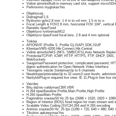
Vidinė atmintis
Built-in memory card slot, support microS
Perkrovimo mygtukas
Yes
Objektyvas
Diafragma
F1.6
Ryškumo gylis
2.8 mm: 1.4 m to ∞4 mm: 1.5 m to ∞
Focal Length & FOV
2.8 mm, horizontal FOV 104°, vertical
Rainelės tipas
Fixed
Objektyvo tvirtinimas
M12
Objektyvo tipas
Fixed focal lens, 2.8 and 4 mm optional
Tinklas
API
ONVIF (Profile S, Profile G),ISAPI,SDK,ISUP
Klientas
iVMS-4200,Hik-Connect,Hik-Central
Vidinė atmintis
NAS (NFS, SMB/CIFS),Auto Network Replenis
Protokolai
TCP/IP, ICMP, HTTP, HTTPS, FTP, DHCP, DNS, 
WebSockets
Saugumas
Password protection, complicated password, HTTP
digest authentication for Open Network Video Interface
Tiesioginis vaizdo žiūrėjimas
Up to 6 channels
Naudotojas/prievadas
Up to 32 users3 user levels: administr
Naršyklė
Plug-in required live view: IE 11,Plug-in free liv
Vaizdas
Bitų dažnio valdymas
CBR,VBR
H.264 tipas
Baseline Profile,Main Profile,High Profile
H.265 tipas
Main Profile
Pagrindinis srautas
50 Hz:25 fps (2688 × 1520, 1920 × 1080
Region of Interest (ROI)
1 fixed region for main stream and 
Scalable Video Coding (SVC)
H.264 and H.265 encoding
Antrinis srautas
50 Hz: 25 fps (1280 × 720, 640 × 480, 640 
Tikslinis apkarpymas
Yes