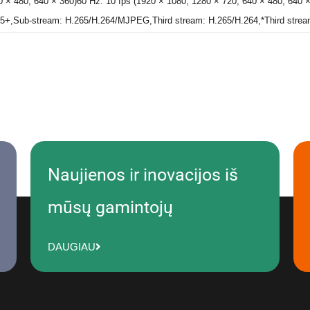
 × 480, 640 × 360)60 Hz: 10 fps (1920 × 1080, 1280 × 720, 640 × 480, 640 × 
+,Sub-stream: H.265/H.264/MJPEG,Third stream: H.265/H.264,*Third stream i
Naujienos ir inovacijos iš
mūsų gamintojų
DAUGIAU