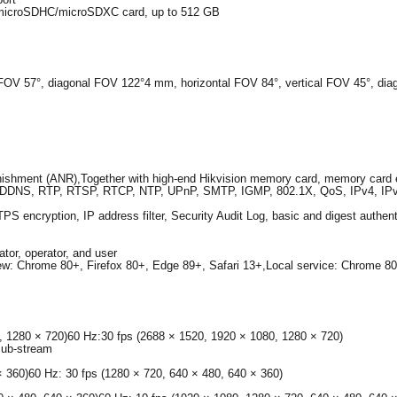
D/microSDHC/microSDXC card, up to 512 GB
 FOV 57°, diagonal FOV 122°4 mm, horizontal FOV 84°, vertical FOV 45°, di
hment (ANR),Together with high-end Hikvision memory card, memory card enc
DDNS, RTP, RTSP, RTCP, NTP, UPnP, SMTP, IGMP, 802.1X, QoS, IPv4, IP
S encryption, IP address filter, Security Audit Log, basic and digest auth
ator, operator, and user
e view: Chrome 80+, Firefox 80+, Edge 89+, Safari 13+,Local service: Chrome 8
, 1280 × 720)60 Hz:30 fps (2688 × 1520, 1920 × 1080, 1280 × 720)
sub-stream
× 360)60 Hz: 30 fps (1280 × 720, 640 × 480, 640 × 360)