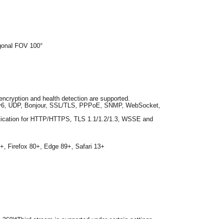
agonal FOV 100°
ryption and health detection are supported.
v6, UDP, Bonjour, SSL/TLS, PPPoE, SNMP, WebSocket,
entication for HTTP/HTTPS, TLS 1.1/1.2/1.3, WSSE and
0+, Firefox 80+, Edge 89+, Safari 13+