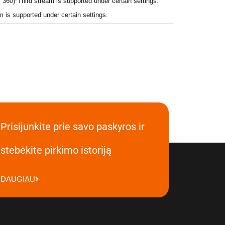
360)*Third stream is supported under certain settings.
s supported under certain settings.
Prisijunkite prie savo paskyros ir
stebėkite pirkimo istoriją
DAUGIAU