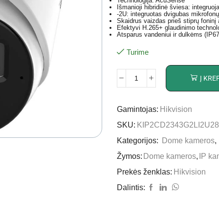
Technologija: AcuSense
Išmanioji hibridinė šviesa: integruo
-2U: integruotas dvigubas mikrofon
Skaidrus vaizdas prieš stiprų fonin
Efektyvi H.265+ glaudinimo technol
Atsparus vandeniui ir dulkėms (IP67
Turime
Į KRE
Gamintojas:
Hikvision
SKU:
KIP2CD2343G2LI2U28
Kategorijos:
Dome kameros
,
Žymos:
Dome kameros
,
IP ka
Prekės ženklas:
Hikvision
Dalintis: