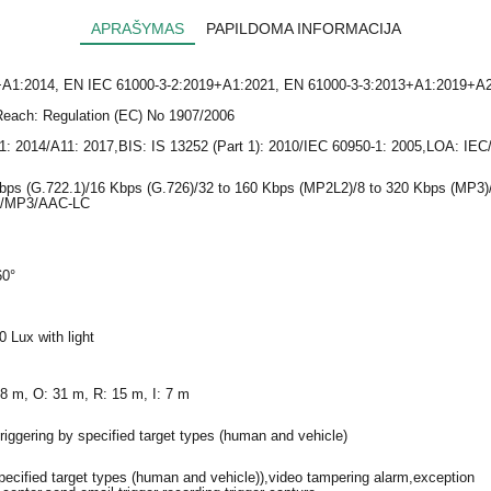
APRAŠYMAS
PAPILDOMA INFORMACIJA
A1:2014, EN IEC 61000-3-2:2019+A1:2021, EN 61000-3-3:2013+A1:2019+A2
ach: Regulation (EC) No 1907/2006
 2014/A11: 2017,BIS: IS 13252 (Part 1): 2010/IEC 60950-1: 2005,LOA: IEC
bps (G.722.1)/16 Kbps (G.726)/32 to 160 Kbps (MP2L2)/8 to 320 Kbps (MP3)
M/MP3/AAC-LC
60°
 Lux with light
8 m, O: 31 m, R: 15 m, I: 7 m
triggering by specified target types (human and vehicle)
specified target types (human and vehicle)),video tampering alarm,exception