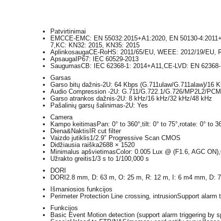
Patvirtinimai
EMC
CE-EMC: EN 55032:2015+A1:2020, EN 50130-4:2011+
7,KC: KN32: 2015, KN35: 2015
Aplinkosauga
CE-RoHS: 2011/65/EU, WEEE: 2012/19/EU, Re
Apsauga
IP67: IEC 60529-2013
Saugumas
CB: IEC 62368-1: 2014+A11,CE-LVD: EN 62368-1:
Garsas
Garso bitų dažnis
-2U: 64 Kbps (G.711ulaw/G.711alaw)/16 K
Audio Compression
-2U: G.711/G.722.1/G.726/MP2L2/PC
Garso atrankos dažnis
-2U: 8 kHz/16 kHz/32 kHz/48 kHz
Pašalinių garsų šalinimas
-2U: Yes
Camera
Kampo keitimas
Pan: 0° to 360°,tilt: 0° to 75°,rotate: 0° to 3
Diena&Naktis
IR cut filter
Vaizdo jutiklis
1/2.9″ Progressive Scan CMOS
Didžiausia raiška
2688 × 1520
Minimalus apšvietimas
Color: 0.005 Lux @ (F1.6, AGC ON),0
Užrakto greitis
1/3 s to 1/100,000 s
DORI
DORI
2.8 mm, D: 63 m, O: 25 m, R: 12 m, I: 6 m4 mm, D: 7
Išmaniosios funkcijos
Perimeter Protection
Line crossing, intrusionSupport alarm 
Funkcijos
Basic Event
Motion detection (support alarm triggering by 