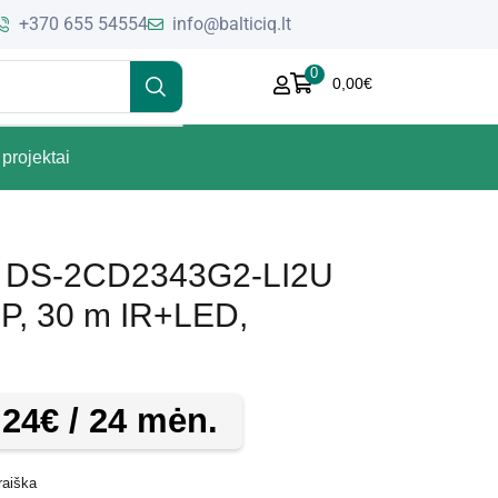
+370 655 54554
info@balticiq.lt
0
0,00
€
projektai
e DS-2CD2343G2-LI2U
 MP, 30 m IR+LED,
,24
€
/ 24 mėn.
raiška