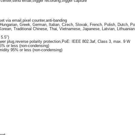
nter,send email,trigger recording,trigger capture
et via email,pixel counter,anti-banding
 Hungarian, Greek, German, Italian, Czech, Slovak, French, Polish, Dutch, 
Korean, Traditional Chinese, Thai, Vietnamese, Japanese, Latvian, Lithuanian,
5.5″)
r plug,reverse polarity protection,PoE: IEEE 802.3af, Class 3, max. 9 W
95% or less (non-condensing)
umidity 95% or less (non-condensing)
ort