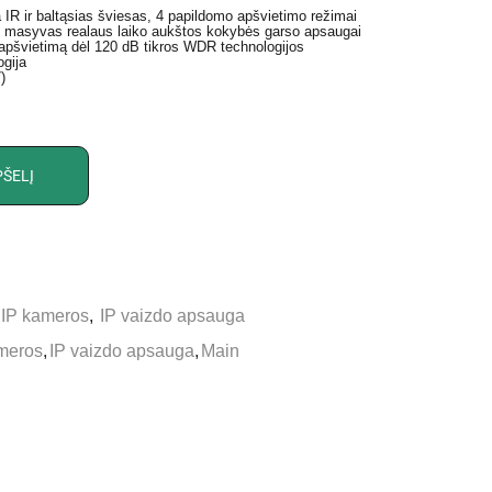
ja IR ir baltąsias šviesas, 4 papildomo apšvietimo režimai
ų masyvas realaus laiko aukštos kokybės garso apsaugai
į apšvietimą dėl 120 dB tikros WDR technologijos
ogija
)
PŠELĮ
IP kameros
,
IP vaizdo apsauga
meros
,
IP vaizdo apsauga
,
Main