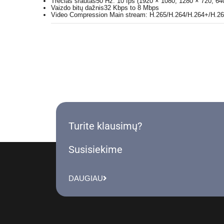
Trečias srautas
50 Hz: 10 fps (1920 × 1080, 1280 × 720, 640
Vaizdo bitų dažnis
32 Kbps to 8 Mbps
Video Compression
Main stream: H.265/H.264/H.264+/H.265
Turite klausimų?
Susisiekime
DAUGIAU