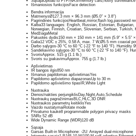
Sąsaja
Upload to FTP/NAS/memory card,notify surveillance ce
Išmaniosios funkcijos
Face detection
Bendra informacija
Matmenys
Ø127.3 mm × 96.3 mm (Ø5.0″ × 3.8″)
Pagrindinės funkcijos
Heartbeat,mirror,flash log,password res
Kalba
33 languages: English, Russian, Estonian, Bulgarian,
Norwegian, Finnish, Croatian, Slovenian, Serbian, Turkish, 
Medžiaga
Metal
Pakuotės dydis
150 mm × 150 mm × 141 mm (5.9″ × 5.5″ × 
Galia
12 VDC ± 25%, 0.58 A, max. 7 W,Ø5.5 mm coaxial powe
Darbo sąlygos
-30 °C to 60 °C (-22 °F to 140 °F). Humidity 
Sandėliavimo sąlygos
-30 °C to 60 °C (-22 °F to 140 °F). H
Svoris
Approx. 515 g (1.1 lb.)
Svoris su įpakavimu
Approx. 755 g (1.7 lb.)
Apšvietimas
IR bangos ilgis
850 nm
Išmanus papildomas apšvietimas
Yes
Papildomo apšvietimo diapazonas
Up to 30 m
Papildomo apšviešimo tipas
IR,White Light
Nuotrauka
Dienos/nakties perjungiklis
Day,Night,Auto,Schedule
Nuotraukų pagražinimas
BLC,HLC,3D DNR
Nuotraukos parametrų keitiklis
Yes
Vaizdo nustatymai
Rotate mode
Privatumo kaukė
8 programmable polygon privacy masks
SNR
≥ 52 dB
Wide Dynamic Range (WDR)
120 dB
Sąsaja
Garsas
Built-in Microphone: -2U: Arrayed dual-microphone
Interneto sąsaja
1 RJ45 10 M/100 M self-adaptive Ethernet p