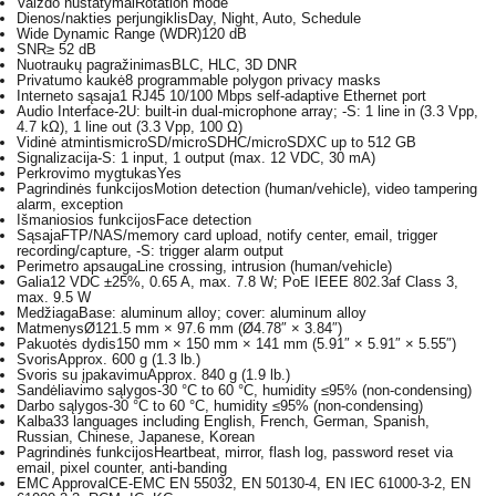
Vaizdo nustatymai
Rotation mode
Dienos/nakties perjungiklis
Day, Night, Auto, Schedule
Wide Dynamic Range (WDR)
120 dB
SNR
≥ 52 dB
Nuotraukų pagražinimas
BLC, HLC, 3D DNR
Privatumo kaukė
8 programmable polygon privacy masks
Interneto sąsaja
1 RJ45 10/100 Mbps self-adaptive Ethernet port
Audio Interface
-2U: built-in dual-microphone array; -S: 1 line in (3.3 Vpp,
4.7 kΩ), 1 line out (3.3 Vpp, 100 Ω)
Vidinė atmintis
microSD/microSDHC/microSDXC up to 512 GB
Signalizacija
-S: 1 input, 1 output (max. 12 VDC, 30 mA)
Perkrovimo mygtukas
Yes
Pagrindinės funkcijos
Motion detection (human/vehicle), video tampering
alarm, exception
Išmaniosios funkcijos
Face detection
Sąsaja
FTP/NAS/memory card upload, notify center, email, trigger
recording/capture, -S: trigger alarm output
Perimetro apsauga
Line crossing, intrusion (human/vehicle)
Galia
12 VDC ±25%, 0.65 A, max. 7.8 W; PoE IEEE 802.3af Class 3,
max. 9.5 W
Medžiaga
Base: aluminum alloy; cover: aluminum alloy
Matmenys
Ø121.5 mm × 97.6 mm (Ø4.78″ × 3.84″)
Pakuotės dydis
150 mm × 150 mm × 141 mm (5.91″ × 5.91″ × 5.55″)
Svoris
Approx. 600 g (1.3 lb.)
Svoris su įpakavimu
Approx. 840 g (1.9 lb.)
Sandėliavimo sąlygos
-30 °C to 60 °C, humidity ≤95% (non-condensing)
Darbo sąlygos
-30 °C to 60 °C, humidity ≤95% (non-condensing)
Kalba
33 languages including English, French, German, Spanish,
Russian, Chinese, Japanese, Korean
Pagrindinės funkcijos
Heartbeat, mirror, flash log, password reset via
email, pixel counter, anti-banding
EMC Approval
CE-EMC EN 55032, EN 50130-4, EN IEC 61000-3-2, EN