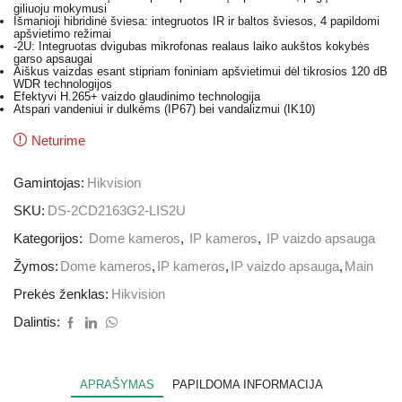
giliuoju mokymusi
Išmanioji hibridinė šviesa: integruotos IR ir baltos šviesos, 4 papildomi
apšvietimo režimai
-2U: Integruotas dvigubas mikrofonas realaus laiko aukštos kokybės
garso apsaugai
Aiškus vaizdas esant stipriam foniniam apšvietimui dėl tikrosios 120 dB
WDR technologijos
Efektyvi H.265+ vaizdo glaudinimo technologija
Atspari vandeniui ir dulkėms (IP67) bei vandalizmui (IK10)
Neturime
Gamintojas:
Hikvision
SKU:
DS-2CD2163G2-LIS2U
Kategorijos:
Dome kameros
,
IP kameros
,
IP vaizdo apsauga
Žymos:
Dome kameros
,
IP kameros
,
IP vaizdo apsauga
,
Main
Prekės ženklas:
Hikvision
Dalintis:
APRAŠYMAS
PAPILDOMA INFORMACIJA