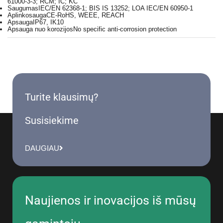
61000-3-3; RCM; IC; KC
Saugumas
IEC/EN 62368-1; BIS IS 13252; LOA IEC/EN 60950-1
Aplinkosauga
CE-RoHS, WEEE, REACH
Apsauga
IP67, IK10
Apsauga nuo korozijos
No specific anti-corrosion protection
Turite klausimų?
Susisiekime
DAUGIAU
Naujienos ir inovacijos iš mūsų