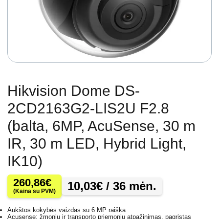
Hikvision Dome DS-
2CD2163G2-LIS2U F2.8
(balta, 6MP, AcuSense, 30 m
IR, 30 m LED, Hybrid Light,
IK10)
260,86
€
10,03
€
/ 36 mėn.
(Kaina su PVM)
Aukštos kokybės vaizdas su 6 MP raiška
Acusense: žmonių ir transporto priemonių atpažinimas, pagrįstas