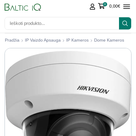
0
0,00
€
Pradžia
IP Vaizdo Apsauga
IP Kameros
Dome Kameros