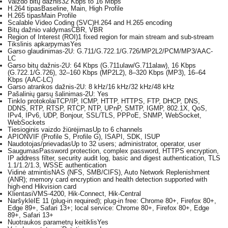
Vaizdo bitų dažnis
32 Kbps to 16 Mbps
H.264 tipas
Baseline, Main, High Profile
H.265 tipas
Main Profile
Scalable Video Coding (SVC)
H.264 and H.265 encoding
Bitų dažnio valdymas
CBR, VBR
Region of Interest (ROI)
1 fixed region for main stream and sub-stream
Tikslinis apkarpymas
Yes
Garso glaudinimas
-2U: G.711/G.722.1/G.726/MP2L2/PCM/MP3/AAC-
LC
Garso bitų dažnis
-2U: 64 Kbps (G.711ulaw/G.711alaw), 16 Kbps
(G.722.1/G.726), 32–160 Kbps (MP2L2), 8–320 Kbps (MP3), 16–64
Kbps (AAC-LC)
Garso atrankos dažnis
-2U: 8 kHz/16 kHz/32 kHz/48 kHz
Pašalinių garsų šalinimas
-2U: Yes
Tinklo protokolai
TCP/IP, ICMP, HTTP, HTTPS, FTP, DHCP, DNS,
DDNS, RTP, RTSP, RTCP, NTP, UPnP, SMTP, IGMP, 802.1X, QoS,
IPv4, IPv6, UDP, Bonjour, SSL/TLS, PPPoE, SNMP, WebSocket,
WebSockets
Tiesioginis vaizdo žiūrėjimas
Up to 6 channels
API
ONVIF (Profile S, Profile G), ISAPI, SDK, ISUP
Naudotojas/prievadas
Up to 32 users; administrator, operator, user
Saugumas
Password protection, complex password, HTTPS encryption,
IP address filter, security audit log, basic and digest authentication, TLS
1.1/1.2/1.3, WSSE authentication
Vidinė atmintis
NAS (NFS, SMB/CIFS), Auto Network Replenishment
(ANR); memory card encryption and health detection supported with
high-end Hikvision card
Klientas
iVMS-4200, Hik-Connect, Hik-Central
Naršyklė
IE 11 (plug-in required); plug-in free: Chrome 80+, Firefox 80+,
Edge 89+, Safari 13+; local service: Chrome 80+, Firefox 80+, Edge
89+, Safari 13+
Nuotraukos parametrų keitiklis
Yes