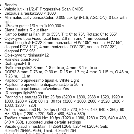
Bendra
Vaizdo jutiklis
1/2.4″ Progressive Scan CMOS
Didžiausia raiška
3200 × 1800
Minimalus apšvietimas
Color: 0.005 Lux @ (F1.6, AGC ON), 0 Lux with
light
Užrakto greitis
1/3 s to 1/100,000 s
Diena / naktis
IR cut filter
Kampo keitimas
Pan: 0° to 355°, Tilt: 0° to 75°, Rotate: 0° to 355°
Objektyvo tipas
Fixed focal lens, 2.8 mm and 4 mm optional
Focal Length & FOV
2.8 mm: horizontal FOV 105°, vertical FOV 55°,
diagonal FOV 127°; 4 mm: horizontal FOV 78°, vertical FOV 38°,
diagonal FOV 96°
Objektyvo tvirtinimas
M12
Rainelės tipas
Fixed
Diafragma
F1.6
Ryškumo gylis
2.8 mm: 1.8 m to ∞; 4 mm: 3.1 m to ∞
DORI
2.8 mm: D 76 m, O 30 m, R 15 m, I 7 m; 4 mm: D 115 m, O 45 m,
R 23 m, I 11 m
Papildomo apšviešimo tipas
IR, White Light
Papildomo apšvietimo diapazonas
Up to 30 m
Išmanus papildomas apšvietimas
Yes
IR bangos ilgis
850 nm
Pagrindinis srautas
50 Hz: 25 fps (3200 × 1800, 2688 × 1520, 1920 ×
1080, 1280 × 720); 60 Hz: 30 fps (3200 × 1800, 2688 × 1520, 1920 ×
1080, 1280 × 720)
Antrinis srautas
50 Hz: 25 fps (1280 × 720, 640 × 480, 640 × 360); 60
Hz: 30 fps (1280 × 720, 640 × 480, 640 × 360)
Trečias srautas
50/60 Hz: 10 fps (1920 × 1080, 1280 × 720, 640 × 480,
640 × 360), supported under certain settings
Vaizdo glaudinimas
Main: H.265/H.264/H.264+/H.265+; Sub:
H.265/H.264/MJPEG; Third: H.265/H.264