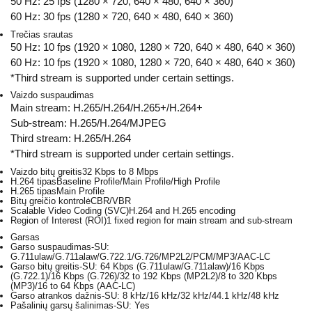
50 Hz: 25 fps (1280 × 720, 640 × 480, 640 × 360)
60 Hz: 30 fps (1280 × 720, 640 × 480, 640 × 360)
Trečias srautas
50 Hz: 10 fps (1920 × 1080, 1280 × 720, 640 × 480, 640 × 360)
60 Hz: 10 fps (1920 × 1080, 1280 × 720, 640 × 480, 640 × 360)
*Third stream is supported under certain settings.
Vaizdo suspaudimas
Main stream: H.265/H.264/H.265+/H.264+
Sub-stream: H.265/H.264/MJPEG
Third stream: H.265/H.264
*Third stream is supported under certain settings.
Vaizdo bitų greitis
32 Kbps to 8 Mbps
H.264 tipas
Baseline Profile/Main Profile/High Profile
H.265 tipas
Main Profile
Bitų greičio kontrolė
CBR/VBR
Scalable Video Coding (SVC)
H.264 and H.265 encoding
Region of Interest (ROI)
1 fixed region for main stream and sub-stream
Garsas
Garso suspaudimas
-SU:
G.711ulaw/G.711alaw/G.722.1/G.726/MP2L2/PCM/MP3/AAC-LC
Garso bitų greitis
-SU: 64 Kbps (G.711ulaw/G.711alaw)/16 Kbps
(G.722.1)/16 Kbps (G.726)/32 to 192 Kbps (MP2L2)/8 to 320 Kbps
(MP3)/16 to 64 Kbps (AAC-LC)
Garso atrankos dažnis
-SU: 8 kHz/16 kHz/32 kHz/44.1 kHz/48 kHz
Pašalinių garsų šalinimas
-SU: Yes