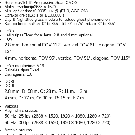
Sensorius
1/1.8″ Progressive Scan CMOS
Maks. rezoliucija
2688 × 1520
Min. apšvietimas
0.0005 Lux @ (F1.0, AGC ON)
Užrakto greitis
1/3 s to 1/100,000 s
Day & Night
Blue glass module to reduce ghost phenomenon
Kampo keitimas
Pan: 0° to 355°, tilt: 0° to 75°, rotate: 0° to 355°
Lęšis
Lęšio tipas
Fixed focal lens, 2.8 and 4 mm optional
FOV
2.8 mm, horizontal FOV 112°, vertical FOV 61°, diagonal FOV
134°
4 mm, horizontal FOV 95°, vertical FOV 51°, diagonal FOV 115°
Lęšio montavimas
M16
Rainelės tipas
Fixed
Diafragama
F1.0
DORI
DORI
2.8 mm, D: 58 m, O: 23 m, R: 11 m, I: 2 m
4 mm, D: 77 m, O: 30 m, R: 15 m, I: 7 m
Vaizdas
Pagrindinis srautas
50 Hz: 25 fps (2688 × 1520, 1920 × 1080, 1280 × 720)
60 Hz: 30 fps (2688 × 1520, 1920 × 1080, 1280 × 720)
Antrinis srautas