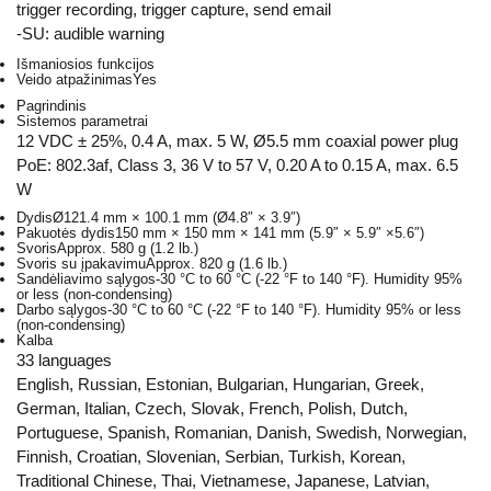
trigger recording, trigger capture, send email
-SU: audible warning
Išmaniosios funkcijos
Veido atpažinimas
Yes
Pagrindinis
Sistemos parametrai
12 VDC ± 25%, 0.4 A, max. 5 W, Ø5.5 mm coaxial power plug
PoE: 802.3af, Class 3, 36 V to 57 V, 0.20 A to 0.15 A, max. 6.5
W
Dydis
Ø121.4 mm × 100.1 mm (Ø4.8″ × 3.9″)
Pakuotės dydis
150 mm × 150 mm × 141 mm (5.9″ × 5.9″ ×5.6″)
Svoris
Approx. 580 g (1.2 lb.)
Svoris su įpakavimu
Approx. 820 g (1.6 lb.)
Sandėliavimo sąlygos
-30 °C to 60 °C (-22 °F to 140 °F). Humidity 95%
or less (non-condensing)
Darbo sąlygos
-30 °C to 60 °C (-22 °F to 140 °F). Humidity 95% or less
(non-condensing)
Kalba
33 languages
English, Russian, Estonian, Bulgarian, Hungarian, Greek,
German, Italian, Czech, Slovak, French, Polish, Dutch,
Portuguese, Spanish, Romanian, Danish, Swedish, Norwegian,
Finnish, Croatian, Slovenian, Serbian, Turkish, Korean,
Traditional Chinese, Thai, Vietnamese, Japanese, Latvian,