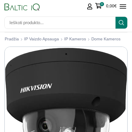
0
0,00
€
Pradžia
IP Vaizdo Apsauga
IP Kameros
Dome Kameros