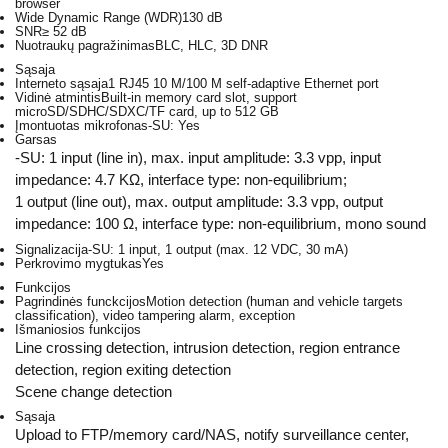
browser
Wide Dynamic Range (WDR)
130 dB
SNR
≥ 52 dB
Nuotraukų pagražinimas
BLC, HLC, 3D DNR
Sąsaja
Interneto sąsaja
1 RJ45 10 M/100 M self-adaptive Ethernet port
Vidinė atmintis
Built-in memory card slot, support
microSD/SDHC/SDXC/TF card, up to 512 GB
Įmontuotas mikrofonas
-SU: Yes
Garsas
-SU: 1 input (line in), max. input amplitude: 3.3 vpp, input
impedance: 4.7 KΩ, interface type: non-equilibrium;
1 output (line out), max. output amplitude: 3.3 vpp, output
impedance: 100 Ω, interface type: non-equilibrium, mono sound
Signalizacija
-SU: 1 input, 1 output (max. 12 VDC, 30 mA)
Perkrovimo mygtukas
Yes
Funkcijos
Pagrindinės funckcijos
Motion detection (human and vehicle targets
classification), video tampering alarm, exception
Išmaniosios funkcijos
Line crossing detection, intrusion detection, region entrance
detection, region exiting detection
Scene change detection
Sąsaja
Upload to FTP/memory card/NAS, notify surveillance center,