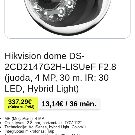
Hikvision dome DS-
2CD2147G2H-LISUeF F2.8
(juoda, 4 MP, 30 m. IR; 30
LED, Hybrid Light)
337,29
€
13,14
€
/ 36 mėn.
(Kaina su PVM)
MP (MegaPixel): 4 MP
Objektyvas: 2.8 mm, horizontalus FOV 112°
Technologija: AcuSense, hybrid Light, ColorVu
Integruotas mikrofonas: Taip