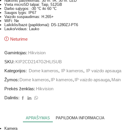
Naktinis pašvietimas: 30 m. IR; 30 m. LED
Vieta microSD talpai: Taip, 512GB
Darbo sąlygos: -30 °C iki 60 °C
Saugos lygis: IP67
Vaizdo suspaudimas: H.265+
WiFi: Ne
Laikiklis/bazė (papildomai): DS-1280ZJ-PT6
Lauko/vidaus: Lauko
Neturime
Gamintojas:
Hikvision
SKU:
KIP2CD2147G2HLISUB
Kategorijos:
Dome kameros
,
IP kameros
,
IP vaizdo apsauga
Žymos:
Dome kameros
,
IP kameros
,
IP vaizdo apsauga
,
Main
Prekės ženklas:
Hikvision
Dalintis:
APRAŠYMAS
PAPILDOMA INFORMACIJA
Kamera