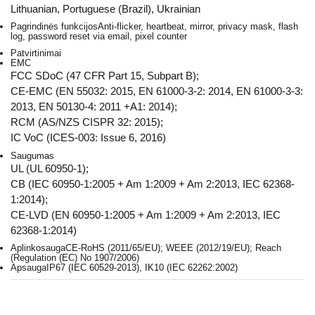
Lithuanian, Portuguese (Brazil), Ukrainian
Pagrindinės funkcijos
Anti-flicker, heartbeat, mirror, privacy mask, flash
log, password reset via email, pixel counter
Patvirtinimai
EMC
FCC SDoC (47 CFR Part 15, Subpart B);
CE-EMC (EN 55032: 2015, EN 61000-3-2: 2014, EN 61000-3-3:
2013, EN 50130-4: 2011 +A1: 2014);
RCM (AS/NZS CISPR 32: 2015);
IC VoC (ICES-003: Issue 6, 2016)
Saugumas
UL (UL 60950-1);
CB (IEC 60950-1:2005 + Am 1:2009 + Am 2:2013, IEC 62368-
1:2014);
CE-LVD (EN 60950-1:2005 + Am 1:2009 + Am 2:2013, IEC
62368-1:2014)
Aplinkosauga
CE-RoHS (2011/65/EU); WEEE (2012/19/EU); Reach
(Regulation (EC) No 1907/2006)
Apsauga
IP67 (IEC 60529-2013), IK10 (IEC 62262:2002)