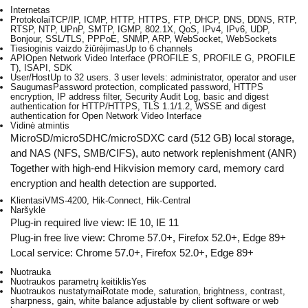
Internetas
Protokolai
TCP/IP, ICMP, HTTP, HTTPS, FTP, DHCP, DNS, DDNS, RTP,
RTSP, NTP, UPnP, SMTP, IGMP, 802.1X, QoS, IPv4, IPv6, UDP,
Bonjour, SSL/TLS, PPPoE, SNMP, ARP, WebSocket, WebSockets
Tiesioginis vaizdo žiūrėjimas
Up to 6 channels
API
Open Network Video Interface (PROFILE S, PROFILE G, PROFILE
T), ISAPI, SDK
User/Host
Up to 32 users. 3 user levels: administrator, operator and user
Saugumas
Password protection, complicated password, HTTPS
encryption, IP address filter, Security Audit Log, basic and digest
authentication for HTTP/HTTPS, TLS 1.1/1.2, WSSE and digest
authentication for Open Network Video Interface
Vidinė atmintis
MicroSD/microSDHC/microSDXC card (512 GB) local storage,
and NAS (NFS, SMB/CIFS), auto network replenishment (ANR)
Together with high-end Hikvision memory card, memory card
encryption and health detection are supported.
Klientas
iVMS-4200, Hik-Connect, Hik-Central
Naršyklė
Plug-in required live view: IE 10, IE 11
Plug-in free live view: Chrome 57.0+, Firefox 52.0+, Edge 89+
Local service: Chrome 57.0+, Firefox 52.0+, Edge 89+
Nuotrauka
Nuotraukos parametrų keitiklis
Yes
Nuotraukos nustatymai
Rotate mode, saturation, brightness, contrast,
sharpness, gain, white balance adjustable by client software or web