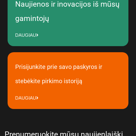
Naujienos ir inovacijos iš mūsų
gamintojų
DAUGIAU
Prisijunkite prie savo paskyros ir
stebėkite pirkimo istoriją
DAUGIAU
Prenumeruokite mūsų naujienlaiškį