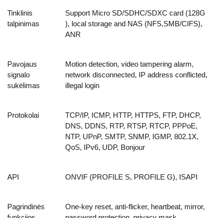
Tinklinis
Support Micro SD/SDHC/SDXC card (128G
talpinimas
), local storage and NAS (NFS,SMB/CIFS),
ANR
Pavojaus
Motion detection, video tampering alarm,
signalo
network disconnected, IP address conflicted,
sukėlimas
illegal login
Protokolai
TCP/IP, ICMP, HTTP, HTTPS, FTP, DHCP,
DNS, DDNS, RTP, RTSP, RTCP, PPPoE,
NTP, UPnP, SMTP, SNMP, IGMP, 802.1X,
QoS, IPv6, UDP, Bonjour
API
ONVIF (PROFILE S, PROFILE G), ISAPI
Pagrindinės
One-key reset, anti-flicker, heartbeat, mirror,
funkcijos
password protection, privacy mask,