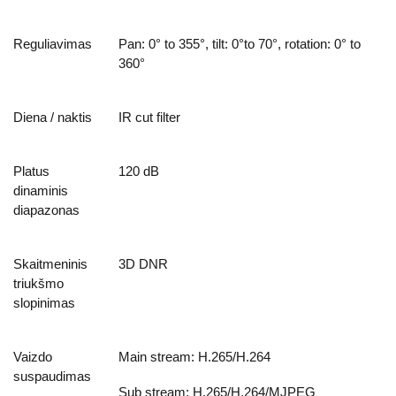
Reguliavimas
Pan: 0° to 355°, tilt: 0°to 70°, rotation: 0° to
360°
Diena / naktis
IR cut filter
Platus
120 dB
dinaminis
diapazonas
Skaitmeninis
3D DNR
triukšmo
slopinimas
Vaizdo
Main stream: H.265/H.264
suspaudimas
Sub stream: H.265/H.264/MJPEG