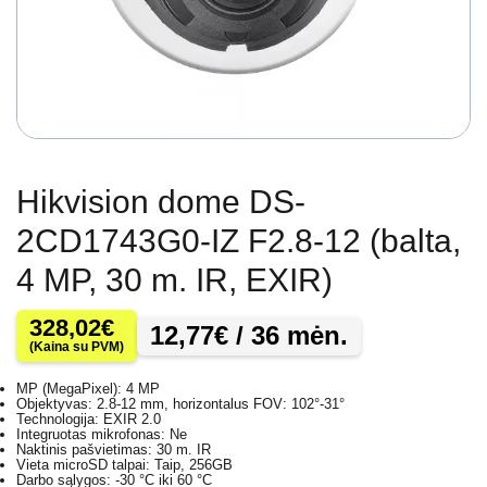
Hikvision dome DS-
2CD1743G0-IZ F2.8-12 (balta,
4 MP, 30 m. IR, EXIR)
328,02
€
12,77
€
/ 36 mėn.
(Kaina su PVM)
MP (MegaPixel): 4 MP
Objektyvas: 2.8-12 mm, horizontalus FOV: 102°-31°
Technologija: EXIR 2.0
Integruotas mikrofonas: Ne
Naktinis pašvietimas: 30 m. IR
Vieta microSD talpai: Taip, 256GB
Darbo sąlygos: -30 °C iki 60 °C