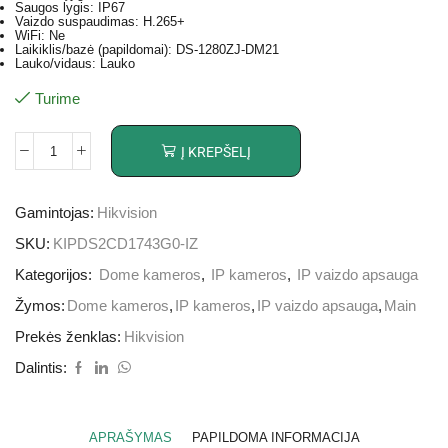
Saugos lygis: IP67
Vaizdo suspaudimas: H.265+
WiFi: Ne
Laikiklis/bazė (papildomai): DS-1280ZJ-DM21
Lauko/vidaus: Lauko
Turime
Į KREPŠELĮ
Gamintojas:
Hikvision
SKU:
KIPDS2CD1743G0-IZ
Kategorijos:
Dome kameros
,
IP kameros
,
IP vaizdo apsauga
Žymos:
Dome kameros
,
IP kameros
,
IP vaizdo apsauga
,
Main
Prekės ženklas:
Hikvision
Dalintis:
APRAŠYMAS
PAPILDOMA INFORMACIJA