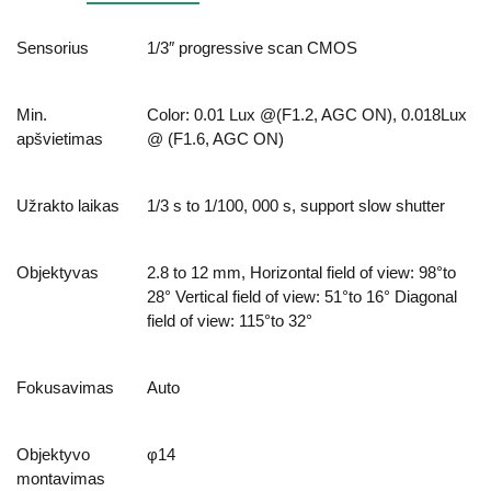
Sensorius
1/3″ progressive scan CMOS
Min.
Color: 0.01 Lux @(F1.2, AGC ON), 0.018Lux
apšvietimas
@ (F1.6, AGC ON)
Užrakto laikas
1/3 s to 1/100, 000 s, support slow shutter
Objektyvas
2.8 to 12 mm, Horizontal field of view: 98°to
28° Vertical field of view: 51°to 16° Diagonal
field of view: 115°to 32°
Fokusavimas
Auto
Objektyvo
φ14
montavimas