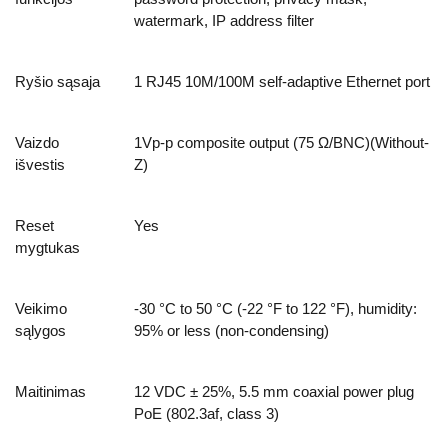
watermark, IP address filter
Ryšio sąsaja
1 RJ45 10M/100M self-adaptive Ethernet port
Vaizdo
1Vp-p composite output (75 Ω/BNC)(Without-
išvestis
Z)
Reset
Yes
mygtukas
Veikimo
-30 °C to 50 °C (-22 °F to 122 °F), humidity:
sąlygos
95% or less (non-condensing)
Maitinimas
12 VDC ± 25%, 5.5 mm coaxial power plug
PoE (802.3af, class 3)