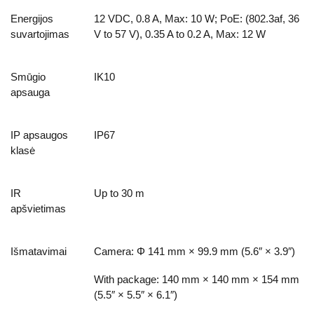
Energijos
12 VDC, 0.8 A, Max: 10 W; PoE: (802.3af, 36
suvartojimas
V to 57 V), 0.35 A to 0.2 A, Max: 12 W
Smūgio
IK10
apsauga
IP apsaugos
IP67
klasė
IR
Up to 30 m
apšvietimas
Išmatavimai
Camera: Φ 141 mm × 99.9 mm (5.6″ × 3.9″)
With package: 140 mm × 140 mm × 154 mm
(5.5″ × 5.5″ × 6.1″)