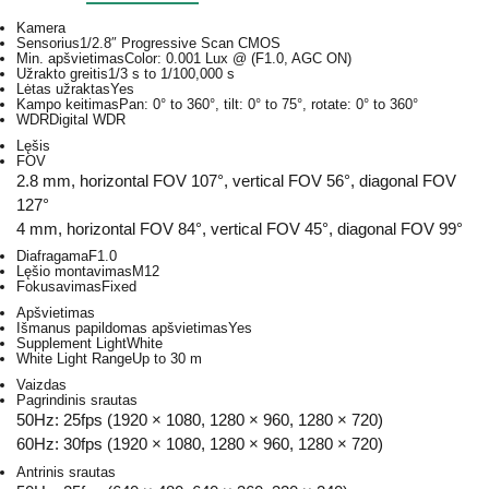
Kamera
Sensorius
1/2.8″ Progressive Scan CMOS
Min. apšvietimas
Color: 0.001 Lux @ (F1.0, AGC ON)
Užrakto greitis
1/3 s to 1/100,000 s
Lėtas užraktas
Yes
Kampo keitimas
Pan: 0° to 360°, tilt: 0° to 75°, rotate: 0° to 360°
WDR
Digital WDR
Lęšis
FOV
2.8 mm, horizontal FOV 107°, vertical FOV 56°, diagonal FOV
127°
4 mm, horizontal FOV 84°, vertical FOV 45°, diagonal FOV 99°
Diafragama
F1.0
Lęšio montavimas
M12
Fokusavimas
Fixed
Apšvietimas
Išmanus papildomas apšvietimas
Yes
Supplement Light
White
White Light Range
Up to 30 m
Vaizdas
Pagrindinis srautas
50Hz: 25fps (1920 × 1080, 1280 × 960, 1280 × 720)
60Hz: 30fps (1920 × 1080, 1280 × 960, 1280 × 720)
Antrinis srautas