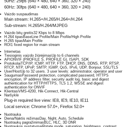
50Hz: 25fps (640 × 480, 640 × 360, 320 × 240)
60Hz: 30fps (640 × 480, 640 × 360, 320 × 240)
Vaizdo suspaudimas
Main stream: H.265+/H.265/H.264+/H.264
Sub-stream: H.265/H.264/MJPEG
Vaizdo bitų greitis
32 Kbps to 8 Mbps
H.264 tipas
BaseLine Profile/Main Profile/High Profile
H.265 tipas
Main Profile
ROI
1 fixed region for main stream
Internetas
Tiesioginis vaizdo žiūrėjimas
Up to 6 channels
API
ONVIF (PROFILE S, PROFILE G), ISAPI, SDK
Protokolai
TCP/IP, ICMP, HTTP, FTP, DHCP, DNS, DDNS, RTP, RTSP,
RTCP, NTP, UPnP, SMTP, IGMP, QoS, IPv6, UDP, Bonjour, SSL/TLS
User/Host
Up to 32 users. 3 user levels: administrator, operator and user
Saugumas
Password protection, complicated password, HTTPS
encryption, IP address filter, security audit log, basic and digest
authentication for HTTP/HTTPS, TLS 1.2, WSSE and digest
authentication for ONVIF
Klientas
iVMS-4200, Hik-Connect, Hik-Central
Naršyklė
Plug-in required live view: IE8, IE9, IE10, IE11
Local service: Chrome 57.0+, Firefox 52.0+
Nuotrauka
Diena/Naktis režimas
Day, Night, Auto, Schedule
Nuotraukų pagražinimas
BLC, HLC, 3D DNR
Nuotraukos nustatymai
Rotate mode, saturation, brightness, contrast,