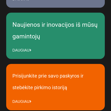
Naujienos ir inovacijos iš mūsų
gamintojų
DAUGIAU
Prisijunkite prie savo paskyros ir
stebėkite pirkimo istoriją
DAUGIAU