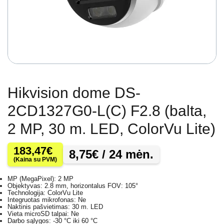
Hikvision dome DS-
2CD1327G0-L(C) F2.8 (balta,
2 MP, 30 m. LED, ColorVu Lite)
183,47
€
8,75
€
/ 24 mėn.
(Kaina su PVM)
MP (MegaPixel): 2 MP
Objektyvas: 2.8 mm, horizontalus FOV: 105°
Technologija: ColorVu Lite
Integruotas mikrofonas: Ne
Naktinis pašvietimas: 30 m. LED
Vieta microSD talpai: Ne
Darbo sąlygos: -30 °C iki 60 °C