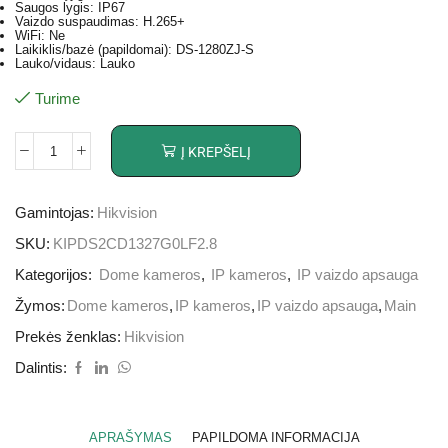
Saugos lygis: IP67
Vaizdo suspaudimas: H.265+
WiFi: Ne
Laikiklis/bazė (papildomai): DS-1280ZJ-S
Lauko/vidaus: Lauko
Turime
Į KREPŠELĮ
Gamintojas:
Hikvision
SKU:
KIPDS2CD1327G0LF2.8
Kategorijos:
Dome kameros
,
IP kameros
,
IP vaizdo apsauga
Žymos:
Dome kameros
,
IP kameros
,
IP vaizdo apsauga
,
Main
Prekės ženklas:
Hikvision
Dalintis:
APRAŠYMAS
PAPILDOMA INFORMACIJA