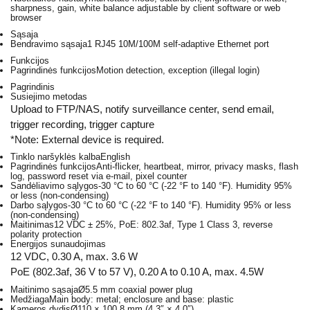
sharpness, gain, white balance adjustable by client software or web
browser
Sąsaja
Bendravimo sąsaja
1 RJ45 10M/100M self-adaptive Ethernet port
Funkcijos
Pagrindinės funkcijos
Motion detection, exception (illegal login)
Pagrindinis
Susiejimo metodas
Upload to FTP/NAS, notify surveillance center, send email,
trigger recording, trigger capture
*Note: External device is required.
Tinklo naršyklės kalba
English
Pagrindinės funkcijos
Anti-flicker, heartbeat, mirror, privacy masks, flash
log, password reset via e-mail, pixel counter
Sandėliavimo sąlygos
-30 °C to 60 °C (-22 °F to 140 °F). Humidity 95%
or less (non-condensing)
Darbo sąlygos
-30 °C to 60 °C (-22 °F to 140 °F). Humidity 95% or less
(non-condensing)
Maitinimas
12 VDC ± 25%, PoE: 802.3af, Type 1 Class 3, reverse
polarity protection
Energijos sunaudojimas
12 VDC, 0.30 A, max. 3.6 W
PoE (802.3af, 36 V to 57 V), 0.20 A to 0.10 A, max. 4.5W
Maitinimo sąsaja
Ø5.5 mm coaxial power plug
Medžiaga
Main body: metal; enclosure and base: plastic
Kameros dydis
Ø110 × 100.8 mm (4.3″ × 4.0″)