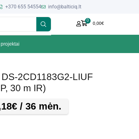
+370 655 54554
info@balticiq.lt
0
0,00
€
projektai
e DS-2CD1183G2-LIUF
MP, 30 m IR)
,18
€
/ 36 mėn.