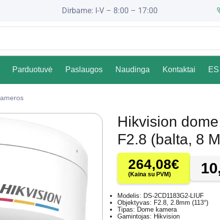
Dirbame: I-V – 8:00 – 17:00
Parduotuvė
Paslaugos
Naudinga
Kontaktai
ES 
ameros
Hikvision dom
F2.8 (balta, 8 
264,08
€
10
(Kaina su PVM)
Modelis: DS-2CD1183G2-LIUF
Objektyvas: F2.8, 2.8mm (113°)
Tipas: Dome kamera
Gamintojas: Hikvision