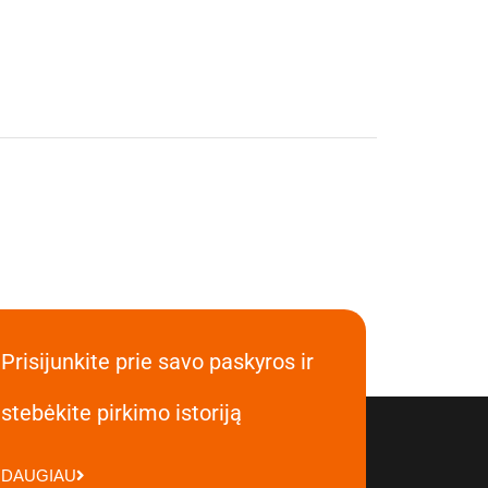
Prisijunkite prie savo paskyros ir
stebėkite pirkimo istoriją
DAUGIAU