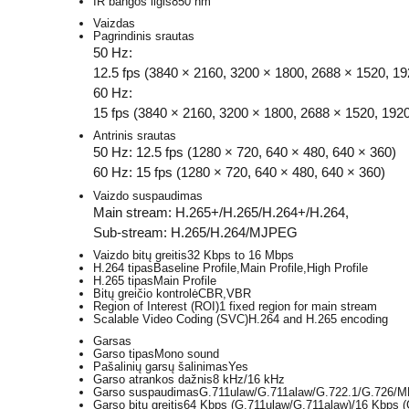
IR bangos ilgis
850 nm
Vaizdas
Pagrindinis srautas
50 Hz:
12.5 fps (3840 × 2160, 3200 × 1800, 2688 × 1520, 19
60 Hz:
15 fps (3840 × 2160, 3200 × 1800, 2688 × 1520, 192
Antrinis srautas
50 Hz: 12.5 fps (1280 × 720, 640 × 480, 640 × 360)
60 Hz: 15 fps (1280 × 720, 640 × 480, 640 × 360)
Vaizdo suspaudimas
Main stream: H.265+/H.265/H.264+/H.264,
Sub-stream: H.265/H.264/MJPEG
Vaizdo bitų greitis
32 Kbps to 16 Mbps
H.264 tipas
Baseline Profile,Main Profile,High Profile
H.265 tipas
Main Profile
Bitų greičio kontrolė
CBR,VBR
Region of Interest (ROI)
1 fixed region for main stream
Scalable Video Coding (SVC)
H.264 and H.265 encoding
Garsas
Garso tipas
Mono sound
Pašalinių garsų šalinimas
Yes
Garso atrankos dažnis
8 kHz/16 kHz
Garso suspaudimas
G.711ulaw/G.711alaw/G.722.1/G.726
Garso bitų greitis
64 Kbps (G.711ulaw/G.711alaw)/16 Kbps (