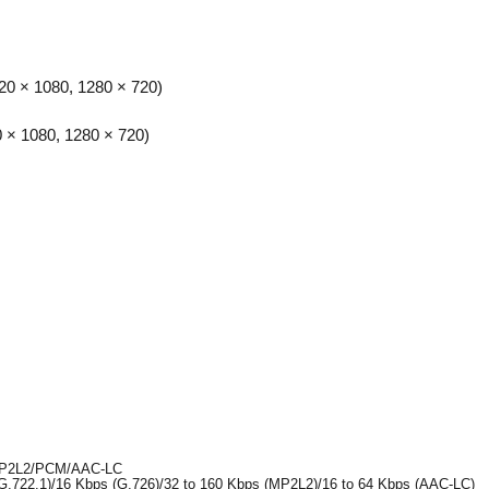
20 × 1080, 1280 × 720)
0 × 1080, 1280 × 720)
/MP2L2/PCM/AAC-LC
G.722.1)/16 Kbps (G.726)/32 to 160 Kbps (MP2L2)/16 to 64 Kbps (AAC-LC)