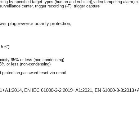
gering by specified target types (human and vehicle)),video tampering alarm,e
veillance center, trigger recording (-F), trigger capture
 plug,reverse polarity protection,
5.6″)
umidity 95% or less (non-condensing)
95% or less (non-condensing)
d protection,password reset via email
+A1:2014, EN IEC 61000-3-2:2019+A1:2021, EN 61000-3-3:2013+