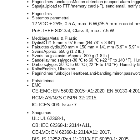
Pagrindinės funckcijos
Motion detection (support alarm trig
Sąsaja
Upload to FTP/memory card (-F), send email, notify sur
Pagrindinis
Sistemos parametrai
12 VDC ± 25%, 0.5 A, max. 6 W,Ø5.5 mm coaxial power
PoE: IEEE 802.3af, Class 3, max. 7.5 W
Medžiaga
Metal & Plastic
Dydis
Ø121.5 mm × 97.6 mm (Ø4.78″ × 3.84″)
Pakuotės dydis
150 mm × 150 mm × 141 mm (5.9″ × 5.9″ × 
Svoris
Approx. 550 g (1.2 lb.)
Svoris su įpakavimu
Approx. 800 g (1.8 lb.)
Sandėliavimo sąlygos
-30 °C to 60 °C (-22 °F to 140 °F). H
Darbo sąlygos
-30 °C to 60 °C (-22 °F to 140 °F). Humidity 
Kalba
English, Ukrainian
Pagrindinės funkcijos
Heartbeat,anti-banding,mirror,passwor
Patvirtinimai
EMC
CE-EMC: EN 55032:2015+A1:2020, EN 50130-4:2011
RCM: AS/NZS CISPR 32: 2015,
IC: ICES-003: Issue 7
Saugumas
UL: UL 62368-1,
CB: IEC 62368-1: 2014+A11,
CE-LVD: EN 62368-1: 2014/A11: 2017,
BIS: IS 13252 (Part 1): 2010/IEC 60950-1: 2005