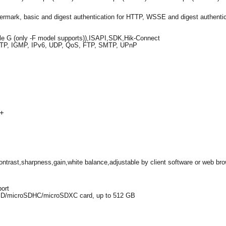
rmark, basic and digest authentication for HTTP, WSSE and digest authenticat
file G (only -F model supports)),ISAPI,SDK,Hik-Connect
TP, IGMP, IPv6, UDP, QoS, FTP, SMTP, UPnP
9+
ontrast,sharpness,gain,white balance,adjustable by client software or web br
ort
croSD/microSDHC/microSDXC card, up to 512 GB