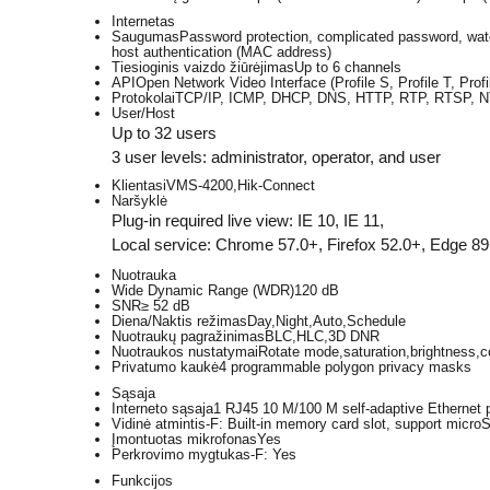
Internetas
Saugumas
Password protection, complicated password, wate
host authentication (MAC address)
Tiesioginis vaizdo žiūrėjimas
Up to 6 channels
API
Open Network Video Interface (Profile S, Profile T, Pro
Protokolai
TCP/IP, ICMP, DHCP, DNS, HTTP, RTP, RTSP, N
User/Host
Up to 32 users
3 user levels: administrator, operator, and user
Klientas
iVMS-4200,Hik-Connect
Naršyklė
Plug-in required live view: IE 10, IE 11,
Local service: Chrome 57.0+, Firefox 52.0+, Edge 8
Nuotrauka
Wide Dynamic Range (WDR)
120 dB
SNR
≥ 52 dB
Diena/Naktis režimas
Day,Night,Auto,Schedule
Nuotraukų pagražinimas
BLC,HLC,3D DNR
Nuotraukos nustatymai
Rotate mode,saturation,brightness,c
Privatumo kaukė
4 programmable polygon privacy masks
Sąsaja
Interneto sąsaja
1 RJ45 10 M/100 M self-adaptive Ethernet p
Vidinė atmintis
-F: Built-in memory card slot, support mi
Įmontuotas mikrofonas
Yes
Perkrovimo mygtukas
-F: Yes
Funkcijos