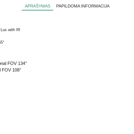
APRAŠYMAS
PAPILDOMA INFORMACIJA
Lux with IR
55°
gonal FOV 134°
al FOV 108°