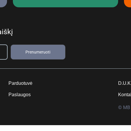
iškį
Prenumeruoti
Parduotuvė
D.U.K
Paslaugos
Konta
© MB 