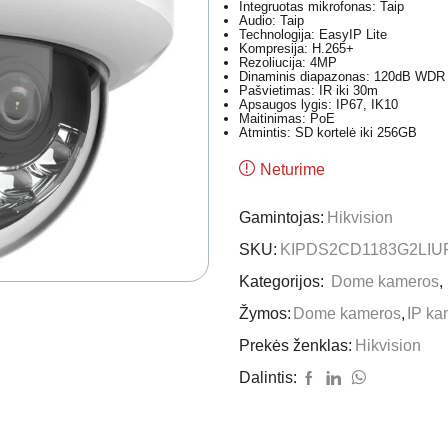
Integruotas mikrofonas: Taip
Audio: Taip
Technologija: EasyIP Lite
Kompresija: H.265+
Rezoliucija: 4MP
Dinaminis diapazonas: 120dB WDR
Pašvietimas: IR iki 30m
Apsaugos lygis: IP67, IK10
Maitinimas: PoE
Atmintis: SD kortelė iki 256GB
Neturime
Gamintojas:
Hikvision
SKU:
KIPDS2CD1183G2LIU
Kategorijos:
Dome kameros
,
Žymos:
Dome kameros
,
IP ka
Prekės ženklas:
Hikvision
Dalintis: