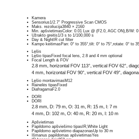
Kamera
Sensorius
1/2.7″ Progressive Scan CMOS
Maks. rezoliucija
3840 × 2160
Min. apšvietimas
Color: 0.01 Lux @ (F2.0, AGC ON),B/W: 0 
Užrakto greitis
1/3 s to 1/100,000 s
Day & Night
IR cut filter
Kampo keitimas
Pan: 0° to 355°,tilt: 0° to 75°,rotate: 0° to 3
Lęšis
Lęšio tipas
Fixed focal lens, 2.8 and 4 mm optional
Focal Length & FOV
2.8 mm, horizontal FOV 113°, vertical FOV 62°, dia
4 mm, horizontal FOV 90°, vertical FOV 49°, diagon
Lęšio montavimas
M12
Rainelės tipas
Fixed
Diafragama
F2.0
DORI
DORI
2.8 mm, D: 79 m, O: 31 m, R: 15 m, I: 7 m
4 mm, D: 102 m, O: 40 m, R: 20 m, I: 10 m
Apšvietimas
Papildomo apšviešimo tipas
IR,White Light
Papildomo apšvietimo diapazonas
Up to 30 m
Išmanus papildomas apšvietimas
Yes