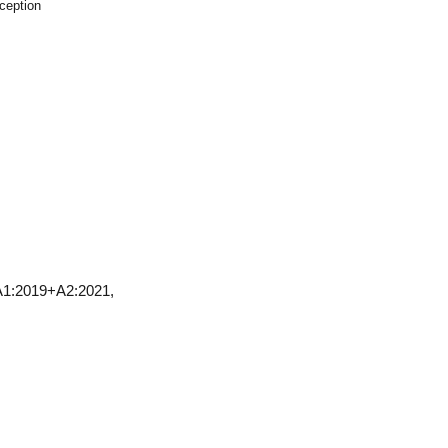
xception
A1:2019+A2:2021,