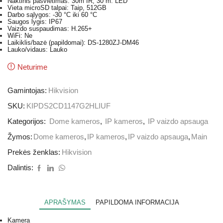
Naktinis pašvietimas: 30m IR, 30 m. LED
Vieta microSD talpai: Taip, 512GB
Darbo sąlygos: -30 °C iki 60 °C
Saugos lygis: IP67
Vaizdo suspaudimas: H.265+
WiFi: Ne
Laikiklis/bazė (papildomai): DS-1280ZJ-DM46
Lauko/vidaus: Lauko
Neturime
Gamintojas:
Hikvision
SKU:
KIPDS2CD1147G2HLIUF
Kategorijos:
Dome kameros
,
IP kameros
,
IP vaizdo apsauga
Žymos:
Dome kameros
,
IP kameros
,
IP vaizdo apsauga
,
Main
Prekės ženklas:
Hikvision
Dalintis:
APRAŠYMAS
PAPILDOMA INFORMACIJA
Kamera