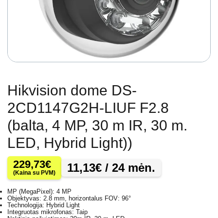
Hikvision dome DS-
2CD1147G2H-LIUF F2.8
(balta, 4 MP, 30 m IR, 30 m.
LED, Hybrid Light))
229,73
€
11,13
€
/ 24 mėn.
(Kaina su PVM)
MP (MegaPixel): 4 MP
Objektyvas: 2.8 mm, horizontalus FOV: 96°
Technologija: Hybrid Light
Integruotas mikrofonas: Taip