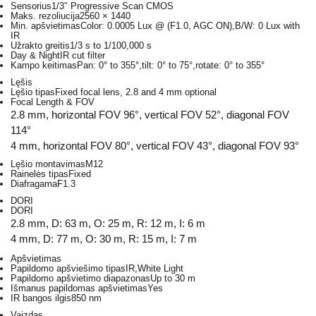
Sensorius
1/3″ Progressive Scan CMOS
Maks. rezoliucija
2560 × 1440
Min. apšvietimas
Color: 0.0005 Lux @ (F1.0, AGC ON),B/W: 0 Lux with
IR
Užrakto greitis
1/3 s to 1/100,000 s
Day & Night
IR cut filter
Kampo keitimas
Pan: 0° to 355°,tilt: 0° to 75°,rotate: 0° to 355°
Lęšis
Lęšio tipas
Fixed focal lens, 2.8 and 4 mm optional
Focal Length & FOV
2.8 mm, horizontal FOV 96°, vertical FOV 52°, diagonal FOV
114°
4 mm, horizontal FOV 80°, vertical FOV 43°, diagonal FOV 93°
Lęšio montavimas
M12
Rainelės tipas
Fixed
Diafragama
F1.3
DORI
DORI
2.8 mm, D: 63 m, O: 25 m, R: 12 m, I: 6 m
4 mm, D: 77 m, O: 30 m, R: 15 m, I: 7 m
Apšvietimas
Papildomo apšviešimo tipas
IR,White Light
Papildomo apšvietimo diapazonas
Up to 30 m
Išmanus papildomas apšvietimas
Yes
IR bangos ilgis
850 nm
Vaizdas