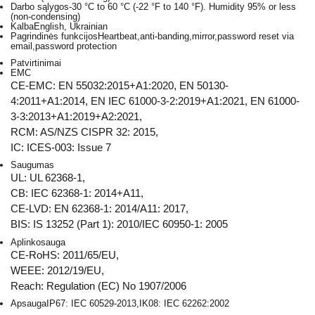
Darbo sąlygos
-30 °C to 60 °C (-22 °F to 140 °F). Humidity 95% or less
(non-condensing)
Kalba
English, Ukrainian
Pagrindinės funkcijos
Heartbeat,anti-banding,mirror,password reset via
email,password protection
Patvirtinimai
EMC
CE-EMC: EN 55032:2015+A1:2020, EN 50130-
4:2011+A1:2014, EN IEC 61000-3-2:2019+A1:2021, EN 61000-
3-3:2013+A1:2019+A2:2021,
RCM: AS/NZS CISPR 32: 2015,
IC: ICES-003: Issue 7
Saugumas
UL: UL 62368-1,
CB: IEC 62368-1: 2014+A11,
CE-LVD: EN 62368-1: 2014/A11: 2017,
BIS: IS 13252 (Part 1): 2010/IEC 60950-1: 2005
Aplinkosauga
CE-RoHS: 2011/65/EU,
WEEE: 2012/19/EU,
Reach: Regulation (EC) No 1907/2006
Apsauga
IP67: IEC 60529-2013,IK08: IEC 62262:2002