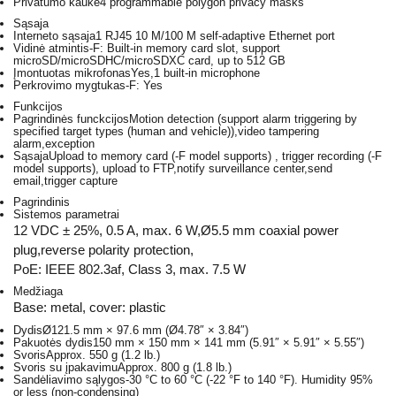
Privatumo kaukė
4 programmable polygon privacy masks
Sąsaja
Interneto sąsaja
1 RJ45 10 M/100 M self-adaptive Ethernet port
Vidinė atmintis
-F: Built-in memory card slot, support
microSD/microSDHC/microSDXC card, up to 512 GB
Įmontuotas mikrofonas
Yes,1 built-in microphone
Perkrovimo mygtukas
-F: Yes
Funkcijos
Pagrindinės funckcijos
Motion detection (support alarm triggering by
specified target types (human and vehicle)),video tampering
alarm,exception
Sąsaja
Upload to memory card (-F model supports) , trigger recording (-F
model supports), upload to FTP,notify surveillance center,send
email,trigger capture
Pagrindinis
Sistemos parametrai
12 VDC ± 25%, 0.5 A, max. 6 W,Ø5.5 mm coaxial power
plug,reverse polarity protection,
PoE: IEEE 802.3af, Class 3, max. 7.5 W
Medžiaga
Base: metal, cover: plastic
Dydis
Ø121.5 mm × 97.6 mm (Ø4.78″ × 3.84″)
Pakuotės dydis
150 mm × 150 mm × 141 mm (5.91″ × 5.91″ × 5.55″)
Svoris
Approx. 550 g (1.2 lb.)
Svoris su įpakavimu
Approx. 800 g (1.8 lb.)
Sandėliavimo sąlygos
-30 °C to 60 °C (-22 °F to 140 °F). Humidity 95%
or less (non-condensing)