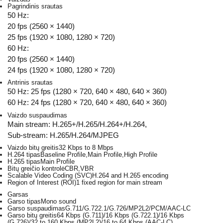
Pagrindinis srautas
50 Hz:
20 fps (2560 × 1440)
25 fps (1920 × 1080, 1280 × 720)
60 Hz:
20 fps (2560 × 1440)
24 fps (1920 × 1080, 1280 × 720)
Antrinis srautas
50 Hz: 25 fps (1280 × 720, 640 × 480, 640 × 360)
60 Hz: 24 fps (1280 × 720, 640 × 480, 640 × 360)
Vaizdo suspaudimas
Main stream: H.265+/H.265/H.264+/H.264,
Sub-stream: H.265/H.264/MJPEG
Vaizdo bitų greitis
32 Kbps to 8 Mbps
H.264 tipas
Baseline Profile,Main Profile,High Profile
H.265 tipas
Main Profile
Bitų greičio kontrolė
CBR,VBR
Scalable Video Coding (SVC)
H.264 and H.265 encoding
Region of Interest (ROI)
1 fixed region for main stream
Garsas
Garso tipas
Mono sound
Garso suspaudimas
G.711/G.722.1/G.726/MP2L2/PCM/AAC-LC
Garso bitų greitis
64 Kbps (G.711)/16 Kbps (G.722.1)/16 Kbps
(G.726)/32 to 160 Kbps (MP2L2)/16 to 64 Kbps (AAC-LC)