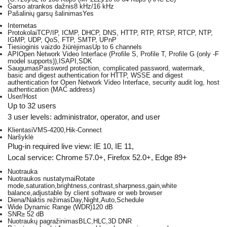
Garso atrankos dažnis
8 kHz/16 kHz
Pašalinių garsų šalinimas
Yes
Internetas
Protokolai
TCP/IP, ICMP, DHCP, DNS, HTTP, RTP, RTSP, RTCP, NTP,
IGMP, UDP, QoS, FTP, SMTP, UPnP
Tiesioginis vaizdo žiūrėjimas
Up to 6 channels
API
Open Network Video Interface (Profile S, Profile T, Profile G (only -F
model supports)),ISAPI,SDK
Saugumas
Password protection, complicated password, watermark,
basic and digest authentication for HTTP, WSSE and digest
authentication for Open Network Video Interface, security audit log, host
authentication (MAC address)
User/Host
Up to 32 users
3 user levels: administrator, operator, and user
Klientas
iVMS-4200,Hik-Connect
Naršyklė
Plug-in required live view: IE 10, IE 11,
Local service: Chrome 57.0+, Firefox 52.0+, Edge 89+
Nuotrauka
Nuotraukos nustatymai
Rotate
mode,saturation,brightness,contrast,sharpness,gain,white
balance,adjustable by client software or web browser
Diena/Naktis režimas
Day,Night,Auto,Schedule
Wide Dynamic Range (WDR)
120 dB
SNR
≥ 52 dB
Nuotraukų pagražinimas
BLC,HLC,3D DNR