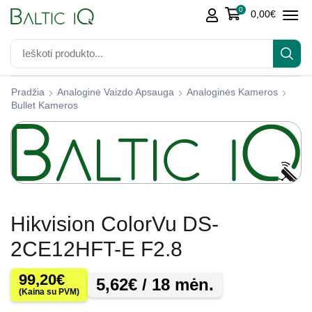
0
0,00
€
Pradžia
Analoginė Vaizdo Apsauga
Analoginės Kameros
Bullet Kameros
Hikvision ColorVu DS-
2CE12HFT-E F2.8
99,20
€
5,62
€
/ 18 mėn.
(Kaina su PVM)