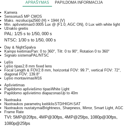
APRAŠYMAS
PAPILDOMA INFORMACIJA
Kamera
Sensorius
5 MP CMOS
Maks. rezoliucija
2560 (H) × 1944 (V)
Min. apšvietimas
0.0005 Lux @ (F1.0, AGC ON), 0 Lux with white light
Užrakto greitis
PAL: 1/25 s to 1/50, 000 s
NTSC: 1/30 s to 1/50, 000 s
Day & Night
Spalva
Kampo keitimas
Pan: 0 to 360°, Tilt: 0 to 90°, Rotation 0 to 360°
Signalo sistema
PAL/NTSC
Lęšis
Lęšio tipas
2.8 mm fixed lens
Focal Length & FOV
2.8 mm, horizontal FOV: 99.7°, vertical FOV: 72°,
diagonal FOV: 139.8°
Lęšio montavimas
M16
Apšvietimas
Papildomo apšviešimo tipas
White Light
Papildomo apšvietimo diapazonas
Up to 40m
Nuotrauka
Nuotraukos parametrų keitiklis
STD/HIGH-SAT
Nuotraukos nustatymai
Brightness, Sharpness, Mirror, Smart Light, AGC
Frame Rate
TVI: 5MP@20fps, 4MP@30fps, 4MP@25fps, 1080p@30fps,
1080p@25fps