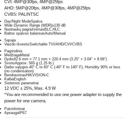
CVI: 4MP@30fps, 4MP@25fps
AHD: 5MP@20fps, 4MP@30fps, 4MP@25fps
CVBS: PAL/NTSC
Day/Night Mode
Spalva
Wide Dynamic Range (WDR)
≥130 dB
Nuotraukų pagražinimas
BLC,HLC
Baltos spalvos balansas
Auto/Manual
Sąsaja
Vaizdo išvestis
Switchable TVI/AHD/CVI/CVBS
Pagrindinis
Medžiaga
Metal
Dydis
82.6 mm × 77.1 mm × 220.4 mm (3.25″ × 3.04″ × 8.68″)
Svoris
Approx. 565 g (1.25 lb.)
Darbo sąlygos
-40° C to 60° C (-40° F to 140° F), Humidity 90% or less
(no condensation)
Bendravimas
HIKVISION-C
Kalba
English
Sistemos parametrai
12 VDC ± 25%, Max. 4.9 W
*You are recommended to use one power adapter to supply the
power for one camera.
Patvirtinimai
Apsauga
IP67