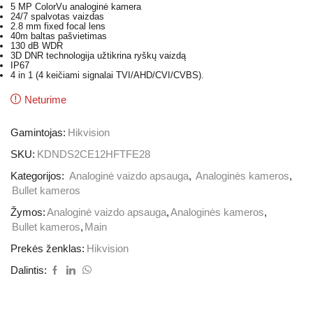
5 MP ColorVu analoginė kamera
24/7 spalvotas vaizdas
2.8 mm fixed focal lens
40m baltas pašvietimas
130 dB WDR
3D DNR technologija užtikrina ryškų vaizdą
IP67
4 in 1 (4 keičiami signalai TVI/AHD/CVI/CVBS).
Neturime
Gamintojas:
Hikvision
SKU:
KDNDS2CE12HFTFE28
Kategorijos:
Analoginė vaizdo apsauga
,
Analoginės kameros
,
Bullet kameros
Žymos:
Analoginė vaizdo apsauga
,
Analoginės kameros
,
Bullet kameros
,
Main
Prekės ženklas:
Hikvision
Dalintis: