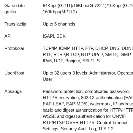
Garso bitų
64Kbps(G.711)/16Kbps(G.722.1)/16Kbps(G.72
greitis
160Kbps(MP2L2)
Transliacija
Up to 6 channels
API
ISAPI, SDK
Protokolai
TCP/IP, ICMP, HTTP, FTP, DHCP, DNS, DDN
RTP, RTSP,R TCP, NTP, UPnP, SMTP, IGMP,
IPv6, UDP, Bonjour, SSL/TLS
User/Host
Up to 32 users 3 levels: Administrator, Operat
User
Apsauga
Password protection, complicated password,
HTTPS encryption, 802.1X authentication (EA
EAP-LEAP, EAP-MD5), watermark, IP address f
basic and digest authentication for HTTP/HTT
WSSE and digest authentication for ONVIF,
RTP/RTSP OVER HTTPS, Control Timeout
Settings, Security Audit Log, TLS 1.2