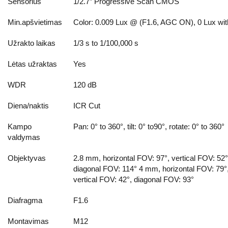
Sensorius
1/2.7″ Progressive Scan CMOS
Min.apšvietimas
Color: 0.009 Lux @ (F1.6, AGC ON), 0 Lux wit
Užrakto laikas
1/3 s to 1/100,000 s
Lėtas užraktas
Yes
WDR
120 dB
Diena/naktis
ICR Cut
Kampo
Pan: 0° to 360°, tilt: 0° to90°, rotate: 0° to 360°
valdymas
Objektyvas
2.8 mm, horizontal FOV: 97°, vertical FOV: 52°
diagonal FOV: 114° 4 mm, horizontal FOV: 79°
vertical FOV: 42°, diagonal FOV: 93°
Diafragma
F1.6
Montavimas
M12