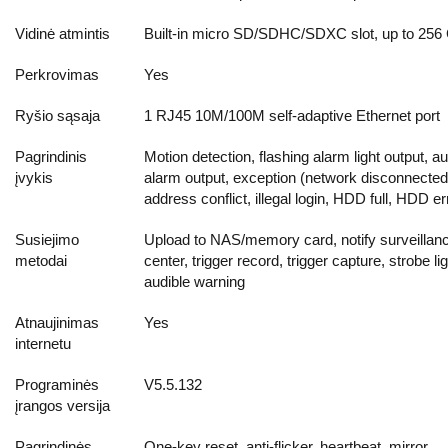
Vidinė atmintis
Built-in micro SD/SDHC/SDXC slot, up to 256
Perkrovimas
Yes
Ryšio sąsaja
1 RJ45 10M/100M self-adaptive Ethernet port
Pagrindinis
Motion detection, flashing alarm light output, au
įvykis
alarm output, exception (network disconnected
address conflict, illegal login, HDD full, HDD er
Susiejimo
Upload to NAS/memory card, notify surveillan
metodai
center, trigger record, trigger capture, strobe lig
audible warning
Atnaujinimas
Yes
internetu
Programinės
V5.5.132
įrangos versija
Pagrindinės
One-key reset, anti-flicker, heartbeat, mirror,