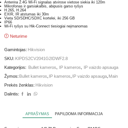
Antenna 2.4G Wi-Fi signalas atvirose vietose siekia iki 120m
Mikrofonas ir garsiakalbis, abipusis garso ryšys
H.265, H.264
EXIR, IR atstumas iki 30m
Vieta SD/SDHC/SDXC kortelei, iki 256 GB
IP66
Wi-Fi ryšys su Hik-Connect tiesiogiai neįmanomas
Neturime
Gamintojas:
Hikvision
SKU:
KIPDS2CV2041G2IDWF2.8
Kategorijos:
Bullet kameros
,
IP kameros
,
IP vaizdo apsauga
Žymos:
Bullet kameros
,
IP kameros
,
IP vaizdo apsauga
,
Main
Prekės ženklas:
Hikvision
Dalintis:
APRAŠYMAS
PAPILDOMA INFORMACIJA