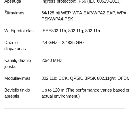
Apsauga
Ingress protection: IP66 (IEC 60529-2013)
Šifravimas
64/128-bit WEP, WPA-EAP/WPA2-EAP, WPA-
PSK/WPA4-PSK
Wi-Fiprotokolas
IEEE802.11b, 802.11g, 802.11n
Dažnio
2.4 GHz – 2.4835 GHz
diapazonas
Kanalų dažnio
20/40 MHz
juosta
Moduliavimas
802.11b: CCK, QPSK, BPSK 802.11g/n: OFD
Bevielio tinklo
Up to 120 m (The performance varies based o
aprėptis
actual environment.)