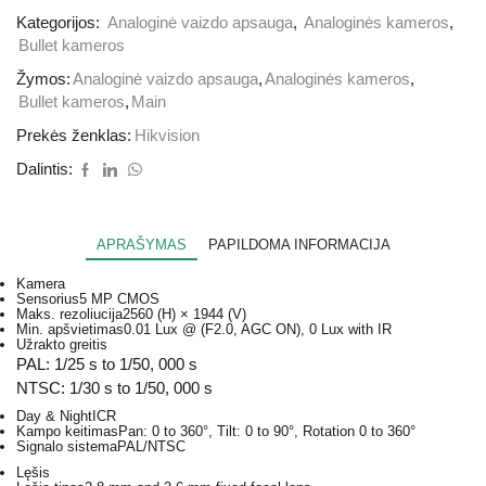
Kategorijos:
Analoginė vaizdo apsauga
,
Analoginės kameros
,
Bullet kameros
Žymos:
Analoginė vaizdo apsauga
,
Analoginės kameros
,
Bullet kameros
,
Main
Prekės ženklas:
Hikvision
Dalintis:
APRAŠYMAS
PAPILDOMA INFORMACIJA
Kamera
Sensorius
5 MP CMOS
Maks. rezoliucija
2560 (H) × 1944 (V)
Min. apšvietimas
0.01 Lux @ (F2.0, AGC ON), 0 Lux with IR
Užrakto greitis
PAL: 1/25 s to 1/50, 000 s
NTSC: 1/30 s to 1/50, 000 s
Day & Night
ICR
Kampo keitimas
Pan: 0 to 360°, Tilt: 0 to 90°, Rotation 0 to 360°
Signalo sistema
PAL/NTSC
Lęšis