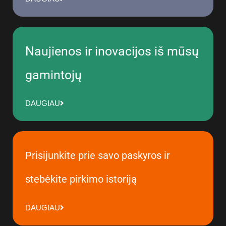
Naujienos ir inovacijos iš mūsų
gamintojų
DAUGIAU
Prisijunkite prie savo paskyros ir
stebėkite pirkimo istoriją
DAUGIAU