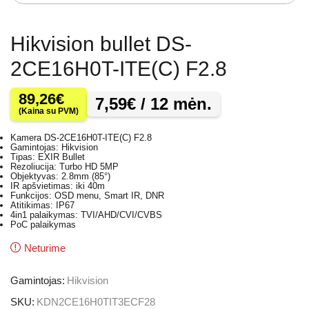
Hikvision bullet DS-
2CE16H0T-ITE(C) F2.8
89,26
€
7,59
€
/ 12 mėn.
(Kaina su PVM)
Kamera DS-2CE16H0T-ITE(C) F2.8
Gamintojas: Hikvision
Tipas: EXIR Bullet
Rezoliucija: Turbo HD 5MP
Objektyvas: 2.8mm (85°)
IR apšvietimas: iki 40m
Funkcijos: OSD menu, Smart IR, DNR
Atitikimas: IP67
4in1 palaikymas: TVI/AHD/CVI/CVBS
PoC palaikymas
Neturime
Gamintojas:
Hikvision
SKU:
KDN2CE16H0TIT3ECF28