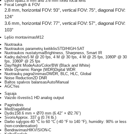
Lęšio tipas
2.8 mm and 3.6 mm fixed focal lens
Focal Length & FOV
2.8 mm, horizontal FOV: 93°, vertical FOV: 75°, diagonal FOV:
124°
3.6 mm, horizontal FOV: 77°, vertical FOV: 57°, diagonal FOV:
103°
Lęšio montavimas
M12
Nuotrauka
Nuotraukos parametrų keitiklis
STD/HIGH-SAT
Nuotraukos nustatymai
Brightness, Sharpness, Smart IR
Kadrų dažnis
5 M @ 20 fps, 4 M @ 30 fps, 4 M @ 25 fps, 1080P @ 30
fps, 1080P @ 25 fps
Day/Night Mode
Auto/Color/BW (Black and White)
Wide Dynamic Range (WDR)
Digital WDR
Nuotraukų pagražinimas
DWDR, BLC, HLC, Global
Noise Reduction
2D DNR
Baltos spalvos balansas
Auto/Manual
AGC
Yes
Sąsaja
Vaizdo išvestis
1 HD analog output
Pagrindinis
Medžiaga
Metal
Dydis
158.6 mm × Ø70 mm (6.42″ × Ø2.76″)
Svoris
Approx. 337 g (0.74 lb.)
Darbo sąlygos
-40 °C to 60 °C (-40 °F to 140 °F), humidity: 90% or less
(non-condensation)
Bendravimas
HIKVISION-C