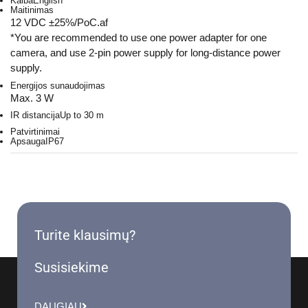
Kalba
English
Maitinimas
12 VDC ±25%/PoC.af
*You are recommended to use one power adapter for one
camera, and use 2-pin power supply for long-distance power
supply.
Energijos sunaudojimas
Max. 3 W
IR distancija
Up to 30 m
Patvirtinimai
Apsauga
IP67
Turite klausimų?
Susisiekime
DAUGIAU