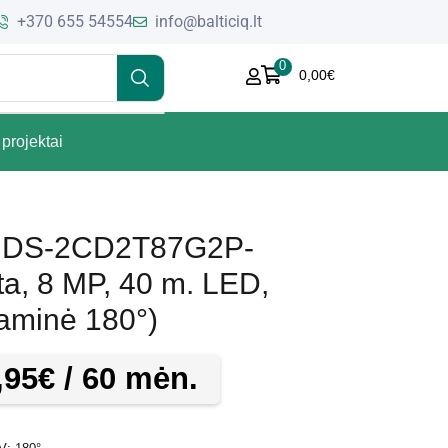
+370 655 54554
info@balticiq.lt
0
0,00
€
projektai
let DS-2CD2T87G2P-
ta, 8 MP, 40 m. LED,
aminė 180°)
,95
€
/ 60 mėn.