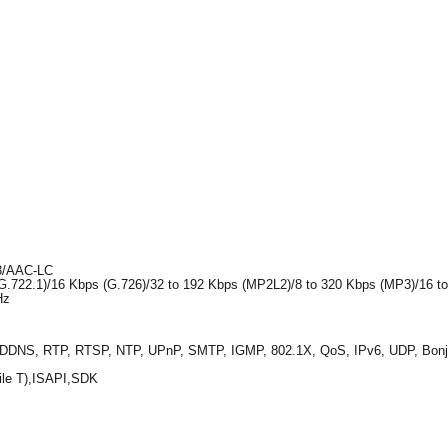
3/AAC-LC
G.722.1)/16 Kbps (G.726)/32 to 192 Kbps (MP2L2)/8 to 320 Kbps (MP3)/16 t
Hz
DDNS, RTP, RTSP, NTP, UPnP, SMTP, IGMP, 802.1X, QoS, IPv6, UDP, Bon
file T),ISAPI,SDK