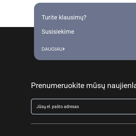
Turite klausimų?
Susisiekime
DAUGIAU
Prenumeruokite mūsų naujienla