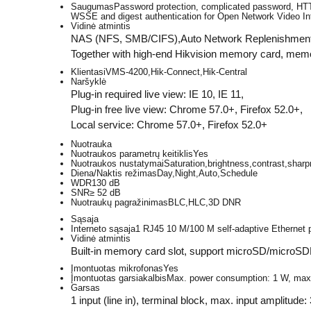
Saugumas
Password protection, complicated password, HTT
WSSE and digest authentication for Open Network Video Int
Vidinė atmintis
NAS (NFS, SMB/CIFS),Auto Network Replenishmen
Together with high-end Hikvision memory card, memor
Klientas
iVMS-4200,Hik-Connect,Hik-Central
Naršyklė
Plug-in required live view: IE 10, IE 11,
Plug-in free live view: Chrome 57.0+, Firefox 52.0+,
Local service: Chrome 57.0+, Firefox 52.0+
Nuotrauka
Nuotraukos parametrų keitiklis
Yes
Nuotraukos nustatymai
Saturation,brightness,contrast,sharp
Diena/Naktis režimas
Day,Night,Auto,Schedule
WDR
130 dB
SNR
≥ 52 dB
Nuotraukų pagražinimas
BLC,HLC,3D DNR
Sąsaja
Interneto sąsaja
1 RJ45 10 M/100 M self-adaptive Ethernet p
Vidinė atmintis
Built-in memory card slot, support microSD/micro
Įmontuotas mikrofonas
Yes
Įmontuotas garsiakalbis
Max. power consumption: 1 W, max.
Garsas
1 input (line in), terminal block, max. input amplitude