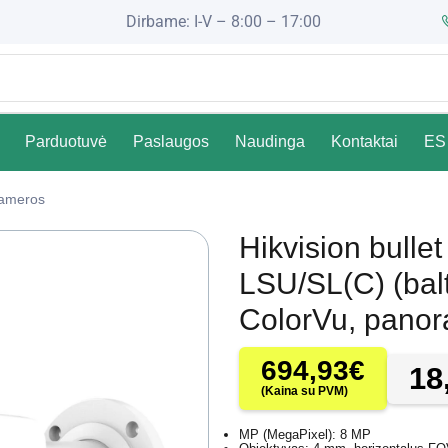
Dirbame: I-V – 8:00 – 17:00
Parduotuvė
Paslaugos
Naudinga
Kontaktai
ES 
Kameros
Hikvision bul
LSU/SL(C) (bal
ColorVu, panor
694,93
€
18
(Kaina su PVM)
MP (MegaPixel): 8 MP