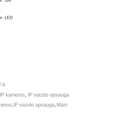
V: 180°
 m. LED
F4
IP kameros
,
IP vaizdo apsauga
meros
,
IP vaizdo apsauga
,
Main