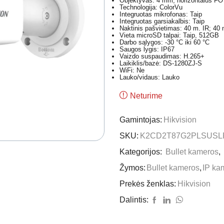
Objektyvas: 4 mm, horizontalus FO
Technologija: ColorVu
Integruotas mikrofonas: Taip
Integruotas garsiakalbis: Taip
Naktinis pašvietimas: 40 m. IR; 40
Vieta microSD talpai: Taip, 512GB
Darbo sąlygos: -30 °C iki 60 °C
Saugos lygis: IP67
Vaizdo suspaudimas: H.265+
Laikiklis/bazė: DS-1280ZJ-S
WiFi: Ne
Lauko/vidaus: Lauko
Neturime
Gamintojas:
Hikvision
SKU:
K2CD2T87G2PLSUSL
Kategorijos:
Bullet kameros
,
Žymos:
Bullet kameros
,
IP ka
Prekės ženklas:
Hikvision
Dalintis: