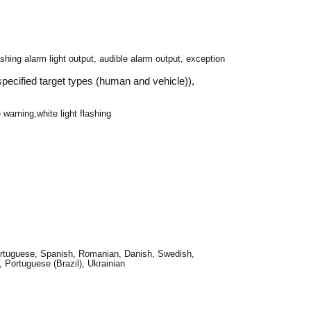
m
shing alarm light output, audible alarm output, exception
 specified target types (human and vehicle)),
warning,white light flashing
Portuguese, Spanish, Romanian, Danish, Swedish,
 Portuguese (Brazil), Ukrainian