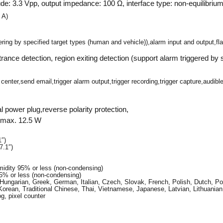
tude: 3.3 Vpp, output impedance: 100 Ω, interface type: non-equilibriu
 A)
ering by specified target types (human and vehicle)),alarm input and output,fla
ntrance detection, region exiting detection (support alarm triggered by
ter,send email,trigger alarm output,trigger recording,trigger capture,audible 
power plug,reverse polarity protection,
, max. 12.5 W
″)
7.1″)
umidity 95% or less (non-condensing)
95% or less (non-condensing)
 Hungarian, Greek, German, Italian, Czech, Slovak, French, Polish, Dutch, 
Korean, Traditional Chinese, Thai, Vietnamese, Japanese, Latvian, Lithuanian,
og, pixel counter