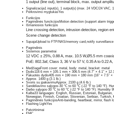
1 output (line out), terminal block, max. output ampli
Signalizacija
1 input(s), 1 output(s) (max. 24 VDC/24 VAC, 1
Perkrovimo mygtukas
Yes
Funkcijos
Pagrindinės funckcijos
Motion detection (support alarm trigg
Išmaniosios funkcijos
Line crossing detection, intrusion detection, region e
Scene change detection
Sąsaja
Upload to FTP/NAS/memory card,notify surveillance cen
Pagrindinis
Sistemos parametrai
12 VDC ± 25%, 0.88 A, max. 10.5 W,Ø5.5 mm coaxial 
PoE: 802.3af, Class 3, 36 V to 57 V, 0.35 A to 0.22 A
Medžiaga
Front cover: metal, body: metal, bracket: metal
Dydis
118.6 mm × 105.1 mm × 306.5 mm (4.7″ × 4.1″ × 12.1
Pakuotės dydis
405 mm × 190 mm × 180 mm (16″ × 7.5″ × 
Approx. 1400 g (3.1 lb.)
Svoris su įpakavimu
Approx. 2100 g (4.6 lb.)
Sandėliavimo sąlygos
-30 °C to 60 °C (-22 °F to 140 °F). H
Darbo sąlygos
-30 °C to 60 °C (-22 °F to 140 °F). Humidity 
Kalba
33 languages: English, Russian, Estonian, Bulgarian,
Norwegian, Finnish, Croatian, Slovenian, Serbian, Turkish, 
Pagrindinės funkcijos
Anti-banding, heartbeat, mirror, flash l
Flashing Light
Yes
Patvirtinimai
EMC