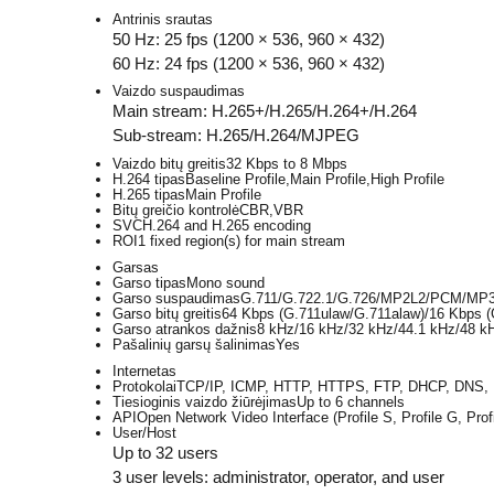
Antrinis srautas
50 Hz: 25 fps (1200 × 536, 960 × 432)
60 Hz: 24 fps (1200 × 536, 960 × 432)
Vaizdo suspaudimas
Main stream: H.265+/H.265/H.264+/H.264
Sub-stream: H.265/H.264/MJPEG
Vaizdo bitų greitis
32 Kbps to 8 Mbps
H.264 tipas
Baseline Profile,Main Profile,High Profile
H.265 tipas
Main Profile
Bitų greičio kontrolė
CBR,VBR
SVC
H.264 and H.265 encoding
ROI
1 fixed region(s) for main stream
Garsas
Garso tipas
Mono sound
Garso suspaudimas
G.711/G.722.1/G.726/MP2L2/PCM/MP
Garso bitų greitis
64 Kbps (G.711ulaw/G.711alaw)/16 Kbps (
Garso atrankos dažnis
8 kHz/16 kHz/32 kHz/44.1 kHz/48 k
Pašalinių garsų šalinimas
Yes
Internetas
Protokolai
TCP/IP, ICMP, HTTP, HTTPS, FTP, DHCP, DNS, 
Tiesioginis vaizdo žiūrėjimas
Up to 6 channels
API
Open Network Video Interface (Profile S, Profile G, Pro
User/Host
Up to 32 users
3 user levels: administrator, operator, and user