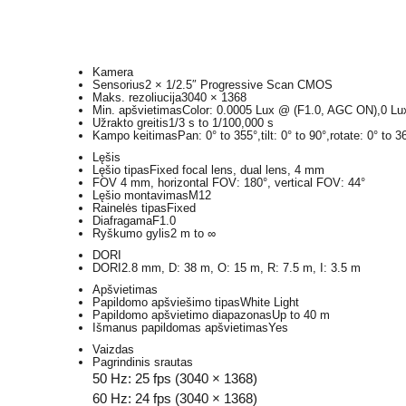
Kamera
Sensorius
2 × 1/2.5″ Progressive Scan CMOS
Maks. rezoliucija
3040 × 1368
Min. apšvietimas
Color: 0.0005 Lux @ (F1.0, AGC ON),0 Lux 
Užrakto greitis
1/3 s to 1/100,000 s
Kampo keitimas
Pan: 0° to 355°,tilt: 0° to 90°,rotate: 0° to 3
Lęšis
Lęšio tipas
Fixed focal lens, dual lens, 4 mm
FOV 4
mm, horizontal FOV: 180°, vertical FOV: 44°
Lęšio montavimas
M12
Rainelės tipas
Fixed
Diafragama
F1.0
Ryškumo gylis
2 m to ∞
DORI
DORI
2.8 mm, D: 38 m, O: 15 m, R: 7.5 m, I: 3.5 m
Apšvietimas
Papildomo apšviešimo tipas
White Light
Papildomo apšvietimo diapazonas
Up to 40 m
Išmanus papildomas apšvietimas
Yes
Vaizdas
Pagrindinis srautas
50 Hz: 25 fps (3040 × 1368)
60 Hz: 24 fps (3040 × 1368)