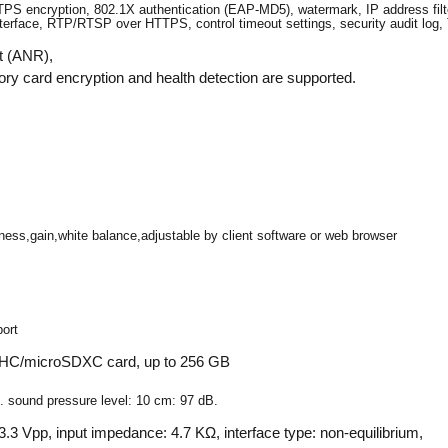
PS encryption, 802.1X authentication (EAP-MD5), watermark, IP address filt
erface, RTP/RTSP over HTTPS, control timeout settings, security audit log,
t (ANR),
y card encryption and health detection are supported.
ness,gain,white balance,adjustable by client software or web browser
ort
SDHC/microSDXC card, up to 256 GB
 sound pressure level: 10 cm: 97 dB.
: 3.3 Vpp, input impedance: 4.7 KΩ, interface type: non-equilibrium,