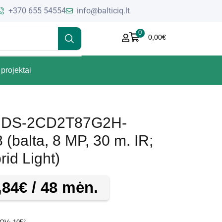
+370 655 54554
info@balticiq.lt
0
0,00
€
projektai
let DS-2CD2T87G2H-
(balta, 8 MP, 30 m. IR;
id Light)
,84
€
/ 48 mėn.