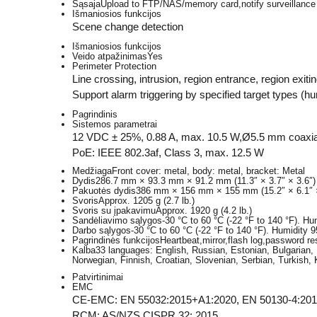
Sąsaja
Upload to FTP/NAS/memory card,notify surveillance cen
Išmaniosios funkcijos
Scene change detection
Išmaniosios funkcijos
Veido atpažinimas
Yes
Perimeter Protection
Line crossing, intrusion, region entrance, region exiti
Support alarm triggering by specified target types (h
Pagrindinis
Sistemos parametrai
12 VDC ± 25%, 0.88 A, max. 10.5 W,Ø5.5 mm coaxial 
PoE: IEEE 802.3af, Class 3, max. 12.5 W
Medžiaga
Front cover: metal, body: metal, bracket: Metal
Dydis
286.7 mm × 93.3 mm × 91.2 mm (11.3″ × 3.7″ × 3.6″)
Pakuotės dydis
386 mm × 156 mm × 155 mm (15.2″ × 6.1″ ×
Svoris
Approx. 1205 g (2.7 lb.)
Svoris su įpakavimu
Approx. 1920 g (4.2 lb.)
Sandėliavimo sąlygos
-30 °C to 60 °C (-22 °F to 140 °F). H
Darbo sąlygos
-30 °C to 60 °C (-22 °F to 140 °F). Humidity 
Pagrindinės funkcijos
Heartbeat,mirror,flash log,password res
Kalba
33 languages: English, Russian, Estonian, Bulgarian,
Norwegian, Finnish, Croatian, Slovenian, Serbian, Turkish, 
Patvirtinimai
EMC
CE-EMC: EN 55032:2015+A1:2020, EN 50130-4:2011
RCM: AS/NZS CISPR 32: 2015,