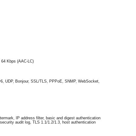
o 64 Kbps (AAC-LC)
v6, UDP, Bonjour, SSL/TLS, PPPoE, SNMP, WebSocket,
ark, IP address filter, basic and digest authentication
urity audit log, TLS 1.1/1.2/1.3, host authentication