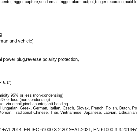
ter,trigger capture,send email,trigger alarm output,trigger recording,audible
ng
uman and vehicle)
power plug,reverse polarity protection,
 6.1″)
umidity 95% or less (non-condensing)
95% or less (non-condensing)
et via email,pixel counter,anti-banding
 Hungarian, Greek, German, Italian, Czech, Slovak, French, Polish, Dutch, 
Korean, Traditional Chinese, Thai, Vietnamese, Japanese, Latvian, Lithuanian,
+A1:2014, EN IEC 61000-3-2:2019+A1:2021, EN 61000-3-3:2013+