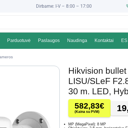
Dirbame: I-V – 8:00 – 17:00
Parduotuvė
Paslaugos
Naudinga
Kontaktai
ES 
Kameros
Hikvision bul
LISU/SLeF F2.8 
30 m. LED, Hybr
582,83
€
19
(Kaina su PVM)
MP (MegaPixel): 8 MP