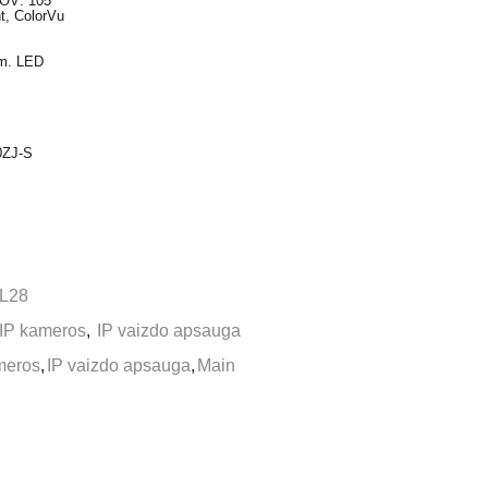
FOV: 105°
t, ColorVu
 m. LED
80ZJ-S
L28
IP kameros
,
IP vaizdo apsauga
meros
,
IP vaizdo apsauga
,
Main