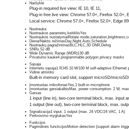
Naršyklė
Plug-in required live view: IE 10, IE 11,
Plug-in free live view: Chrome 57.0+, Firefox 52.0+,
Local service: Chrome 57.0+, Firefox 52.0+, Edge 8
Nuotrauka
Nuotraukos parametrų keitiklis
Yes
Nuotraukos nustatymai
Rotate mode,saturation,brightness,c
Diena/Naktis režimas
Day,Night,Auto,Schedule
Nuotraukų pagražinimas
BLC,HLC,3D DNR,Defog
SNR
≥ 52 dB
Wide Dynamic Range (WDR)
130 dB
Privatumo kaukė
4 programmable polygon privacy masks
Sąsaja
Interneto sąsaja
1 RJ45 10 M/100 M self-adaptive Ethernet p
Vidinė atmintis
Built-in memory card slot, support microSD/micro
Įmontuotas mikrofonas
Yes,1 built-in microphone
Įmontuotas garsiakalbis
Max. power consumption: 2 W, max.
Garsas
1 input (line in), two-core terminal block, max. input 
1 output (line out), two-core terminal block, max. out
Signalizacija
1 input, 1 output (max. 24 VDC/24 VAC, 1 A)
Perkrovimo mygtukas
Yes
Funkcijos
Pagrindinės funckcijos
Motion detection (support alarm trig