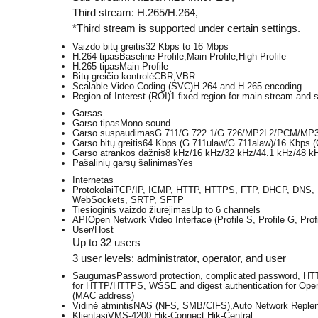
Third stream: H.265/H.264,
*Third stream is supported under certain settings.
Vaizdo bitų greitis
32 Kbps to 16 Mbps
H.264 tipas
Baseline Profile,Main Profile,High Profile
H.265 tipas
Main Profile
Bitų greičio kontrolė
CBR,VBR
Scalable Video Coding (SVC)
H.264 and H.265 encoding
Region of Interest (ROI)
1 fixed region for main stream and 
Garsas
Garso tipas
Mono sound
Garso suspaudimas
G.711/G.722.1/G.726/MP2L2/PCM/MP
Garso bitų greitis
64 Kbps (G.711ulaw/G.711alaw)/16 Kbps (
Garso atrankos dažnis
8 kHz/16 kHz/32 kHz/44.1 kHz/48 k
Pašalinių garsų šalinimas
Yes
Internetas
Protokolai
TCP/IP, ICMP, HTTP, HTTPS, FTP, DHCP, DNS, 
WebSockets, SRTP, SFTP
Tiesioginis vaizdo žiūrėjimas
Up to 6 channels
API
Open Network Video Interface (Profile S, Profile G, Pr
User/Host
Up to 32 users
3 user levels: administrator, operator, and user
Saugumas
Password protection, complicated password, HTT
for HTTP/HTTPS, WSSE and digest authentication for Open N
(MAC address)
Vidinė atmintis
NAS (NFS, SMB/CIFS),Auto Network Reple
Klientas
iVMS-4200,Hik-Connect,Hik-Central