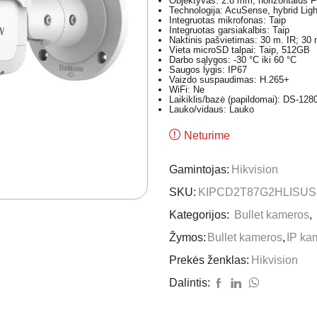
Objektyvas: 2.8 mm, horizontalus 
Technologija: AcuSense, hybrid Ligh
Integruotas mikrofonas: Taip
Integruotas garsiakalbis: Taip
Naktinis pašvietimas: 30 m. IR; 30
Vieta microSD talpai: Taip, 512GB
Darbo sąlygos: -30 °C iki 60 °C
Saugos lygis: IP67
Vaizdo suspaudimas: H.265+
WiFi: Ne
Laikiklis/bazė (papildomai): DS-12
Lauko/vidaus: Lauko
Neturime
Gamintojas:
Hikvision
SKU:
KIPCD2T87G2HLISUS
Kategorijos:
Bullet kameros
,
Žymos:
Bullet kameros
,
IP ka
Prekės ženklas:
Hikvision
Dalintis: