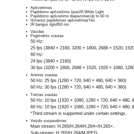
Apšvietimas
Papildomo apšviešimo tipas
IR,White Light
Papildomo apšvietimo diapazonas
Up to 60 m
Išmanus papildomas apšvietimas
Yes
IR bangos ilgis
850 nm
Vaizdas
Pagrindinis srautas
50 Hz:
25 fps (3840 × 2160, 3200 × 1800, 2688 × 1520, 192
60 Hz:
24 fps (3840 × 2160)
30 fps (3200 × 1800, 2688 × 1520, 1920 × 1080, 128
Antrinis srautas
50 Hz: 25 fps (1280 × 720, 640 × 480, 640 × 360)
60 Hz: 30 fps (1280 × 720, 640 × 480, 640 × 360)
Trečias srautas
50 Hz: 10 fps (1920 × 1080, 1280 × 720, 640 × 480, 
60 Hz: 10 fps (1920 × 1080, 1280 × 720, 640 × 480, 
*Third stream is supported under certain settings.
Vaizdo suspaudimas
Main stream: H.265/H.264/H.264+/H.265+,
Sub-stream: H.265/H.264/MJPEG,