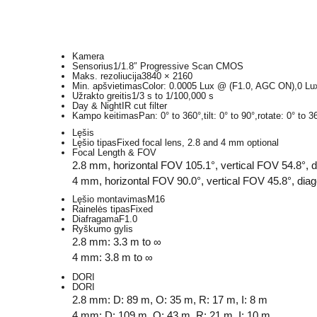
Kamera
Sensorius
1/1.8″ Progressive Scan CMOS
Maks. rezoliucija
3840 × 2160
Min. apšvietimas
Color: 0.0005 Lux @ (F1.0, AGC ON),0 Lux 
Užrakto greitis
1/3 s to 1/100,000 s
Day & Night
IR cut filter
Kampo keitimas
Pan: 0° to 360°,tilt: 0° to 90°,rotate: 0° to 3
Lęšis
Lęšio tipas
Fixed focal lens, 2.8 and 4 mm optional
Focal Length & FOV
2.8 mm, horizontal FOV 105.1°, vertical FOV 54.8°, 
4 mm, horizontal FOV 90.0°, vertical FOV 45.8°, dia
Lęšio montavimas
M16
Rainelės tipas
Fixed
Diafragama
F1.0
Ryškumo gylis
2.8 mm: 3.3 m to ∞
4 mm: 3.8 m to ∞
DORI
DORI
2.8 mm: D: 89 m, O: 35 m, R: 17 m, I: 8 m
4 mm: D: 109 m, O: 43 m, R: 21 m, I: 10 m