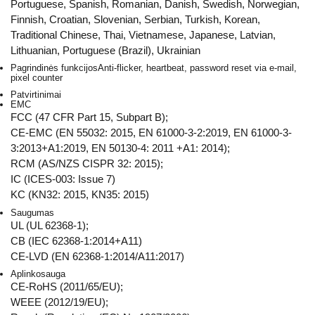
Portuguese, Spanish, Romanian, Danish, Swedish, Norwegian,
Finnish, Croatian, Slovenian, Serbian, Turkish, Korean,
Traditional Chinese, Thai, Vietnamese, Japanese, Latvian,
Lithuanian, Portuguese (Brazil), Ukrainian
Pagrindinės funkcijos
Anti-flicker, heartbeat, password reset via e-mail,
pixel counter
Patvirtinimai
EMC
FCC (47 CFR Part 15, Subpart B);
CE-EMC (EN 55032: 2015, EN 61000-3-2:2019, EN 61000-3-
3:2013+A1:2019, EN 50130-4: 2011 +A1: 2014);
RCM (AS/NZS CISPR 32: 2015);
IC (ICES-003: Issue 7)
KC (KN32: 2015, KN35: 2015)
Saugumas
UL (UL 62368-1);
CB (IEC 62368-1:2014+A11)
CE-LVD (EN 62368-1:2014/A11:2017)
Aplinkosauga
CE-RoHS (2011/65/EU);
WEEE (2012/19/EU);