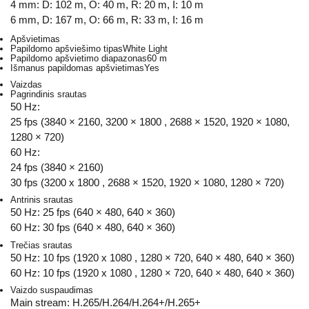
4 mm: D: 102 m, O: 40 m, R: 20 m, I: 10 m
6 mm, D: 167 m, O: 66 m, R: 33 m, I: 16 m
Apšvietimas
Papildomo apšviešimo tipas
White Light
Papildomo apšvietimo diapazonas
60 m
Išmanus papildomas apšvietimas
Yes
Vaizdas
Pagrindinis srautas
50 Hz:
25 fps (3840 × 2160, 3200 × 1800 , 2688 × 1520, 1920 × 1080,
1280 × 720)
60 Hz:
24 fps (3840 × 2160)
30 fps (3200 x 1800 , 2688 × 1520, 1920 × 1080, 1280 × 720)
Antrinis srautas
50 Hz: 25 fps (640 × 480, 640 × 360)
60 Hz: 30 fps (640 × 480, 640 × 360)
Trečias srautas
50 Hz: 10 fps (1920 x 1080 , 1280 × 720, 640 × 480, 640 × 360)
60 Hz: 10 fps (1920 x 1080 , 1280 × 720, 640 × 480, 640 × 360)
Vaizdo suspaudimas
Main stream: H.265/H.264/H.264+/H.265+