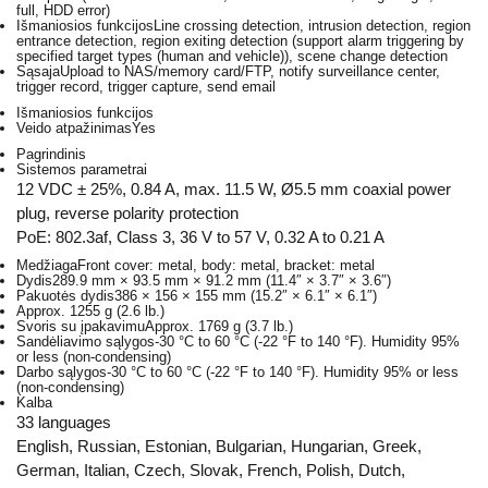
full, HDD error)
Išmaniosios funkcijos
Line crossing detection, intrusion detection, region
entrance detection, region exiting detection (support alarm triggering by
specified target types (human and vehicle)), scene change detection
Sąsaja
Upload to NAS/memory card/FTP, notify surveillance center,
trigger record, trigger capture, send email
Išmaniosios funkcijos
Veido atpažinimas
Yes
Pagrindinis
Sistemos parametrai
12 VDC ± 25%, 0.84 A, max. 11.5 W, Ø5.5 mm coaxial power
plug, reverse polarity protection
PoE: 802.3af, Class 3, 36 V to 57 V, 0.32 A to 0.21 A
Medžiaga
Front cover: metal, body: metal, bracket: metal
Dydis
289.9 mm × 93.5 mm × 91.2 mm (11.4″ × 3.7″ × 3.6″)
Pakuotės dydis
386 × 156 × 155 mm (15.2″ × 6.1″ × 6.1″)
Approx. 1255 g (2.6 lb.)
Svoris su įpakavimu
Approx. 1769 g (3.7 lb.)
Sandėliavimo sąlygos
-30 °C to 60 °C (-22 °F to 140 °F). Humidity 95%
or less (non-condensing)
Darbo sąlygos
-30 °C to 60 °C (-22 °F to 140 °F). Humidity 95% or less
(non-condensing)
Kalba
33 languages
English, Russian, Estonian, Bulgarian, Hungarian, Greek,
German, Italian, Czech, Slovak, French, Polish, Dutch,