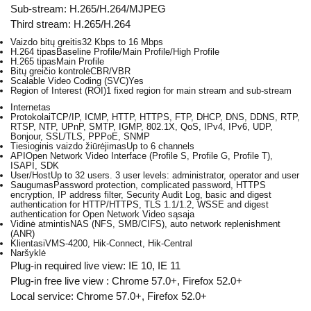
Sub-stream: H.265/H.264/MJPEG
Third stream: H.265/H.264
Vaizdo bitų greitis
32 Kbps to 16 Mbps
H.264 tipas
Baseline Profile/Main Profile/High Profile
H.265 tipas
Main Profile
Bitų greičio kontrolė
CBR/VBR
Scalable Video Coding (SVC)
Yes
Region of Interest (ROI)
1 fixed region for main stream and sub-stream
Internetas
Protokolai
TCP/IP, ICMP, HTTP, HTTPS, FTP, DHCP, DNS, DDNS, RTP,
RTSP, NTP, UPnP, SMTP, IGMP, 802.1X, QoS, IPv4, IPv6, UDP,
Bonjour, SSL/TLS, PPPoE, SNMP
Tiesioginis vaizdo žiūrėjimas
Up to 6 channels
API
Open Network Video Interface (Profile S, Profile G, Profile T),
ISAPI, SDK
User/Host
Up to 32 users. 3 user levels: administrator, operator and user
Saugumas
Password protection, complicated password, HTTPS
encryption, IP address filter, Security Audit Log, basic and digest
authentication for HTTP/HTTPS, TLS 1.1/1.2, WSSE and digest
authentication for Open Network Video sąsaja
Vidinė atmintis
NAS (NFS, SMB/CIFS), auto network replenishment
(ANR)
Klientas
iVMS-4200, Hik-Connect, Hik-Central
Naršyklė
Plug-in required live view: IE 10, IE 11
Plug-in free live view : Chrome 57.0+, Firefox 52.0+
Local service: Chrome 57.0+, Firefox 52.0+