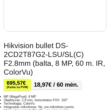
Hikvision bullet DS-
2CD2T87G2-LSU/SL(C)
F2.8mm (balta, 8 MP, 60 m. IR,
ColorVu)
695,57
€
18,97
€
/ 60 mėn.
(Kaina su PVM)
MP (MegaPixel): 8 MP
Objektyvas: 2.8 mm, horizontalus FOV: 102°
Technologija: ColorVu
Integruotas mikrofonas: Ne, yra mikrofono įvestis