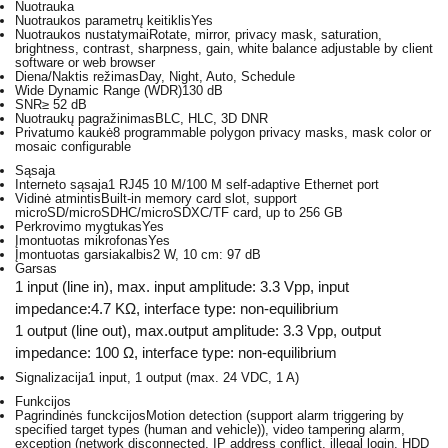
Nuotrauka
Nuotraukos parametrų keitiklis
Yes
Nuotraukos nustatymai
Rotate, mirror, privacy mask, saturation,
brightness, contrast, sharpness, gain, white balance adjustable by client
software or web browser
Diena/Naktis režimas
Day, Night, Auto, Schedule
Wide Dynamic Range (WDR)
130 dB
SNR
≥ 52 dB
Nuotraukų pagražinimas
BLC, HLC, 3D DNR
Privatumo kaukė
8 programmable polygon privacy masks, mask color or
mosaic configurable
Sąsaja
Interneto sąsaja
1 RJ45 10 M/100 M self-adaptive Ethernet port
Vidinė atmintis
Built-in memory card slot, support
microSD/microSDHC/microSDXC/TF card, up to 256 GB
Perkrovimo mygtukas
Yes
Įmontuotas mikrofonas
Yes
Įmontuotas garsiakalbis
2 W, 10 cm: 97 dB
Garsas
1 input (line in), max. input amplitude: 3.3 Vpp, input
impedance:4.7 KΩ, interface type: non-equilibrium
1 output (line out), max.output amplitude: 3.3 Vpp, output
impedance: 100 Ω, interface type: non-equilibrium
Signalizacija
1 input, 1 output (max. 24 VDC, 1 A)
Funkcijos
Pagrindinės funckcijos
Motion detection (support alarm triggering by
specified target types (human and vehicle)), video tampering alarm,
exception (network disconnected, IP address conflict, illegal login, HDD