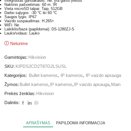
Integruotas garsiakalbis: Ne, yra garso įvestis
Naktinis pašvietimas: 60 m. IR
Vieta microSD talpai: Taip, 512GB
Darbo sąlygos: -30 °C iki 60 °C
Saugos lygis: IP67
Vaizdo suspaudimas: H.265+
WiFi: Ne
Laikiklis/bazė (papildomai): DS-1280ZJ-S
Lauko/vidaus: Lauko
Neturime
Gamintojas:
Hikvision
SKU:
KIPDS2CD2T87G2LSUSL
Kategorijos:
Bullet kameros
,
IP kameros
,
IP vaizdo apsauga
Žymos:
Bullet kameros
,
IP kameros
,
IP vaizdo apsauga
,
Main
Prekės ženklas:
Hikvision
Dalintis:
APRAŠYMAS
PAPILDOMA INFORMACIJA