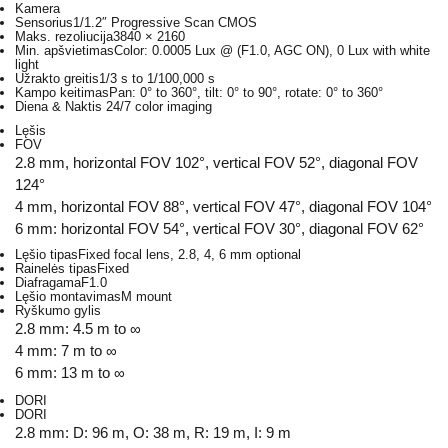
Kamera
Sensorius
1/1.2″ Progressive Scan CMOS
Maks. rezoliucija
3840 × 2160
Min. apšvietimas
Color: 0.0005 Lux @ (F1.0, AGC ON), 0 Lux with white
light
Užrakto greitis
1/3 s to 1/100,000 s
Kampo keitimas
Pan: 0° to 360°, tilt: 0° to 90°, rotate: 0° to 360°
Diena & Naktis
24/7 color imaging
Lęšis
FOV
2.8 mm, horizontal FOV 102°, vertical FOV 52°, diagonal FOV
124°
4 mm, horizontal FOV 88°, vertical FOV 47°, diagonal FOV 104°
6 mm: horizontal FOV 54°, vertical FOV 30°, diagonal FOV 62°
Lęšio tipas
Fixed focal lens, 2.8, 4, 6 mm optional
Rainelės tipas
Fixed
Diafragama
F1.0
Lęšio montavimas
M mount
Ryškumo gylis
2.8 mm: 4.5 m to ∞
4 mm: 7 m to ∞
6 mm: 13 m to ∞
DORI
DORI
2.8 mm: D: 96 m, O: 38 m, R: 19 m, I: 9 m