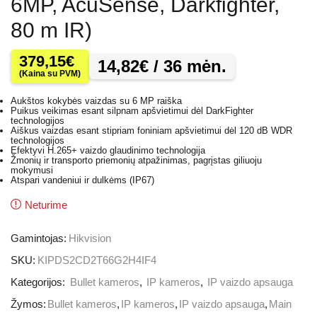
6MP, AcuSense, Darkfighter,
80 m IR)
379,15
€
14,82
€
/ 36 mėn.
(Kaina su PVM)
Aukštos kokybės vaizdas su 6 MP raiška
Puikus veikimas esant silpnam apšvietimui dėl DarkFighter
technologijos
Aiškus vaizdas esant stipriam foniniam apšvietimui dėl 120 dB WDR
technologijos
Efektyvi H.265+ vaizdo glaudinimo technologija
Žmonių ir transporto priemonių atpažinimas, pagrįstas giliuoju
mokymusi
Atspari vandeniui ir dulkėms (IP67)
Neturime
Gamintojas:
Hikvision
SKU:
KIPDS2CD2T66G2H4IF4
Kategorijos:
Bullet kameros
,
IP kameros
,
IP vaizdo apsauga
Žymos:
Bullet kameros
,
IP kameros
,
IP vaizdo apsauga
,
Main