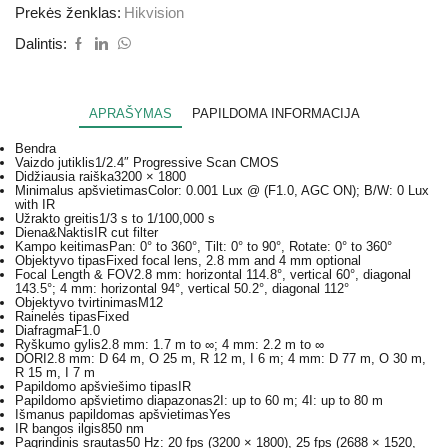
Prekės ženklas:
Hikvision
Dalintis:
APRAŠYMAS
PAPILDOMA INFORMACIJA
Bendra
Vaizdo jutiklis
1/2.4″ Progressive Scan CMOS
Didžiausia raiška
3200 × 1800
Minimalus apšvietimas
Color: 0.001 Lux @ (F1.0, AGC ON); B/W: 0 Lux
with IR
Užrakto greitis
1/3 s to 1/100,000 s
Diena&Naktis
IR cut filter
Kampo keitimas
Pan: 0° to 360°, Tilt: 0° to 90°, Rotate: 0° to 360°
Objektyvo tipas
Fixed focal lens, 2.8 mm and 4 mm optional
Focal Length & FOV
2.8 mm: horizontal 114.8°, vertical 60°, diagonal
143.5°; 4 mm: horizontal 94°, vertical 50.2°, diagonal 112°
Objektyvo tvirtinimas
M12
Rainelės tipas
Fixed
Diafragma
F1.0
Ryškumo gylis
2.8 mm: 1.7 m to ∞; 4 mm: 2.2 m to ∞
DORI
2.8 mm: D 64 m, O 25 m, R 12 m, I 6 m; 4 mm: D 77 m, O 30 m,
R 15 m, I 7 m
Papildomo apšviešimo tipas
IR
Papildomo apšvietimo diapazonas
2I: up to 60 m; 4I: up to 80 m
Išmanus papildomas apšvietimas
Yes
IR bangos ilgis
850 nm
Pagrindinis srautas
50 Hz: 20 fps (3200 × 1800), 25 fps (2688 × 1520,