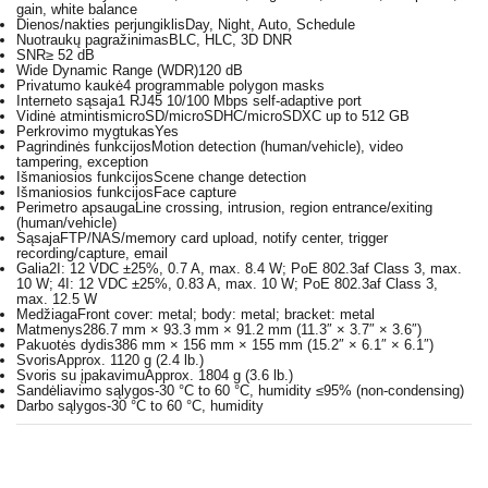
gain, white balance
Dienos/nakties perjungiklis
Day, Night, Auto, Schedule
Nuotraukų pagražinimas
BLC, HLC, 3D DNR
SNR
≥ 52 dB
Wide Dynamic Range (WDR)
120 dB
Privatumo kaukė
4 programmable polygon masks
Interneto sąsaja
1 RJ45 10/100 Mbps self-adaptive port
Vidinė atmintis
microSD/microSDHC/microSDXC up to 512 GB
Perkrovimo mygtukas
Yes
Pagrindinės funkcijos
Motion detection (human/vehicle), video
tampering, exception
Išmaniosios funkcijos
Scene change detection
Išmaniosios funkcijos
Face capture
Perimetro apsauga
Line crossing, intrusion, region entrance/exiting
(human/vehicle)
Sąsaja
FTP/NAS/memory card upload, notify center, trigger
recording/capture, email
Galia
2I: 12 VDC ±25%, 0.7 A, max. 8.4 W; PoE 802.3af Class 3, max.
10 W; 4I: 12 VDC ±25%, 0.83 A, max. 10 W; PoE 802.3af Class 3,
max. 12.5 W
Medžiaga
Front cover: metal; body: metal; bracket: metal
Matmenys
286.7 mm × 93.3 mm × 91.2 mm (11.3″ × 3.7″ × 3.6″)
Pakuotės dydis
386 mm × 156 mm × 155 mm (15.2″ × 6.1″ × 6.1″)
Svoris
Approx. 1120 g (2.4 lb.)
Svoris su įpakavimu
Approx. 1804 g (3.6 lb.)
Sandėliavimo sąlygos
-30 °C to 60 °C, humidity ≤95% (non-condensing)
Darbo sąlygos
-30 °C to 60 °C, humidity