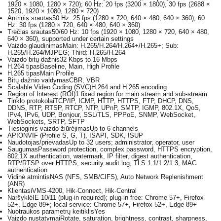
1920 × 1080, 1280 × 720); 60 Hz: 20 fps (3200 × 1800), 30 fps (2688 ×
1520, 1920 × 1080, 1280 × 720)
Antrinis srautas
50 Hz: 25 fps (1280 × 720, 640 × 480, 640 × 360); 60
Hz: 30 fps (1280 × 720, 640 × 480, 640 × 360)
Trečias srautas
50/60 Hz: 10 fps (1920 × 1080, 1280 × 720, 640 × 480,
640 × 360), supported under certain settings
Vaizdo glaudinimas
Main: H.265/H.264/H.264+/H.265+; Sub:
H.265/H.264/MJPEG; Third: H.265/H.264
Vaizdo bitų dažnis
32 Kbps to 16 Mbps
H.264 tipas
Baseline, Main, High Profile
H.265 tipas
Main Profile
Bitų dažnio valdymas
CBR, VBR
Scalable Video Coding (SVC)
H.264 and H.265 encoding
Region of Interest (ROI)
1 fixed region for main stream and sub-stream
Tinklo protokolai
TCP/IP, ICMP, HTTP, HTTPS, FTP, DHCP, DNS,
DDNS, RTP, RTSP, RTCP, NTP, UPnP, SMTP, IGMP, 802.1X, QoS,
IPv4, IPv6, UDP, Bonjour, SSL/TLS, PPPoE, SNMP, WebSocket,
WebSockets, SRTP, SFTP
Tiesioginis vaizdo žiūrėjimas
Up to 6 channels
API
ONVIF (Profile S, G, T), ISAPI, SDK, ISUP
Naudotojas/prievadas
Up to 32 users; administrator, operator, user
Saugumas
Password protection, complex password, HTTPS encryption,
802.1X authentication, watermark, IP filter, digest authentication,
RTP/RTSP over HTTPS, security audit log, TLS 1.1/1.2/1.3, MAC
authentication
Vidinė atmintis
NAS (NFS, SMB/CIFS), Auto Network Replenishment
(ANR)
Klientas
iVMS-4200, Hik-Connect, Hik-Central
Naršyklė
IE 10/11 (plug-in required); plug-in free: Chrome 57+, Firefox
52+, Edge 89+; local service: Chrome 57+, Firefox 52+, Edge 89+
Nuotraukos parametrų keitiklis
Yes
Vaizdo nustatymai
Rotate, saturation, brightness, contrast, sharpness,