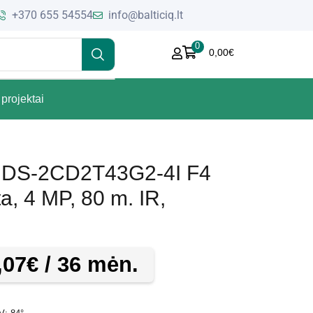
+370 655 54554
info@balticiq.lt
0
0,00
€
projektai
et DS-2CD2T43G2-4I F4
ta, 4 MP, 80 m. IR,
,07
€
/ 36 mėn.