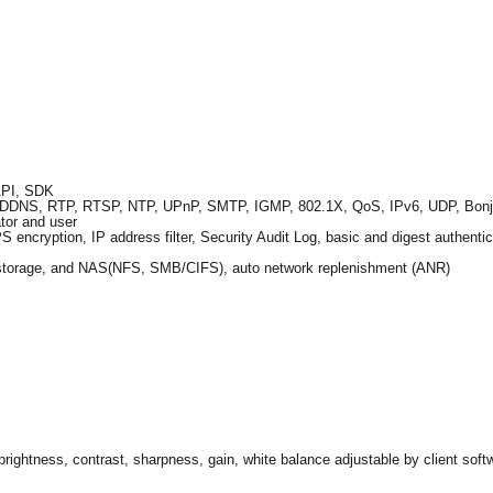
SAPI, SDK
DDNS, RTP, RTSP, NTP, UPnP, SMTP, IGMP, 802.1X, QoS, IPv6, UDP, Bon
ator and user
 encryption, IP address filter, Security Audit Log, basic and digest authen
torage, and NAS(NFS, SMB/CIFS), auto network replenishment (ANR)
 brightness, contrast, sharpness, gain, white balance adjustable by client sof