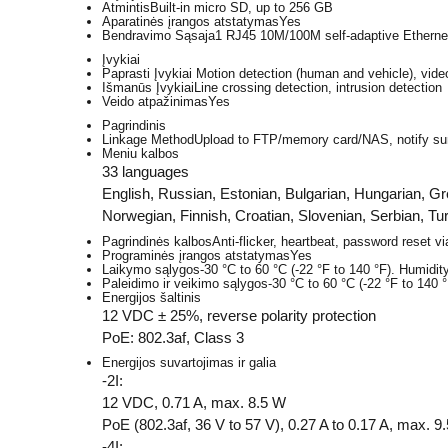
Atmintis
Built-in micro SD, up to 256 GB
Aparatinės įrangos atstatymas
Yes
Bendravimo Sąsaja
1 RJ45 10M/100M self-adaptive Ethernet
Įvykiai
Paprasti Įvykiai
Motion detection (human and vehicle), vide
Išmanūs Įvykiai
Line crossing detection, intrusion detection
Veido atpažinimas
Yes
Pagrindinis
Linkage Method
Upload to FTP/memory card/NAS, notify surve
Meniu kalbos
33 languages
English, Russian, Estonian, Bulgarian, Hungarian, G
Norwegian, Finnish, Croatian, Slovenian, Serbian, Tur
Pagrindinės kalbos
Anti-flicker, heartbeat, password reset vi
Programinės įrangos atstatymas
Yes
Laikymo sąlygos
-30 °C to 60 °C (-22 °F to 140 °F). Humidi
Paleidimo ir veikimo sąlygos
-30 °C to 60 °C (-22 °F to 140
Energijos šaltinis
12 VDC ± 25%, reverse polarity protection
PoE: 802.3af, Class 3
Energijos suvartojimas ir galia
-2I:
12 VDC, 0.71 A, max. 8.5 W
PoE (802.3af, 36 V to 57 V), 0.27 A to 0.17 A, max. 9
-4I: