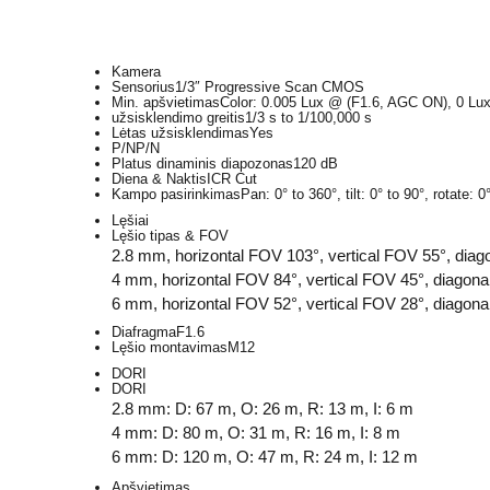
Kamera
Sensorius
1/3″ Progressive Scan CMOS
Min. apšvietimas
Color: 0.005 Lux @ (F1.6, AGC ON), 0 Lux
užsisklendimo greitis
1/3 s to 1/100,000 s
Lėtas užsisklendimas
Yes
P/N
P/N
Platus dinaminis diapozonas
120 dB
Diena & Naktis
ICR Cut
Kampo pasirinkimas
Pan: 0° to 360°, tilt: 0° to 90°, rotate: 0
Lęšiai
Lęšio tipas & FOV
2.8 mm, horizontal FOV 103°, vertical FOV 55°, dia
4 mm, horizontal FOV 84°, vertical FOV 45°, diagon
6 mm, horizontal FOV 52°, vertical FOV 28°, diagon
Diafragma
F1.6
Lęšio montavimas
M12
DORI
DORI
2.8 mm: D: 67 m, O: 26 m, R: 13 m, I: 6 m
4 mm: D: 80 m, O: 31 m, R: 16 m, I: 8 m
6 mm: D: 120 m, O: 47 m, R: 24 m, I: 12 m
Apšvietimas