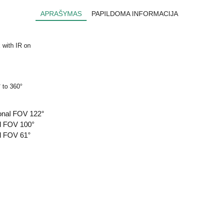
APRAŠYMAS
PAPILDOMA INFORMACIJA
 with IR on
° to 360°
gonal FOV 122°
al FOV 100°
al FOV 61°