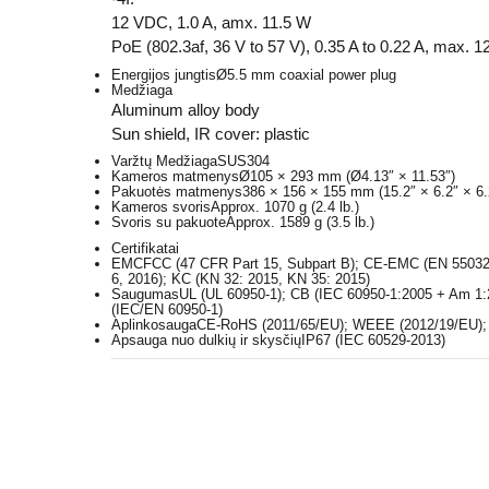
12 VDC, 1.0 A, amx. 11.5 W
PoE (802.3af, 36 V to 57 V), 0.35 A to 0.22 A, max. 1
Energijos jungtis
Ø5.5 mm coaxial power plug
Medžiaga
Aluminum alloy body
Sun shield, IR cover: plastic
Varžtų Medžiaga
SUS304
Kameros matmenys
Ø105 × 293 mm (Ø4.13″ × 11.53″)
Pakuotės matmenys
386 × 156 × 155 mm (15.2″ × 6.2″ × 6.
Kameros svoris
Approx. 1070 g (2.4 lb.)
Svoris su pakuote
Approx. 1589 g (3.5 lb.)
Certifikatai
EMC
FCC (47 CFR Part 15, Subpart B); CE-EMC (EN 55032:
6, 2016); KC (KN 32: 2015, KN 35: 2015)
Saugumas
UL (UL 60950-1); CB (IEC 60950-1:2005 + Am 1
(IEC/EN 60950-1)
Aplinkosauga
CE-RoHS (2011/65/EU); WEEE (2012/19/EU); 
Apsauga nuo dulkių ir skysčių
IP67 (IEC 60529-2013)