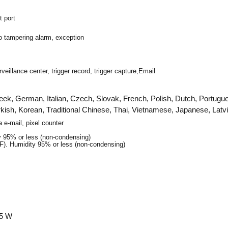
 port
o tampering alarm, exception
illance center, trigger record, trigger capture,Email
reek, German, Italian, Czech, Slovak, French, Polish, Dutch, Portu
kish, Korean, Traditional Chinese, Thai, Vietnamese, Japanese, Latvi
a e-mail, pixel counter
ty 95% or less (non-condensing)
 °F). Humidity 95% or less (non-condensing)
.5 W