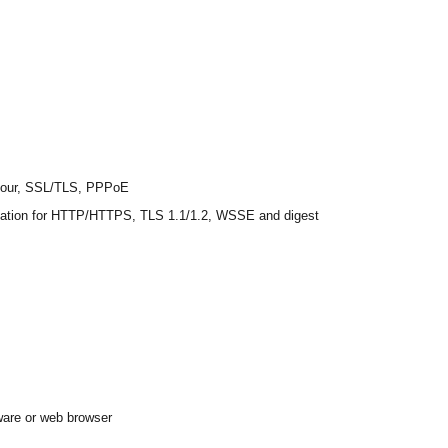
jour, SSL/TLS, PPPoE
tication for HTTP/HTTPS, TLS 1.1/1.2, WSSE and digest
tware or web browser