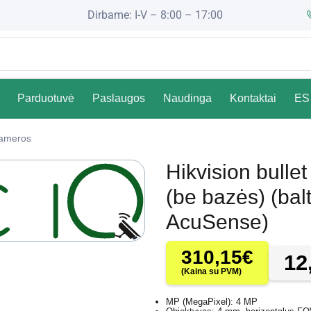
Dirbame: I-V – 8:00 – 17:00
Parduotuvė
Paslaugos
Naudinga
Kontaktai
ES 
Kameros
Hikvision bull
(be bazės) (bal
AcuSense)
310,15
€
12
(Kaina su PVM)
MP (MegaPixel): 4 MP