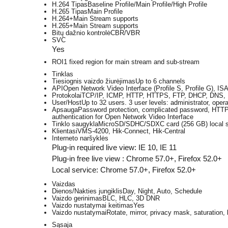
H.264 Tipas
Baseline Profile/Main Profile/High Profile
H.265 Tipas
Main Profile
H.264+
Main Stream supports
H.265+
Main Stream supports
Bitų dažnio kontrolė
CBR/VBR
SVC
Yes
ROI
1 fixed region for main stream and sub-stream
Tinklas
Tiesiognis vaizdo žiurėjimas
Up to 6 channels
API
Open Network Video Interface (Profile S, Profile G), I
Protokolai
TCP/IP, ICMP, HTTP, HTTPS, FTP, DHCP, DNS, 
User/Host
Up to 32 users. 3 user levels: administrator, oper
Apsauga
Password protection, complicated password, HTTPS
authentication for Open Network Video Interface
Tinklo saugykla
MicroSD/SDHC/SDXC card (256 GB) local s
Klientas
iVMS-4200, Hik-Connect, Hik-Central
Interneto naršyklės
Plug-in required live view: IE 10, IE 11
Plug-in free live view : Chrome 57.0+, Firefox 52.0+
Local service: Chrome 57.0+, Firefox 52.0+
Vaizdas
Dienos/Nakties jungiklis
Day, Night, Auto, Schedule
Vaizdo gerinimas
BLC, HLC, 3D DNR
Vaizdo nustatymai keitimas
Yes
Vaizdo nustatymai
Rotate, mirror, privacy mask, saturation,
Sąsaja