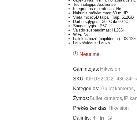
Objektyvas: 4 mm, horizontalus FO
Technologija: AcuSense
Integruotas mikrofonas: Ne
Naktinis pašvietimas: 80 m. IR
Vieta microSD talpai: Taip, 512GB
Darbo sąlygos: -30 °C iki 60 °C
Saugos lygis: IP67
Vaizdo suspaudimas: H.265+
WiFi: Ne
Laikiklis/bazė (papildomai): DS-12
Lauko/vidaus: Lauko
Neturime
Gamintojas:
Hikvision
SKU:
KIPDS2CD2T43G24IF
Kategorijos:
Bullet kameros
,
Žymos:
Bullet kameros
,
IP ka
Prekės ženklas:
Hikvision
Dalintis: