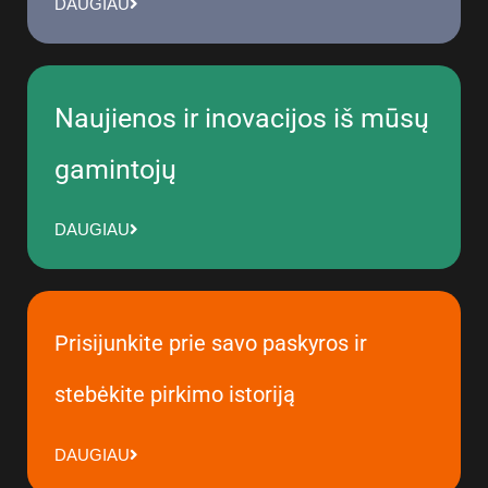
DAUGIAU
Naujienos ir inovacijos iš mūsų
gamintojų
DAUGIAU
Prisijunkite prie savo paskyros ir
stebėkite pirkimo istoriją
DAUGIAU