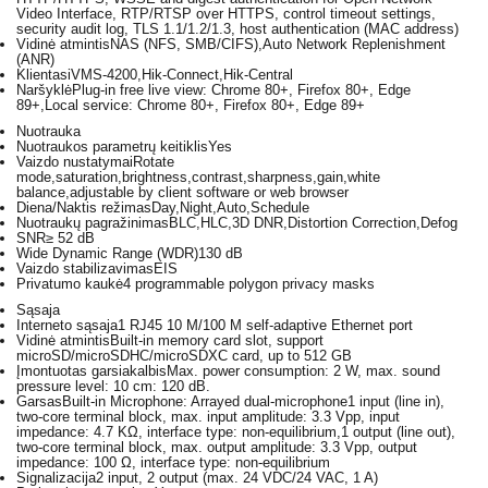
Video Interface, RTP/RTSP over HTTPS, control timeout settings,
security audit log, TLS 1.1/1.2/1.3, host authentication (MAC address)
Vidinė atmintis
NAS (NFS, SMB/CIFS),Auto Network Replenishment
(ANR)
Klientas
iVMS-4200,Hik-Connect,Hik-Central
Naršyklė
Plug-in free live view: Chrome 80+, Firefox 80+, Edge
89+,Local service: Chrome 80+, Firefox 80+, Edge 89+
Nuotrauka
Nuotraukos parametrų keitiklis
Yes
Vaizdo nustatymai
Rotate
mode,saturation,brightness,contrast,sharpness,gain,white
balance,adjustable by client software or web browser
Diena/Naktis režimas
Day,Night,Auto,Schedule
Nuotraukų pagražinimas
BLC,HLC,3D DNR,Distortion Correction,Defog
SNR
≥ 52 dB
Wide Dynamic Range (WDR)
130 dB
Vaizdo stabilizavimas
EIS
Privatumo kaukė
4 programmable polygon privacy masks
Sąsaja
Interneto sąsaja
1 RJ45 10 M/100 M self-adaptive Ethernet port
Vidinė atmintis
Built-in memory card slot, support
microSD/microSDHC/microSDXC card, up to 512 GB
Įmontuotas garsiakalbis
Max. power consumption: 2 W, max. sound
pressure level: 10 cm: 120 dB.
Garsas
Built-in Microphone: Arrayed dual-microphone1 input (line in),
two-core terminal block, max. input amplitude: 3.3 Vpp, input
impedance: 4.7 KΩ, interface type: non-equilibrium,1 output (line out),
two-core terminal block, max. output amplitude: 3.3 Vpp, output
impedance: 100 Ω, interface type: non-equilibrium
Signalizacija
2 input, 2 output (max. 24 VDC/24 VAC, 1 A)