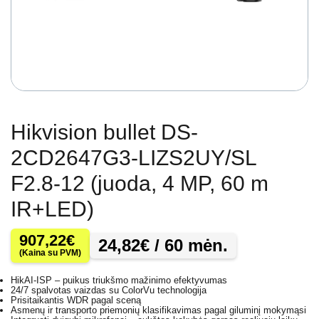
Hikvision bullet DS-
2CD2647G3-LIZS2UY/SL
F2.8-12 (juoda, 4 MP, 60 m
IR+LED)
907,22
€
24,82
€
/ 60 mėn.
(Kaina su PVM)
HikAI-ISP – puikus triukšmo mažinimo efektyvumas
24/7 spalvotas vaizdas su ColorVu technologija
Prisitaikantis WDR pagal sceną
Asmenų ir transporto priemonių klasifikavimas pagal giluminį mokymąsi