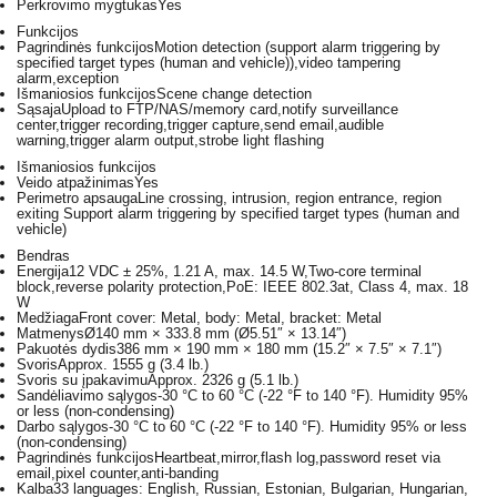
Perkrovimo mygtukas
Yes
Funkcijos
Pagrindinės funkcijos
Motion detection (support alarm triggering by
specified target types (human and vehicle)),video tampering
alarm,exception
Išmaniosios funkcijos
Scene change detection
Sąsaja
Upload to FTP/NAS/memory card,notify surveillance
center,trigger recording,trigger capture,send email,audible
warning,trigger alarm output,strobe light flashing
Išmaniosios funkcijos
Veido atpažinimas
Yes
Perimetro apsauga
Line crossing, intrusion, region entrance, region
exiting Support alarm triggering by specified target types (human and
vehicle)
Bendras
Energija
12 VDC ± 25%, 1.21 A, max. 14.5 W,Two-core terminal
block,reverse polarity protection,PoE: IEEE 802.3at, Class 4, max. 18
W
Medžiaga
Front cover: Metal, body: Metal, bracket: Metal
Matmenys
Ø140 mm × 333.8 mm (Ø5.51″ × 13.14″)
Pakuotės dydis
386 mm × 190 mm × 180 mm (15.2″ × 7.5″ × 7.1″)
Svoris
Approx. 1555 g (3.4 lb.)
Svoris su įpakavimu
Approx. 2326 g (5.1 lb.)
Sandėliavimo sąlygos
-30 °C to 60 °C (-22 °F to 140 °F). Humidity 95%
or less (non-condensing)
Darbo sąlygos
-30 °C to 60 °C (-22 °F to 140 °F). Humidity 95% or less
(non-condensing)
Pagrindinės funkcijos
Heartbeat,mirror,flash log,password reset via
email,pixel counter,anti-banding
Kalba
33 languages: English, Russian, Estonian, Bulgarian, Hungarian,