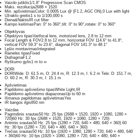
Vaizdo jutiklis
1/1.8″ Progressive Scan CMOS
Maks. rezoliucija
2688 × 1520
Min. apšvietimas
Color: 0.0005 Lux @ (F1.2, AGC ON),0 Lux with light
Užrakto greitis
1 s to 1/100,000 s
Diena&Naktis
IR cut filter
Kampo keitimas
Pan: 0° to 360°,tilt: 0° to 90°,rotate: 0° to 360°
Objektyvas
Objektyvo tipas
Varifocal lens, motorized lens, 2.8 to 12 mm
Focal Length & FOV
2.8 to 12 mm, horizontal FOV 114.6° to 41.8°,
vertical FOV 59.3° to 23.6°, diagonal FOV 141.3° to 48.1°
Lęšio montavimas
Integrated
Rainelės tipas
Fixed
Diafragma
F1.2
Ryškumo gylis
1 m to ∞
DORI
DORI
Wide: D: 61.5 m, O: 24.4 m, R: 12.3 m, I: 6.2 m Tele: D: 151.7 m,
O: 60.2 m, R: 30.3 m, I: 15.1 m
Apšvietimas
Papildomo apšviešimo tipas
White Light,IR
Papildomo apšvietimo diapazonas
Up to 60 m
Išmanus papildomas apšvietimas
Yes
IR bangos ilgis
850 nm
Vaizdas
Pagrindinis srautas
50 Hz: 25 fps (2688 × 1520, 1920 × 1080, 1280 ×
720)60 Hz: 30 fps (2688 × 1520, 1920 × 1080, 1280 × 720)
Antrinis srautas
50 Hz: 25 fps (1280 × 720, 640 × 480, 640 × 360) 60
Hz: 30 fps (1280 × 720, 640 × 480, 640 × 360)
Trečias srautas
50 Hz: 10 fps (1920 × 1080, 1280 × 720, 640 × 480, 640
× 360)60 Hz: 10 fps (1920 × 1080, 1280 × 720, 640 × 480, 640 ×