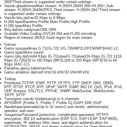
360)*Third stream is supported under certain settings.
Vaizdo glaudinimas
Main stream: H.265/H.264/H.264+/H.265+,Sub-
stream: H.265/H.264/MJPEG,Third stream: H.265/H.264,*Third stream
is supported under certain settings.
Vaizdo bitų dažnis
32 Kbps to 8 Mbps
H.264 tipas
Baseline Profile,Main Profile,High Profile
H.265 tipas
Main Profile
Bitų dažnio valdymas
CBR,VBR
Scalable Video Coding (SVC)
H.264 and H.265 encoding
Region of Interest (ROI)
1 fixed region for main stream
Garsas
Garso suspaudimas
G.711/G.722.1/G.726/MP2L2/PCM/MP3/AAC-LC
Garso tipas
Mono sound
Garso bitų dažnis
64 Kbps (G.711ulaw/G.711alaw)/16 Kbps (G.722.1)/16
Kbps (G.726)/32 to 192 Kbps (MP2L2)/8 to 320 Kbps (MP3)/16 to 64
Kbps (AAC-LC)
Pašalinių garsų šalinimas
Yes
Garso atrankos dažnis
8 kHz/16 kHz/32 kHz/48 kHz
Tinklas
Protokolai
TCP/IP, ICMP, HTTP, HTTPS, FTP, DHCP, DNS, DDNS,
RTP, RTSP, RTCP, NTP, UPnP, SMTP, IGMP, 802.1X, QoS, IPv4, IPv6,
UDP, Bonjour, SSL/TLS, PPPoE, SNMP, WebSocket, WebSockets,
SRTP, SFTP
Tiesioginis vaizdo žiūrėjimas
Up to 6 channels
API
ONVIF (Profile S, Profile T, Profile G),ISAPI,SDK,ISUP
Naudotojas/prievadas
Up to 32 users3 user levels: administrator,
operator, and user
Saugumas
Password protection, complicated password, HTTPS
encryption, 802.1X authentication (EAP-TLS, EAP-LEAP, EAP-MD5),
watermark, IP address filter, basic and digest authentication for
HTTP/HTTPS, WSSE and digest authentication for Open Network