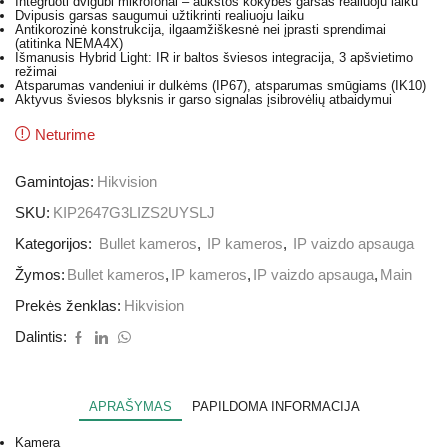
Integruoti dvigubi mikrofonai – aukštos kokybės garsas realiuoju laiku
Dvipusis garsas saugumui užtikrinti realiuoju laiku
Antikorozinė konstrukcija, ilgaamžiškesnė nei įprasti sprendimai
(atitinka NEMA4X)
Išmanusis Hybrid Light: IR ir baltos šviesos integracija, 3 apšvietimo
režimai
Atsparumas vandeniui ir dulkėms (IP67), atsparumas smūgiams (IK10)
Aktyvus šviesos blyksnis ir garso signalas įsibrovėlių atbaidymui
Neturime
Gamintojas:
Hikvision
SKU:
KIP2647G3LIZS2UYSLJ
Kategorijos:
Bullet kameros
,
IP kameros
,
IP vaizdo apsauga
Žymos:
Bullet kameros
,
IP kameros
,
IP vaizdo apsauga
,
Main
Prekės ženklas:
Hikvision
Dalintis:
APRAŠYMAS
PAPILDOMA INFORMACIJA
Kamera