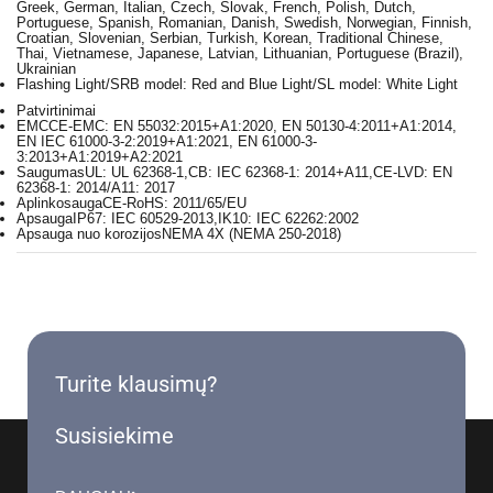
Greek, German, Italian, Czech, Slovak, French, Polish, Dutch,
Portuguese, Spanish, Romanian, Danish, Swedish, Norwegian, Finnish,
Croatian, Slovenian, Serbian, Turkish, Korean, Traditional Chinese,
Thai, Vietnamese, Japanese, Latvian, Lithuanian, Portuguese (Brazil),
Ukrainian
Flashing Light
/SRB model: Red and Blue Light/SL model: White Light
Patvirtinimai
EMC
CE-EMC: EN 55032:2015+A1:2020, EN 50130-4:2011+A1:2014,
EN IEC 61000-3-2:2019+A1:2021, EN 61000-3-
3:2013+A1:2019+A2:2021
Saugumas
UL: UL 62368-1,CB: IEC 62368-1: 2014+A11,CE-LVD: EN
62368-1: 2014/A11: 2017
Aplinkosauga
CE-RoHS: 2011/65/EU
Apsauga
IP67: IEC 60529-2013,IK10: IEC 62262:2002
Apsauga nuo korozijos
NEMA 4X (NEMA 250-2018)
Turite klausimų?
Susisiekime