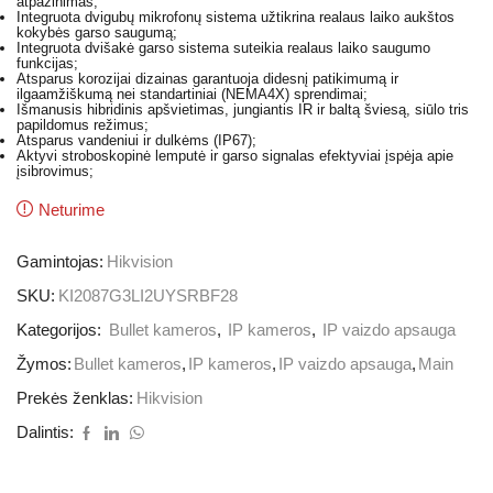
atpažinimas;
Integruota dvigubų mikrofonų sistema užtikrina realaus laiko aukštos
kokybės garso saugumą;
Integruota dvišakė garso sistema suteikia realaus laiko saugumo
funkcijas;
Atsparus korozijai dizainas garantuoja didesnį patikimumą ir
ilgaamžiškumą nei standartiniai (NEMA4X) sprendimai;
Išmanusis hibridinis apšvietimas, jungiantis IR ir baltą šviesą, siūlo tris
papildomus režimus;
Atsparus vandeniui ir dulkėms (IP67);
Aktyvi stroboskopinė lemputė ir garso signalas efektyviai įspėja apie
įsibrovimus;
Neturime
Gamintojas:
Hikvision
SKU:
KI2087G3LI2UYSRBF28
Kategorijos:
Bullet kameros
,
IP kameros
,
IP vaizdo apsauga
Žymos:
Bullet kameros
,
IP kameros
,
IP vaizdo apsauga
,
Main
Prekės ženklas:
Hikvision
Dalintis: