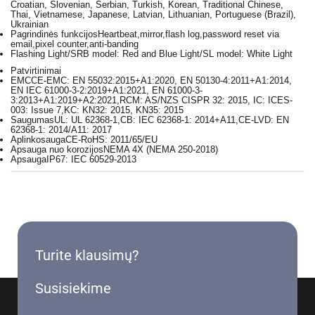
Croatian, Slovenian, Serbian, Turkish, Korean, Traditional Chinese,
Thai, Vietnamese, Japanese, Latvian, Lithuanian, Portuguese (Brazil),
Ukrainian
Pagrindinės funkcijos
Heartbeat,mirror,flash log,password reset via
email,pixel counter,anti-banding
Flashing Light
/SRB model: Red and Blue Light/SL model: White Light
Patvirtinimai
EMC
CE-EMC: EN 55032:2015+A1:2020, EN 50130-4:2011+A1:2014,
EN IEC 61000-3-2:2019+A1:2021, EN 61000-3-
3:2013+A1:2019+A2:2021,RCM: AS/NZS CISPR 32: 2015, IC: ICES-
003: Issue 7,KC: KN32: 2015, KN35: 2015
Saugumas
UL: UL 62368-1,CB: IEC 62368-1: 2014+A11,CE-LVD: EN
62368-1: 2014/A11: 2017
Aplinkosauga
CE-RoHS: 2011/65/EU
Apsauga nuo korozijos
NEMA 4X (NEMA 250-2018)
Apsauga
IP67: IEC 60529-2013
Turite klausimų?
Susisiekime