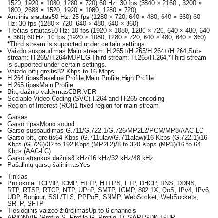
1520, 1920 × 1080, 1280 × 720) 60 Hz: 30 fps (3840 × 2160，3200 ×
1800, 2688 × 1520, 1920 × 1080, 1280 × 720)
Antrinis srautas
50 Hz: 25 fps (1280 × 720, 640 × 480, 640 × 360) 60
Hz: 30 fps (1280 × 720, 640 × 480, 640 × 360)
Trečias srautas
50 Hz: 10 fps (1920 × 1080, 1280 × 720, 640 × 480, 640
× 360) 60 Hz: 10 fps (1920 × 1080, 1280 × 720, 640 × 480, 640 × 360)
*Third stream is supported under certain settings.
Vaizdo suspaudimas
Main stream: H.265+/H.265/H.264+/H.264,Sub-
stream: H.265/H.264/MJPEG,Third stream: H.265/H.264,*Third stream
is supported under certain settings.
Vaizdo bitų greitis
32 Kbps to 16 Mbps
H.264 tipas
Baseline Profile,Main Profile,High Profile
H.265 tipas
Main Profile
Bitų dažnio valdymas
CBR,VBR
Scalable Video Coding (SVC)
H.264 and H.265 encoding
Region of Interest (ROI)
1 fixed region for main stream
Garsas
Garso tipas
Mono sound
Garso suspaudimas
G.711/G.722.1/G.726/MP2L2/PCM/MP3/AAC-LC
Garso bitų greitis
64 Kbps (G.711ulaw/G.711alaw)/16 Kbps (G.722.1)/16
Kbps (G.726)/32 to 192 Kbps (MP2L2)/8 to 320 Kbps (MP3)/16 to 64
Kbps (AAC-LC)
Garso atrankos dažnis
8 kHz/16 kHz/32 kHz/48 kHz
Pašalinių garsų šalinimas
Yes
Tinklas
Protokolai
TCP/IP, ICMP, HTTP, HTTPS, FTP, DHCP, DNS, DDNS,
RTP, RTSP, RTCP, NTP, UPnP, SMTP, IGMP, 802.1X, QoS, IPv4, IPv6,
UDP, Bonjour, SSL/TLS, PPPoE, SNMP, WebSocket, WebSockets,
SRTP, SFTP
Tiesioginis vaizdo žiūrėjimas
Up to 6 channels
API
ONVIF (Profile S, Profile G, Profile T),ISAPI,SDK,ISUP