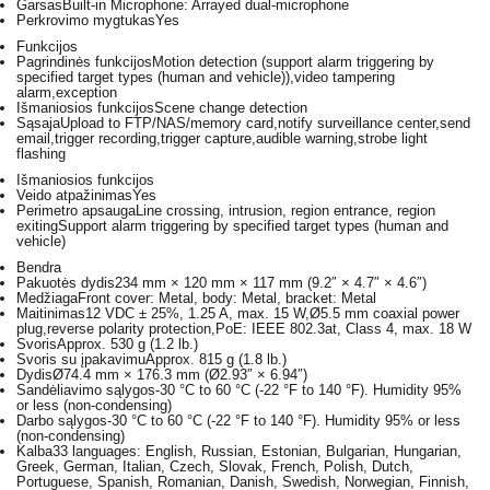
Garsas
Built-in Microphone: Arrayed dual-microphone
Perkrovimo mygtukas
Yes
Funkcijos
Pagrindinės funkcijos
Motion detection (support alarm triggering by
specified target types (human and vehicle)),video tampering
alarm,exception
Išmaniosios funkcijos
Scene change detection
Sąsaja
Upload to FTP/NAS/memory card,notify surveillance center,send
email,trigger recording,trigger capture,audible warning,strobe light
flashing
Išmaniosios funkcijos
Veido atpažinimas
Yes
Perimetro apsauga
Line crossing, intrusion, region entrance, region
exitingSupport alarm triggering by specified target types (human and
vehicle)
Bendra
Pakuotės dydis
234 mm × 120 mm × 117 mm (9.2″ × 4.7″ × 4.6″)
Medžiaga
Front cover: Metal, body: Metal, bracket: Metal
Maitinimas
12 VDC ± 25%, 1.25 A, max. 15 W,Ø5.5 mm coaxial power
plug,reverse polarity protection,PoE: IEEE 802.3at, Class 4, max. 18 W
Svoris
Approx. 530 g (1.2 lb.)
Svoris su įpakavimu
Approx. 815 g (1.8 lb.)
Dydis
Ø74.4 mm × 176.3 mm (Ø2.93″ × 6.94″)
Sandėliavimo sąlygos
-30 °C to 60 °C (-22 °F to 140 °F). Humidity 95%
or less (non-condensing)
Darbo sąlygos
-30 °C to 60 °C (-22 °F to 140 °F). Humidity 95% or less
(non-condensing)
Kalba
33 languages: English, Russian, Estonian, Bulgarian, Hungarian,
Greek, German, Italian, Czech, Slovak, French, Polish, Dutch,
Portuguese, Spanish, Romanian, Danish, Swedish, Norwegian, Finnish,