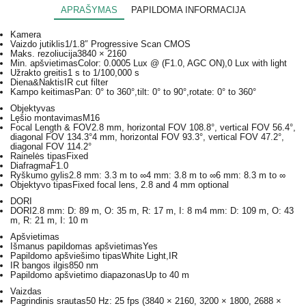
APRAŠYMAS
PAPILDOMA INFORMACIJA
Kamera
Vaizdo jutiklis
1/1.8″ Progressive Scan CMOS
Maks. rezoliucija
3840 × 2160
Min. apšvietimas
Color: 0.0005 Lux @ (F1.0, AGC ON),0 Lux with light
Užrakto greitis
1 s to 1/100,000 s
Diena&Naktis
IR cut filter
Kampo keitimas
Pan: 0° to 360°,tilt: 0° to 90°,rotate: 0° to 360°
Objektyvas
Lęšio montavimas
M16
Focal Length & FOV
2.8 mm, horizontal FOV 108.8°, vertical FOV 56.4°,
diagonal FOV 134.3°4 mm, horizontal FOV 93.3°, vertical FOV 47.2°,
diagonal FOV 114.2°
Rainelės tipas
Fixed
Diafragma
F1.0
Ryškumo gylis
2.8 mm: 3.3 m to ∞4 mm: 3.8 m to ∞6 mm: 8.3 m to ∞
Objektyvo tipas
Fixed focal lens, 2.8 and 4 mm optional
DORI
DORI
2.8 mm: D: 89 m, O: 35 m, R: 17 m, I: 8 m4 mm: D: 109 m, O: 43
m, R: 21 m, I: 10 m
Apšvietimas
Išmanus papildomas apšvietimas
Yes
Papildomo apšviešimo tipas
White Light,IR
IR bangos ilgis
850 nm
Papildomo apšvietimo diapazonas
Up to 40 m
Vaizdas
Pagrindinis srautas
50 Hz: 25 fps (3840 × 2160, 3200 × 1800, 2688 ×