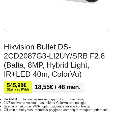
Hikvision Bullet DS-
2CD2087G3-LI2UY/SRB F2.8
(Balta, 8MP, Hybrid Light,
IR+LED 40m, ColorVu)
545,98
€
18,55
€
/ 48 mėn.
(Kaina su PVM)
HikAI-ISP užtikrina nepriekaištingą triukšmo mažinimą;
24/7 spalvotas vaizdas pasitelkiant ColorVu technologiją;
Scenai pritaikomas WDR, optimizuojantis vaizdo kontrastą;
Giluminio mokymosi metodais pagrįstas asmenų ir transporto priemonių