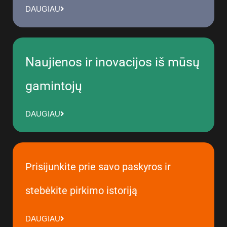
DAUGIAU
Naujienos ir inovacijos iš mūsų
gamintojų
DAUGIAU
Prisijunkite prie savo paskyros ir
stebėkite pirkimo istoriją
DAUGIAU