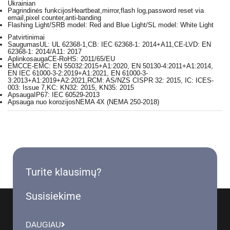
Ukrainian
Pagrindinės funkcijos
Heartbeat,mirror,flash log,password reset via
email,pixel counter,anti-banding
Flashing Light
/SRB model: Red and Blue Light/SL model: White Light
Patvirtinimai
Saugumas
UL: UL 62368-1,CB: IEC 62368-1: 2014+A11,CE-LVD: EN
62368-1: 2014/A11: 2017
Aplinkosauga
CE-RoHS: 2011/65/EU
EMC
CE-EMC: EN 55032:2015+A1:2020, EN 50130-4:2011+A1:2014,
EN IEC 61000-3-2:2019+A1:2021, EN 61000-3-
3:2013+A1:2019+A2:2021,RCM: AS/NZS CISPR 32: 2015, IC: ICES-
003: Issue 7,KC: KN32: 2015, KN35: 2015
Apsauga
IP67: IEC 60529-2013
Apsauga nuo korozijos
NEMA 4X (NEMA 250-2018)
Turite klausimų?
Susisiekime
DAUGIAU