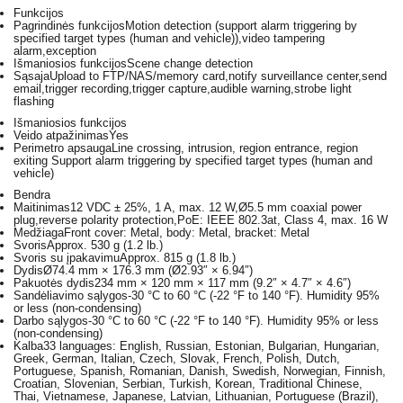
Funkcijos
Pagrindinės funkcijos
Motion detection (support alarm triggering by
specified target types (human and vehicle)),video tampering
alarm,exception
Išmaniosios funkcijos
Scene change detection
Sąsaja
Upload to FTP/NAS/memory card,notify surveillance center,send
email,trigger recording,trigger capture,audible warning,strobe light
flashing
Išmaniosios funkcijos
Veido atpažinimas
Yes
Perimetro apsauga
Line crossing, intrusion, region entrance, region
exiting Support alarm triggering by specified target types (human and
vehicle)
Bendra
Maitinimas
12 VDC ± 25%, 1 A, max. 12 W,Ø5.5 mm coaxial power
plug,reverse polarity protection,PoE: IEEE 802.3at, Class 4, max. 16 W
Medžiaga
Front cover: Metal, body: Metal, bracket: Metal
Svoris
Approx. 530 g (1.2 lb.)
Svoris su įpakavimu
Approx. 815 g (1.8 lb.)
Dydis
Ø74.4 mm × 176.3 mm (Ø2.93″ × 6.94″)
Pakuotės dydis
234 mm × 120 mm × 117 mm (9.2″ × 4.7″ × 4.6″)
Sandėliavimo sąlygos
-30 °C to 60 °C (-22 °F to 140 °F). Humidity 95%
or less (non-condensing)
Darbo sąlygos
-30 °C to 60 °C (-22 °F to 140 °F). Humidity 95% or less
(non-condensing)
Kalba
33 languages: English, Russian, Estonian, Bulgarian, Hungarian,
Greek, German, Italian, Czech, Slovak, French, Polish, Dutch,
Portuguese, Spanish, Romanian, Danish, Swedish, Norwegian, Finnish,
Croatian, Slovenian, Serbian, Turkish, Korean, Traditional Chinese,
Thai, Vietnamese, Japanese, Latvian, Lithuanian, Portuguese (Brazil),