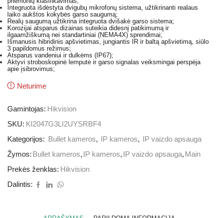
priemonių klasifikavimas;
Integruota išdėstyta dvigubų mikrofonų sistema, užtikrinanti realaus
laiko aukštos kokybės garso saugumą;
Realų saugumą užtikrina integruota dvišakė garso sistema;
Korozijai atsparus dizainas suteikia didesnį patikimumą ir
ilgaamžiškumą nei standartiniai (NEMA4X) sprendimai;
Išmanusis hibridinis apšvietimas, jungiantis IR ir baltą apšvietimą, siūlo
3 papildomus režimus;
Atsparus vandeniui ir dulkėms (IP67);
Aktyvi stroboskopinė lemputė ir garso signalas veiksmingai perspėja
apie įsibrovimus;
Neturime
Gamintojas:
Hikvision
SKU:
KI2047G3LI2UYSRBF4
Kategorijos:
Bullet kameros
,
IP kameros
,
IP vaizdo apsauga
Žymos:
Bullet kameros
,
IP kameros
,
IP vaizdo apsauga
,
Main
Prekės ženklas:
Hikvision
Dalintis: