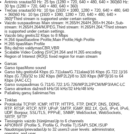
Antrinis srautas
50 Hz: 25 fps (1280 × 720, 640 × 480, 640 × 360)60 Hz:
30 fps (1280 × 720, 640 × 480, 640 × 360)
Trečias srautas
50 Hz: 10 fps (1920 × 1080, 1280 × 720, 640 × 480, 640
× 360)60 Hz: 10 fps (1920 × 1080, 1280 × 720, 640 × 480, 640 ×
360)*Third stream is supported under certain settings.
Vaizdo suspaudimas
Main stream: H.265/H.264/H.265+/H.264+,Sub-
stream: H.265/H.264/MJPEG,Third stream: H.265/H.264,*Third stream
is supported under certain settings.
Vaizdo bitų greitis
32 Kbps to 8 Mbps
H.264 tipas
Baseline Profile,Main Profile,High Profile
H.265 tipas
Main Profile
Bitų dažnio valdymas
CBR,VBR
Scalable Video Coding (SVC)
H.264 and H.265 encoding
Region of Interest (ROI)
1 fixed region for main stream
Garsas
Garso tipas
Mono sound
Garso bitų greitis
64 Kbps (G.711ulaw/G.711alaw)/16 Kbps (G.722.1)/16
Kbps (G.726)/32 to 192 Kbps (MP2L2)/8 to 320 Kbps (MP3)/16 to 64
Kbps (AAC-LC)
Garso suspaudimas
G.711/G.722.1/G.726/MP2L2/PCM/MP3/AAC-LC
Garso atrankos dažnis
8 kHz/16 kHz/32 kHz/48 kHz
Pašalinių garsų šalinimas
Yes
Tinklas
Protokolai
TCP/IP, ICMP, HTTP, HTTPS, FTP, DHCP, DNS, DDNS,
RTP, RTSP, RTCP, NTP, UPnP, SMTP, IGMP, 802.1X, QoS, IPv4, IPv6,
UDP, Bonjour, SSL/TLS, PPPoE, SNMP, WebSocket, WebSockets,
SRTP, SFTP
Tiesioginis vaizdo žiūrėjimas
Up to 6 channels
API
ONVIF (Profile S, Profile G, Profile T),ISAPI,SDK,ISUP
Naudotojas/prievadas
Up to 32 users3 user levels: administrator,
operator, and user