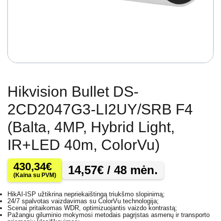
Hikvision Bullet DS-
2CD2047G3-LI2UY/SRB F4
(Balta, 4MP, Hybrid Light,
IR+LED 40m, ColorVu)
430,34
€
14,57
€
/ 48 mėn.
(Kaina su PVM)
HikAI-ISP užtikrina nepriekaištingą triukšmo slopinimą;
24/7 spalvotas vaizdavimas su ColorVu technologija;
Scenai pritaikomas WDR, optimizuojantis vaizdo kontrastą;
Pažangiu giluminio mokymosi metodais pagrįstas asmenų ir transporto