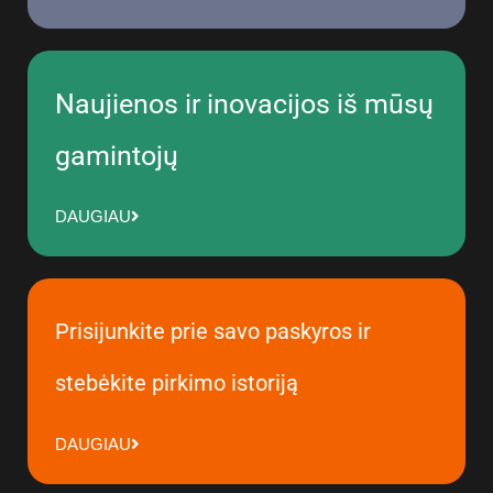
Naujienos ir inovacijos iš mūsų
gamintojų
DAUGIAU
Prisijunkite prie savo paskyros ir
stebėkite pirkimo istoriją
DAUGIAU