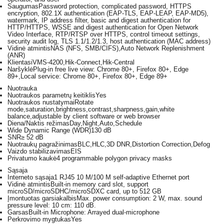
Saugumas
Password protection, complicated password, HTTPS
encryption, 802.1X authentication (EAP-TLS, EAP-LEAP, EAP-MD5),
watermark, IP address filter, basic and digest authentication for
HTTP/HTTPS, WSSE and digest authentication for Open Network
Video Interface, RTP/RTSP over HTTPS, control timeout settings,
security audit log, TLS 1.1/1.2/1.3, host authentication (MAC address)
Vidinė atmintis
NAS (NFS, SMB/CIFS),Auto Network Replenishment
(ANR)
Klientas
iVMS-4200,Hik-Connect,Hik-Central
Naršyklė
Plug-in free live view: Chrome 80+, Firefox 80+, Edge
89+,Local service: Chrome 80+, Firefox 80+, Edge 89+
Nuotrauka
Nuotraukos parametrų keitiklis
Yes
Nuotraukos nustatymai
Rotate
mode,saturation,brightness,contrast,sharpness,gain,white
balance,adjustable by client software or web browser
Diena/Naktis režimas
Day,Night,Auto,Schedule
Wide Dynamic Range (WDR)
130 dB
SNR
≥ 52 dB
Nuotraukų pagražinimas
BLC,HLC,3D DNR,Distortion Correction,Defog
Vaizdo stabilizavimas
EIS
Privatumo kaukė
4 programmable polygon privacy masks
Sąsaja
Interneto sąsaja
1 RJ45 10 M/100 M self-adaptive Ethernet port
Vidinė atmintis
Built-in memory card slot, support
microSD/microSDHC/microSDXC card, up to 512 GB
Įmontuotas garsiakalbis
Max. power consumption: 2 W, max. sound
pressure level: 10 cm: 110 dB.
Garsas
Built-in Microphone: Arrayed dual-microphone
Perkrovimo mygtukas
Yes