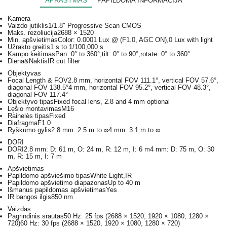
APRAŠYMAS
PAPILDOMA INFORMACIJA
Kamera
Vaizdo jutiklis
1/1.8″ Progressive Scan CMOS
Maks. rezoliucija
2688 × 1520
Min. apšvietimas
Color: 0.0001 Lux @ (F1.0, AGC ON),0 Lux with light
Užrakto greitis
1 s to 1/100,000 s
Kampo keitimas
Pan: 0° to 360°,tilt: 0° to 90°,rotate: 0° to 360°
Diena&Naktis
IR cut filter
Objektyvas
Focal Length & FOV
2.8 mm, horizontal FOV 111.1°, vertical FOV 57.6°,
diagonal FOV 138.5°4 mm, horizontal FOV 95.2°, vertical FOV 48.3°,
diagonal FOV 117.4°
Objektyvo tipas
Fixed focal lens, 2.8 and 4 mm optional
Lęšio montavimas
M16
Rainelės tipas
Fixed
Diafragma
F1.0
Ryškumo gylis
2.8 mm: 2.5 m to ∞4 mm: 3.1 m to ∞
DORI
DORI
2.8 mm: D: 61 m, O: 24 m, R: 12 m, I: 6 m4 mm: D: 75 m, O: 30
m, R: 15 m, I: 7 m
Apšvietimas
Papildomo apšviešimo tipas
White Light,IR
Papildomo apšvietimo diapazonas
Up to 40 m
Išmanus papildomas apšvietimas
Yes
IR bangos ilgis
850 nm
Vaizdas
Pagrindinis srautas
50 Hz: 25 fps (2688 × 1520, 1920 × 1080, 1280 ×
720)60 Hz: 30 fps (2688 × 1520, 1920 × 1080, 1280 × 720)