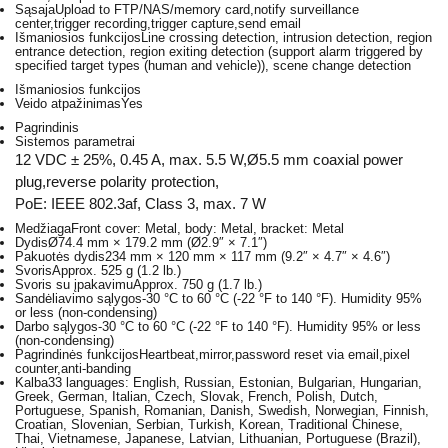
Sąsaja
Upload to FTP/NAS/memory card,notify surveillance
center,trigger recording,trigger capture,send email
Išmaniosios funkcijos
Line crossing detection, intrusion detection, region
entrance detection, region exiting detection (support alarm triggered by
specified target types (human and vehicle)), scene change detection
Išmaniosios funkcijos
Veido atpažinimas
Yes
Pagrindinis
Sistemos parametrai
12 VDC ± 25%, 0.45 A, max. 5.5 W,Ø5.5 mm coaxial power
plug,reverse polarity protection,
PoE: IEEE 802.3af, Class 3, max. 7 W
Medžiaga
Front cover: Metal, body: Metal, bracket: Metal
Dydis
Ø74.4 mm × 179.2 mm (Ø2.9″ × 7.1″)
Pakuotės dydis
234 mm × 120 mm × 117 mm (9.2″ × 4.7″ × 4.6″)
Svoris
Approx. 525 g (1.2 lb.)
Svoris su įpakavimu
Approx. 750 g (1.7 lb.)
Sandėliavimo sąlygos
-30 °C to 60 °C (-22 °F to 140 °F). Humidity 95%
or less (non-condensing)
Darbo sąlygos
-30 °C to 60 °C (-22 °F to 140 °F). Humidity 95% or less
(non-condensing)
Pagrindinės funkcijos
Heartbeat,mirror,password reset via email,pixel
counter,anti-banding
Kalba
33 languages: English, Russian, Estonian, Bulgarian, Hungarian,
Greek, German, Italian, Czech, Slovak, French, Polish, Dutch,
Portuguese, Spanish, Romanian, Danish, Swedish, Norwegian, Finnish,
Croatian, Slovenian, Serbian, Turkish, Korean, Traditional Chinese,
Thai, Vietnamese, Japanese, Latvian, Lithuanian, Portuguese (Brazil),