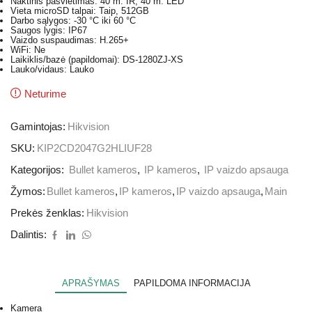
Naktinis pašvietimas: 40 m. IR; 40 m. LED
Vieta microSD talpai: Taip, 512GB
Darbo sąlygos: -30 °C iki 60 °C
Saugos lygis: IP67
Vaizdo suspaudimas: H.265+
WiFi: Ne
Laikiklis/bazė (papildomai): DS-1280ZJ-XS
Lauko/vidaus: Lauko
Neturime
Gamintojas:
Hikvision
SKU:
KIP2CD2047G2HLIUF28
Kategorijos:
Bullet kameros
,
IP kameros
,
IP vaizdo apsauga
Žymos:
Bullet kameros
,
IP kameros
,
IP vaizdo apsauga
,
Main
Prekės ženklas:
Hikvision
Dalintis:
APRAŠYMAS
PAPILDOMA INFORMACIJA
Kamera