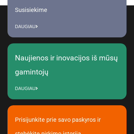
Susisiekime
DAUGIAU
Naujienos ir inovacijos iš mūsų
gamintojų
DAUGIAU
Prisijunkite prie savo paskyros ir
stebėkite pirkimo istoriją