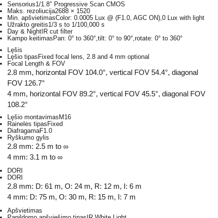
Sensorius
1/1.8″ Progressive Scan CMOS
Maks. rezoliucija
2688 × 1520
Min. apšvietimas
Color: 0.0005 Lux @ (F1.0, AGC ON),0 Lux with light
Užrakto greitis
1/3 s to 1/100,000 s
Day & Night
IR cut filter
Kampo keitimas
Pan: 0° to 360°,tilt: 0° to 90°,rotate: 0° to 360°
Lęšis
Lęšio tipas
Fixed focal lens, 2.8 and 4 mm optional
Focal Length & FOV
2.8 mm, horizontal FOV 104.0°, vertical FOV 54.4°, diagonal
FOV 126.7°
4 mm, horizontal FOV 89.2°, vertical FOV 45.5°, diagonal FOV
108.2°
Lęšio montavimas
M16
Rainelės tipas
Fixed
Diafragama
F1.0
Ryškumo gylis
2.8 mm: 2.5 m to ∞
4 mm: 3.1 m to ∞
DORI
DORI
2.8 mm: D: 61 m, O: 24 m, R: 12 m, I: 6 m
4 mm: D: 75 m, O: 30 m, R: 15 m, I: 7 m
Apšvietimas
Papildomo apšviešimo tipas
IR,White Light