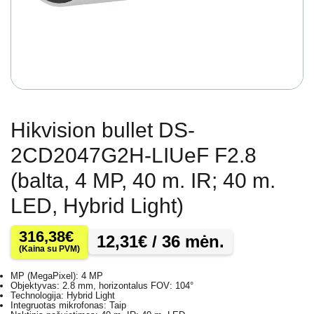
Hikvision bullet DS-
2CD2047G2H-LIUeF F2.8
(balta, 4 MP, 40 m. IR; 40 m.
LED, Hybrid Light)
316,38
€
12,31
€
/ 36 mėn.
(Kaina su PVM)
MP (MegaPixel): 4 MP
Objektyvas: 2.8 mm, horizontalus FOV: 104°
Technologija: Hybrid Light
Integruotas mikrofonas: Taip