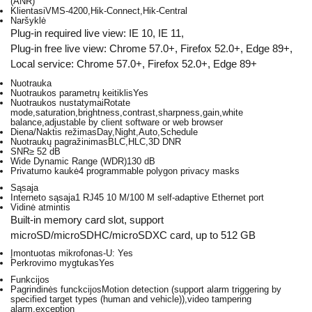
(ANR)
Klientas
iVMS-4200,Hik-Connect,Hik-Central
Naršyklė
Plug-in required live view: IE 10, IE 11,
Plug-in free live view: Chrome 57.0+, Firefox 52.0+, Edge 89+,
Local service: Chrome 57.0+, Firefox 52.0+, Edge 89+
Nuotrauka
Nuotraukos parametrų keitiklis
Yes
Nuotraukos nustatymai
Rotate
mode,saturation,brightness,contrast,sharpness,gain,white
balance,adjustable by client software or web browser
Diena/Naktis režimas
Day,Night,Auto,Schedule
Nuotraukų pagražinimas
BLC,HLC,3D DNR
SNR
≥ 52 dB
Wide Dynamic Range (WDR)
130 dB
Privatumo kaukė
4 programmable polygon privacy masks
Sąsaja
Interneto sąsaja
1 RJ45 10 M/100 M self-adaptive Ethernet port
Vidinė atmintis
Built-in memory card slot, support
microSD/microSDHC/microSDXC card, up to 512 GB
Įmontuotas mikrofonas
-U: Yes
Perkrovimo mygtukas
Yes
Funkcijos
Pagrindinės funckcijos
Motion detection (support alarm triggering by
specified target types (human and vehicle)),video tampering
alarm,exception