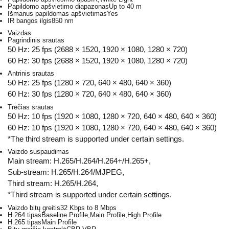
Papildomo apšvietimo diapazonas
Up to 40 m
Išmanus papildomas apšvietimas
Yes
IR bangos ilgis
850 nm
Vaizdas
Pagrindinis srautas
50 Hz: 25 fps (2688 × 1520, 1920 × 1080, 1280 × 720)
60 Hz: 30 fps (2688 × 1520, 1920 × 1080, 1280 × 720)
Antrinis srautas
50 Hz: 25 fps (1280 × 720, 640 × 480, 640 × 360)
60 Hz: 30 fps (1280 × 720, 640 × 480, 640 × 360)
Trečias srautas
50 Hz: 10 fps (1920 × 1080, 1280 × 720, 640 × 480, 640 × 360)
60 Hz: 10 fps (1920 × 1080, 1280 × 720, 640 × 480, 640 × 360)
*The third stream is supported under certain settings.
Vaizdo suspaudimas
Main stream: H.265/H.264/H.264+/H.265+,
Sub-stream: H.265/H.264/MJPEG,
Third stream: H.265/H.264,
*Third stream is supported under certain settings.
Vaizdo bitų greitis
32 Kbps to 8 Mbps
H.264 tipas
Baseline Profile,Main Profile,High Profile
H.265 tipas
Main Profile