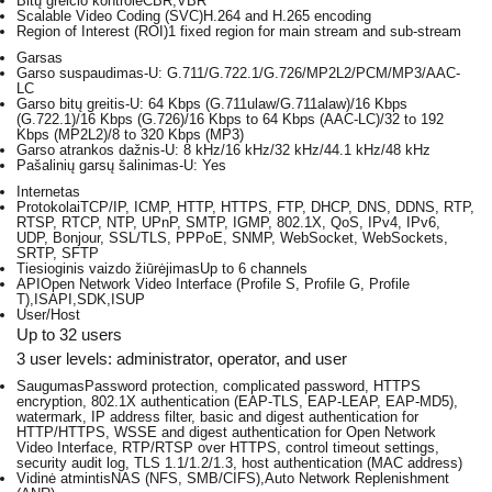
Bitų greičio kontrolė
CBR,VBR
Scalable Video Coding (SVC)
H.264 and H.265 encoding
Region of Interest (ROI)
1 fixed region for main stream and sub-stream
Garsas
Garso suspaudimas
-U: G.711/G.722.1/G.726/MP2L2/PCM/MP3/AAC-
LC
Garso bitų greitis
-U: 64 Kbps (G.711ulaw/G.711alaw)/16 Kbps
(G.722.1)/16 Kbps (G.726)/16 Kbps to 64 Kbps (AAC-LC)/32 to 192
Kbps (MP2L2)/8 to 320 Kbps (MP3)
Garso atrankos dažnis
-U: 8 kHz/16 kHz/32 kHz/44.1 kHz/48 kHz
Pašalinių garsų šalinimas
-U: Yes
Internetas
Protokolai
TCP/IP, ICMP, HTTP, HTTPS, FTP, DHCP, DNS, DDNS, RTP,
RTSP, RTCP, NTP, UPnP, SMTP, IGMP, 802.1X, QoS, IPv4, IPv6,
UDP, Bonjour, SSL/TLS, PPPoE, SNMP, WebSocket, WebSockets,
SRTP, SFTP
Tiesioginis vaizdo žiūrėjimas
Up to 6 channels
API
Open Network Video Interface (Profile S, Profile G, Profile
T),ISAPI,SDK,ISUP
User/Host
Up to 32 users
3 user levels: administrator, operator, and user
Saugumas
Password protection, complicated password, HTTPS
encryption, 802.1X authentication (EAP-TLS, EAP-LEAP, EAP-MD5),
watermark, IP address filter, basic and digest authentication for
HTTP/HTTPS, WSSE and digest authentication for Open Network
Video Interface, RTP/RTSP over HTTPS, control timeout settings,
security audit log, TLS 1.1/1.2/1.3, host authentication (MAC address)
Vidinė atmintis
NAS (NFS, SMB/CIFS),Auto Network Replenishment