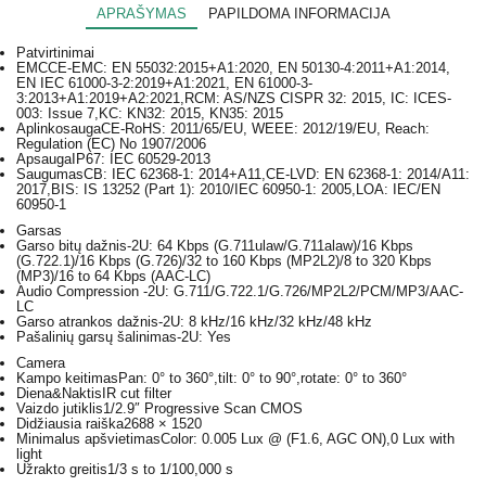
APRAŠYMAS
PAPILDOMA INFORMACIJA
Patvirtinimai
EMC
CE-EMC: EN 55032:2015+A1:2020, EN 50130-4:2011+A1:2014,
EN IEC 61000-3-2:2019+A1:2021, EN 61000-3-
3:2013+A1:2019+A2:2021,RCM: AS/NZS CISPR 32: 2015, IC: ICES-
003: Issue 7,KC: KN32: 2015, KN35: 2015
Aplinkosauga
CE-RoHS: 2011/65/EU, WEEE: 2012/19/EU, Reach:
Regulation (EC) No 1907/2006
Apsauga
IP67: IEC 60529-2013
Saugumas
CB: IEC 62368-1: 2014+A11,CE-LVD: EN 62368-1: 2014/A11:
2017,BIS: IS 13252 (Part 1): 2010/IEC 60950-1: 2005,LOA: IEC/EN
60950-1
Garsas
Garso bitų dažnis
-2U: 64 Kbps (G.711ulaw/G.711alaw)/16 Kbps
(G.722.1)/16 Kbps (G.726)/32 to 160 Kbps (MP2L2)/8 to 320 Kbps
(MP3)/16 to 64 Kbps (AAC-LC)
Audio Compression
-2U: G.711/G.722.1/G.726/MP2L2/PCM/MP3/AAC-
LC
Garso atrankos dažnis
-2U: 8 kHz/16 kHz/32 kHz/48 kHz
Pašalinių garsų šalinimas
-2U: Yes
Camera
Kampo keitimas
Pan: 0° to 360°,tilt: 0° to 90°,rotate: 0° to 360°
Diena&Naktis
IR cut filter
Vaizdo jutiklis
1/2.9″ Progressive Scan CMOS
Didžiausia raiška
2688 × 1520
Minimalus apšvietimas
Color: 0.005 Lux @ (F1.6, AGC ON),0 Lux with
light
Užrakto greitis
1/3 s to 1/100,000 s