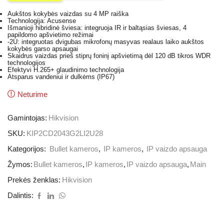
Aukštos kokybės vaizdas su 4 MP raiška
Technologija: Acusense
Išmanioji hibridinė šviesa: integruoja IR ir baltąsias šviesas, 4
papildomo apšvietimo režimai
-2U: integruotas dvigubas mikrofonų masyvas realaus laiko aukštos
kokybės garso apsaugai
Skaidrus vaizdas prieš stiprų foninį apšvietimą dėl 120 dB tikros WDR
technologijos
Efektyvi H.265+ glaudinimo technologija
Atsparus vandeniui ir dulkėms (IP67)
Neturime
Gamintojas:
Hikvision
SKU:
KIP2CD2043G2LI2U28
Kategorijos:
Bullet kameros
,
IP kameros
,
IP vaizdo apsauga
Žymos:
Bullet kameros
,
IP kameros
,
IP vaizdo apsauga
,
Main
Prekės ženklas:
Hikvision
Dalintis: