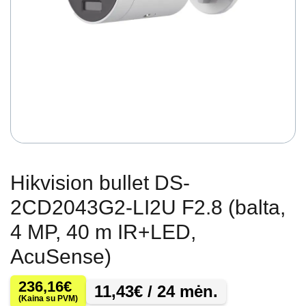
Hikvision bullet DS-
2CD2043G2-LI2U F2.8 (balta,
4 MP, 40 m IR+LED,
AcuSense)
236,16
€
11,43
€
/ 24 mėn.
(Kaina su PVM)