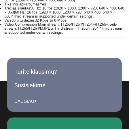
30 fps (1280 × 720, 640 × 480, 640 × 360)
Tikslinis apkarpymas
Yes
Trečias srautas
50 Hz: 10 fps (1920 × 1080, 1280 × 720, 640 × 480, 640
× 360)60 Hz: 10 fps (1920 × 1080, 1280 × 720, 640 × 480, 640 ×
360)*Third stream is supported under certain settings.
Vaizdo bitų dažnis
32 Kbps to 8 Mbps
Video Compression
Main stream: H.265/H.264/H.264+/H.265+,Sub-
stream: H.265/H.264/MJPEG,Third stream: H.265/H.264,*Third stream
is supported under certain settings.
Turite klausimų?
Susisiekime
DAUGIAU