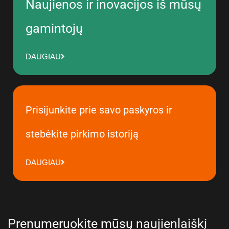
Naujienos ir inovacijos iš mūsų
gamintojų
DAUGIAU
Prisijunkite prie savo paskyros ir
stebėkite pirkimo istoriją
DAUGIAU
Prenumeruokite mūsų naujienlaiškį