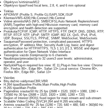
Objektyvo tvirtinimas
M12
Objektyvo tipas
Fixed focal lens, 2.8, 4, and 6 mm optional
Tinklas
API
ONVIF (Profile S, Profile G),ISAPI,SDK,ISUP
Klientas
iVMS-4200,Hik-Connect,Hik-Central
Vidinė atmintis
NAS (NFS, SMB/CIFS),Auto Network Replenishment
(ANR),Together with high-end Hikvision memory card, memory card
encryption and health detection are supported.
Protokolai
TCP/IP, ICMP, HTTP, HTTPS, FTP, DHCP, DNS, DDNS, RTP,
RTSP, RTCP, NTP, UPnP, SMTP, IGMP, 802.1X, QoS, IPv4, IPv6,
UDP, Bonjour, SSL/TLS, PPPoE, SNMP, WebSocket, WebSockets
Saugumas
Password protection, complicated password, HTTPS
encryption, IP address filter, Security Audit Log, basic and digest
authentication for HTTP/HTTPS, TLS 1.1/1.2/1.3, WSSE and digest
authentication for Open Network Video Interface
Tiesioginis vaizdo žiūrėjimas
Up to 6 channels
Naudotojas/prievadas
Up to 32 users3 user levels: administrator,
operator, and user
Naršyklė
Plug-in required live view: IE 11,Plug-in free live view: Chrome
80+, Firefox 80+, Edge 89+, Safari 13+,Local service: Chrome 80+,
Firefox 80+, Edge 89+, Safari 13+
Vaizdas
Bitų dažnio valdymas
CBR,VBR
H.264 tipas
Baseline Profile,Main Profile,High Profile
H.265 tipas
Main Profile
Pagrindinis srautas
50 Hz:25 fps (2688 × 1520, 1920 × 1080, 1280 ×
720)60 Hz:30 fps (2688 × 1520, 1920 × 1080, 1280 × 720)
Region of Interest (ROI)
1 fixed region for main stream and sub-stream
Scalable Video Coding (SVC)
H.264 and H.265 encoding
Antrinis srautas
50 Hz: 25 fps (1280 × 720, 640 × 480, 640 × 360)60 Hz: