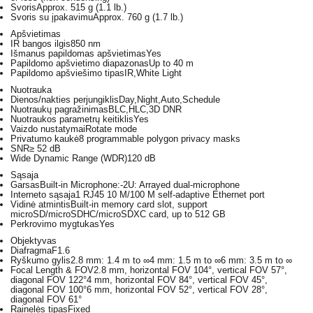
Svoris
Approx. 515 g (1.1 lb.)
Svoris su įpakavimu
Approx. 760 g (1.7 lb.)
Apšvietimas
IR bangos ilgis
850 nm
Išmanus papildomas apšvietimas
Yes
Papildomo apšvietimo diapazonas
Up to 40 m
Papildomo apšviešimo tipas
IR,White Light
Nuotrauka
Dienos/nakties perjungiklis
Day,Night,Auto,Schedule
Nuotraukų pagražinimas
BLC,HLC,3D DNR
Nuotraukos parametrų keitiklis
Yes
Vaizdo nustatymai
Rotate mode
Privatumo kaukė
8 programmable polygon privacy masks
SNR
≥ 52 dB
Wide Dynamic Range (WDR)
120 dB
Sąsaja
Garsas
Built-in Microphone:-2U: Arrayed dual-microphone
Interneto sąsaja
1 RJ45 10 M/100 M self-adaptive Ethernet port
Vidinė atmintis
Built-in memory card slot, support
microSD/microSDHC/microSDXC card, up to 512 GB
Perkrovimo mygtukas
Yes
Objektyvas
Diafragma
F1.6
Ryškumo gylis
2.8 mm: 1.4 m to ∞4 mm: 1.5 m to ∞6 mm: 3.5 m to ∞
Focal Length & FOV
2.8 mm, horizontal FOV 104°, vertical FOV 57°,
diagonal FOV 122°4 mm, horizontal FOV 84°, vertical FOV 45°,
diagonal FOV 100°6 mm, horizontal FOV 52°, vertical FOV 28°,
diagonal FOV 61°
Rainelės tipas
Fixed