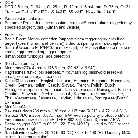
DORI
DORI
2.8 mm, D: 63 m, O: 25 m, R: 12 m, I: 6 m4 mm, D: 78 m, O: 31
m, R: 15 m, I: 7 m6 mm, D: 128 m, O: 50 m, R: 25 m, I: 12 m
Išmaniosios funkcijos
Perimeter Protection
Line crossing, intrusionSupport alarm triggering by
specified target types (human and vehicle)
Funkcijos
Basic Event
Motion detection (support alarm triggering by specified
target types (human and vehicle)),video tampering alarm,exception
Sąsaja
Upload to FTP/NAS/memory card,notify surveillance center,send
email,trigger recording,trigger capture
Išmaniosios funkcijos
Face detection
Bendra informacija
Matmenys
Ø74.4 mm × 176.3 mm (Ø2.93″ × 6.94″)
Pagrindinės funkcijos
Heartbeat,mirror,flash log,password reset via
email,pixel counter,anti-banding
Kalba
33 languages: English, Russian, Estonian, Bulgarian, Hungarian,
Greek, German, Italian, Czech, Slovak, French, Polish, Dutch,
Portuguese, Spanish, Romanian, Danish, Swedish, Norwegian, Finnish,
Croatian, Slovenian, Serbian, Turkish, Korean, Traditional Chinese,
Thai, Vietnamese, Japanese, Latvian, Lithuanian, Portuguese (Brazil),
Ukrainian
Medžiaga
Metal
Pakuotės dydis
234 mm × 120 mm × 117 mm (9.21″ × 4.72″ × 4.61″)
Galia
12 VDC ± 25%, 0.5 A, max. 6 W,reverse polarity protection,Ø5.5
mm coaxial power plug,PoE: IEEE 802.3af, Class 3, max. 7.5 W
Darbo sąlygos
-30 °C to 60 °C (-22 °F to 140 °F). Humidity 95% or less
(non-condensing)
Sandėliavimo sąlygos
-30 °C to 60 °C (-22 °F to 140 °F). Humidity 95%
or less (non-condensing)