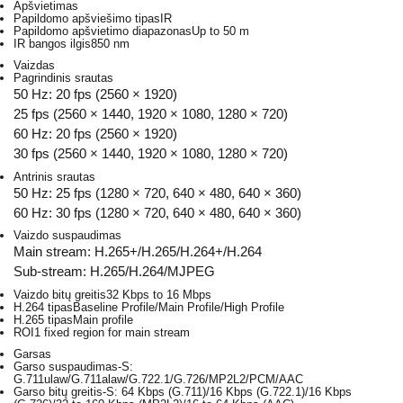
Apšvietimas
Papildomo apšviešimo tipas
IR
Papildomo apšvietimo diapazonas
Up to 50 m
IR bangos ilgis
850 nm
Vaizdas
Pagrindinis srautas
50 Hz: 20 fps (2560 × 1920)
25 fps (2560 × 1440, 1920 × 1080, 1280 × 720)
60 Hz: 20 fps (2560 × 1920)
30 fps (2560 × 1440, 1920 × 1080, 1280 × 720)
Antrinis srautas
50 Hz: 25 fps (1280 × 720, 640 × 480, 640 × 360)
60 Hz: 30 fps (1280 × 720, 640 × 480, 640 × 360)
Vaizdo suspaudimas
Main stream: H.265+/H.265/H.264+/H.264
Sub-stream: H.265/H.264/MJPEG
Vaizdo bitų greitis
32 Kbps to 16 Mbps
H.264 tipas
Baseline Profile/Main Profile/High Profile
H.265 tipas
Main profile
ROI
1 fixed region for main stream
Garsas
Garso suspaudimas
-S:
G.711ulaw/G.711alaw/G.722.1/G.726/MP2L2/PCM/AAC
Garso bitų greitis
-S: 64 Kbps (G.711)/16 Kbps (G.722.1)/16 Kbps