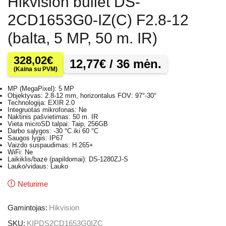
Hikvision bullet DS-
2CD1653G0-IZ(C) F2.8-12
(balta, 5 MP, 50 m. IR)
328,02
€
12,77
€
/ 36 mėn.
(Kaina su PVM)
MP (MegaPixel): 5 MP
Objektyvas: 2.8-12 mm, horizontalus FOV: 97°-30°
Technologija: EXIR 2.0
Integruotas mikrofonas: Ne
Naktinis pašvietimas: 50 m. IR
Vieta microSD talpai: Taip, 256GB
Darbo sąlygos: -30 °C iki 60 °C
Saugos lygis: IP67
Vaizdo suspaudimas: H.265+
WiFi: Ne
Laikiklis/bazė (papildomai): DS-1280ZJ-S
Lauko/vidaus: Lauko
Neturime
Gamintojas:
Hikvision
SKU:
KIPDS2CD1653G0IZC