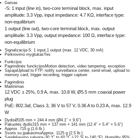
Garsas
-S: 1 input (line in), two-core terminal block, max. input
amplitude: 3.3 Vpp, input impedance: 4.7 KΩ, interface type:
non-equilibrium
1 output (line out), two-core terminal block, max. output
amplitude: 3.3 Vpp, output impedance: 100 Ω, interface type:
non-equilibrium
Signalizacija
-S: 1 input,1 output (max. 12 VDC, 30 mA)
Perkrovimo mygtukas
Yes
Funkcijos
Pagrindinės funckcijos
Motion detection, video tampering, exception
Sąsaja
Upload to FTP, notify surveillance center, send email, upload to
memory card, trigger recording, trigger capture
Pagrindinis
Maitinimas
12 VDC ± 25%, 0.9 A, max. 10.8 W, Ø5.5 mm coaxial power
plug
PoE: 802.3af, Class 3, 36 V to 57 V, 0.36 A to 0.23 A, max. 12.9
W
Dydis
Ø105 mm × 244.4 mm (Ø4.1″ × 9.6″)
Pakuotės dydis
315 mm × 137 mm × 141 mm (12.4″ × 5.4″ × 5.6″)
Approx. 715 g (1.6 lb.)
Svoris su įpakavimu
Approx. 1125 g (2.5 lb.)
Sandėliavimo sąlygos
-30 °C to 60 °C (-22 °F to 140 °F). Humidity 95%