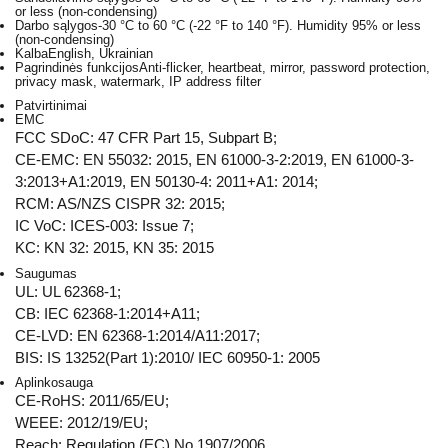
or less (non-condensing)
Darbo sąlygos
-30 °C to 60 °C (-22 °F to 140 °F). Humidity 95% or less
(non-condensing)
Kalba
English, Ukrainian
Pagrindinės funkcijos
Anti-flicker, heartbeat, mirror, password protection,
privacy mask, watermark, IP address filter
Patvirtinimai
EMC
FCC SDoC: 47 CFR Part 15, Subpart B;
CE-EMC: EN 55032: 2015, EN 61000-3-2:2019, EN 61000-3-
3:2013+A1:2019, EN 50130-4: 2011+A1: 2014;
RCM: AS/NZS CISPR 32: 2015;
IC VoC: ICES-003: Issue 7;
KC: KN 32: 2015, KN 35: 2015
Saugumas
UL: UL 62368-1;
CB: IEC 62368-1:2014+A11;
CE-LVD: EN 62368-1:2014/A11:2017;
BIS: IS 13252(Part 1):2010/ IEC 60950-1: 2005
Aplinkosauga
CE-RoHS: 2011/65/EU;
WEEE: 2012/19/EU;
Reach: Regulation (EC) No 1907/2006