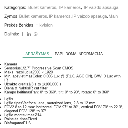
Kategorijos:
Bullet kameros
,
IP kameros
,
IP vaizdo apsauga
Žymos:
Bullet kameros
,
IP kameros
,
IP vaizdo apsauga
,
Main
Prekės ženklas:
Hikvision
Dalintis:
APRAŠYMAS
PAPILDOMA INFORMACIJA
Kamera
Sensorius
1/2.7″ Progressive Scan CMOS
Maks. rezoliucija
2560 × 1920
Min. apšvietimas
Color: 0.005 Lux @ (F1.6, AGC ON), B/W: 0 Lux with
IR
Užrakto greitis
1/3 s to 1/100,000 s
Diena & Naktis
IR cut filter
Kampo keitimas
Pan: 0° to 360°, tilt: 0° to 90°, rotate: 0° to 360°
Lęšis
Lęšio tipas
Varifocal lens, motorized lens, 2.8 to 12 mm
FOV
2.8 to 12 mm: horizontal FOV 97° to 30°, vertical FOV 70° to 22.3°,
diagonal FOV 128° to 37°
Lęšio montavimas
Ø14
Rainelės tipas
Fixed
Diafragama
F1.6