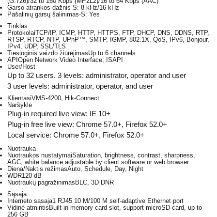
(G.726)/32 to 160 Kbps (MP2L2)/16 to 64 Kbps (AAC)
Garso atrankos dažnis
-S: 8 kHz/16 kHz
Pašalinių garsų šalinimas
-S: Yes
Tinklas
Protokolai
TCP/IP, ICMP, HTTP, HTTPS, FTP, DHCP, DNS, DDNS, RTP,
RTSP, RTCP, NTP, UPnP™, SMTP, IGMP, 802.1X, QoS, IPv6, Bonjour,
IPv4, UDP, SSL/TLS
Tiesioginis vaizdo žiūrėjimas
Up to 6 channels
API
Open Network Video Interface, ISAPI
User/Host
Up to 32 users. 3 levels: administrator, operator and user
3 user levels: administrator, operator, and user
Klientas
iVMS-4200, Hik-Connect
Naršyklė
Plug-in required live view: IE 10+
Plug-in free live view: Chrome 57.0+, Firefox 52.0+
Local service: Chrome 57.0+, Firefox 52.0+
Nuotrauka
Nuotraukos nustatymai
Saturation, brightness, contrast, sharpness,
AGC, white balance adjustable by client software or web browser
Diena/Naktis režimas
Auto, Schedule, Day, Night
WDR
120 dB
Nuotraukų pagražinimas
BLC, 3D DNR
Sąsaja
Interneto sąsaja
1 RJ45 10 M/100 M self-adaptive Ethernet port
Vidinė atmintis
Built-in memory card slot, support microSD card, up to
256 GB