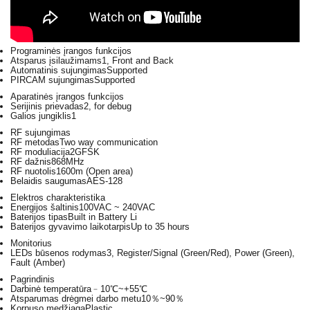
Programinės įrangos funkcijos
Atsparus įsilaužimams
1, Front and Back
Automatinis sujungimas
Supported
PIRCAM sujungimas
Supported
Aparatinės įrangos funkcijos
Serijinis prievadas
2, for debug
Galios jungiklis
1
RF sujungimas
RF metodas
Two way communication
RF moduliacija
2GFSK
RF dažnis
868MHz
RF nuotolis
1600m (Open area)
Belaidis saugumas
AES-128
Elektros charakteristika
Energijos šaltinis
100VAC ~ 240VAC
Baterijos tipas
Built in Battery Li
Baterijos gyvavimo laikotarpis
Up to 35 hours
Monitorius
LEDs būsenos rodymas
3, Register/Signal (Green/Red), Power (Green),
Fault (Amber)
Pagrindinis
Darbinė temperatūra
﹣10℃~+55℃
Atsparumas drėgmei darbo metu
10％~90％
Korpuso medžiaga
Plastic