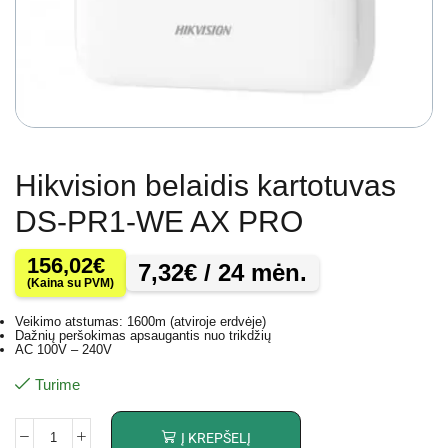
Hikvision belaidis kartotuvas
DS-PR1-WE AX PRO
156,02
€
7,32
€
/ 24 mėn.
(Kaina su PVM)
Veikimo atstumas: 1600m (atviroje erdvėje)
Dažnių peršokimas apsaugantis nuo trikdžių
AC 100V – 240V
Turime
Į KREPŠELĮ