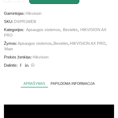
Gamintojas:
Hikvision
SKU:
DSPR1WEB
Kategorijos:
Apsaugos sistemos
,
Bevielės
,
HIKVISION AX
PRO
Žymos:
Apsaugos sistemos
,
Bevielės
,
HIKVISION AX PRO
,
Main
Prekės ženklas:
Hikvision
Dalintis:
APRAŠYMAS
PAPILDOMA INFORMACIJA