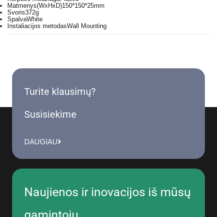
Matmenys(WxHxD)
150*150*25mm
Svoris
372g
Spalva
White
Instaliacijos metodas
Wall Mounting
Turite klausimų?
Susisiekime
DAUGIAU
Naujienos ir inovacijos iš mūsų
gamintojų