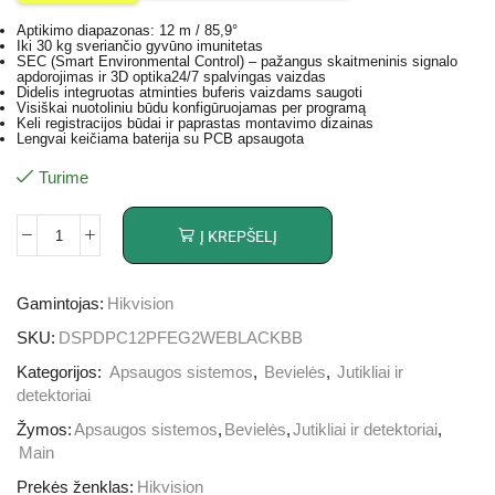
Aptikimo diapazonas: 12 m / 85,9°
Iki 30 kg sveriančio gyvūno imunitetas
SEC (Smart Environmental Control) – pažangus skaitmeninis signalo
apdorojimas ir 3D optika24/7 spalvingas vaizdas
Didelis integruotas atminties buferis vaizdams saugoti
Visiškai nuotoliniu būdu konfigūruojamas per programą
Keli registracijos būdai ir paprastas montavimo dizainas
Lengvai keičiama baterija su PCB apsaugota
Turime
Į KREPŠELĮ
Gamintojas:
Hikvision
SKU:
DSPDPC12PFEG2WEBLACKBB
Kategorijos:
Apsaugos sistemos
,
Bevielės
,
Jutikliai ir
detektoriai
Žymos:
Apsaugos sistemos
,
Bevielės
,
Jutikliai ir detektoriai
,
Main
Prekės ženklas:
Hikvision