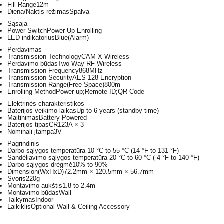
Fill Range
12m
Diena/Naktis režimas
Spalva
Sąsaja
Power Switch
Power Up Enrolling
LED indikatorius
Blue(Alarm)
Perdavimas
Transmission Technology
CAM-X Wireless
Perdavimo būdas
Two-Way RF Wireless
Transmission Frequency
868MHz
Transmission Security
AES-128 Encryption
Transmission Range(Free Space)
800m
Enrolling Method
Power up;Remote ID;QR Code
Elektrinės charakteristikos
Baterijos veikimo laikas
Up to 6 years (standby time)
Maitinimas
Battery Powered
Baterijos tipas
CR123A × 3
Nominali įtampa
3V
Pagrindinis
Darbo sąlygos temperatūra
-10 °C to 55 °C (14 °F to 131 °F)
Sandėliavimo sąlygos temperatūra
-20 °C to 60 °C (-4 °F to 140 °F)
Darbo sąlygos drėgmė
10% to 90%
Dimension(WxHxD)
72.2mm × 120.5mm × 56.7mm
Svoris
220g
Montavimo aukštis
1.8 to 2.4m
Montavimo būdas
Wall
Taikymas
Indoor
Laikiklis
Optional Wall & Ceiling Accessory