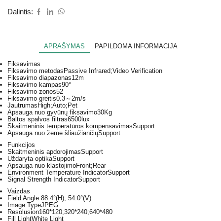
Dalintis:
APRAŠYMAS
PAPILDOMA INFORMACIJA
Fiksavimas
Fiksavimo metodas
Passive Infrared;Video Verification
Fiksavimo diapazonas
12m
Fiksavimo kampas
90°
Fiksavimo zonos
52
Fiksavimo greitis
0.3～2m/s
Jautrumas
High;Auto;Pet
Apsauga nuo gyvūnų fiksavimo
30Kg
Baltos spalvos filtras
6500lux
Skaitmeninis temperatūros kompensavimas
Support
Apsauga nuo žeme šliaužiančių
Support
Funkcijos
Skaitmeninis apdorojimas
Support
Uždaryta optika
Support
Apsauga nuo klastojimo
Front;Rear
Environment Temperature Indicator
Support
Signal Strength Indicator
Support
Vaizdas
Field Angle
88.4°(H), 54.0°(V)
Image Type
JPEG
Resolusion
160*120;320*240;640*480
Fill Light
White Light