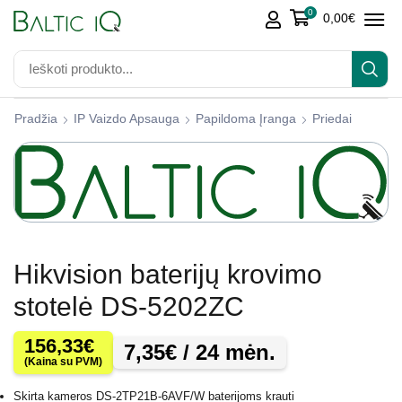
0
0,00
€
Pradžia
IP Vaizdo Apsauga
Papildoma Įranga
Priedai
Hikvision baterijų krovimo
stotelė DS-5202ZC
156,33
€
7,35
€
/ 24 mėn.
(Kaina su PVM)
Skirta kameros DS-2TP21B-6AVF/W baterijoms krauti