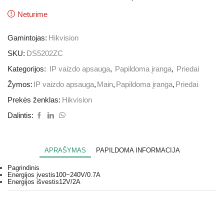
Neturime
Gamintojas:
Hikvision
SKU:
DS5202ZC
Kategorijos:
IP vaizdo apsauga
,
Papildoma įranga
,
Priedai
Žymos:
IP vaizdo apsauga
,
Main
,
Papildoma įranga
,
Priedai
Prekės ženklas:
Hikvision
Dalintis:
APRAŠYMAS
PAPILDOMA INFORMACIJA
Pagrindinis
Energijos įvestis
100~240V/0.7A
Energijos išvestis
12V/2A