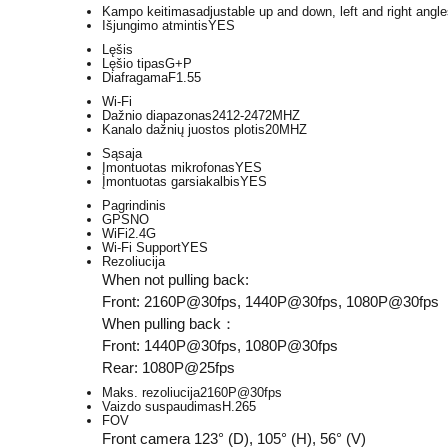
Kampo keitimas
adjustable up and down, left and right angl
Išjungimo atmintis
YES
Lęšis
Lęšio tipas
G+P
Diafragama
F1.55
Wi-Fi
Dažnio diapazonas
2412-2472MHZ
Kanalo dažnių juostos plotis
20MHZ
Sąsaja
Įmontuotas mikrofonas
YES
Įmontuotas garsiakalbis
YES
Pagrindinis
GPS
NO
WiFi
2.4G
Wi-Fi Support
YES
Rezoliucija
When not pulling back:
Front: 2160P@30fps, 1440P@30fps, 1080P@30fps
When pulling back：
Front: 1440P@30fps, 1080P@30fps
Rear: 1080P@25fps
Maks. rezoliucija
2160P@30fps
Vaizdo suspaudimas
H.265
FOV
Front camera 123° (D), 105° (H), 56° (V)