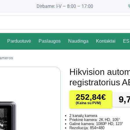
Dirbame: I-V – 8:00 – 17:00
Parduotuvė
Paslaugos
Naudinga
Kontaktai
ES 
Kameros
Hikvision autom
registratorius
252,84
€
9,
(Kaina su PVM)
2 kanalų kamera
Priekinė kamera: 2K HD, 105°
Galinė kamera: 1080P HD, 123°
Rezoliucija: 854×480