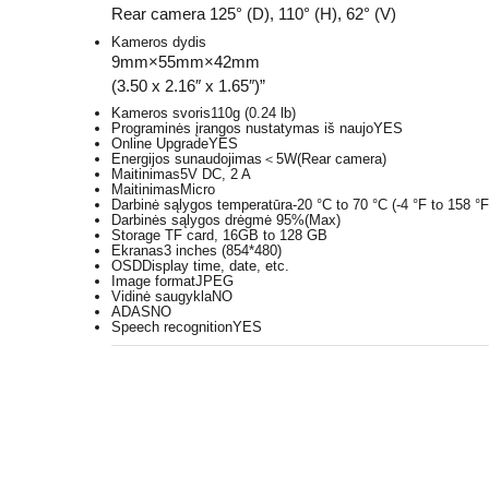
Rear camera 125° (D), 110° (H), 62° (V)
Kameros dydis
9mm×55mm×42mm
(3.50 x 2.16″ x 1.65″)”
Kameros svoris
110g (0.24 lb)
Programinės įrangos nustatymas iš naujo
YES
Online Upgrade
YES
Energijos sunaudojimas
＜5W(Rear camera)
Maitinimas
5V DC, 2 A
Maitinimas
Micro
Darbinė sąlygos temperatūra
-20 °C to 70 °C (-4 °F to 158 °F
Darbinės sąlygos drėgmė
95%(Max)
Storage
TF card, 16GB to 128 GB
Ekranas
3 inches (854*480)
OSD
Display time, date, etc.
Image format
JPEG
Vidinė saugykla
NO
ADAS
NO
Speech recognition
YES