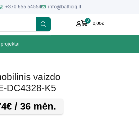
+370 655 54554
info@balticiq.lt
0
0,00
€
projektai
obilinis vaizdo
 AE-DC4328-K5
74
€
/ 36 mėn.