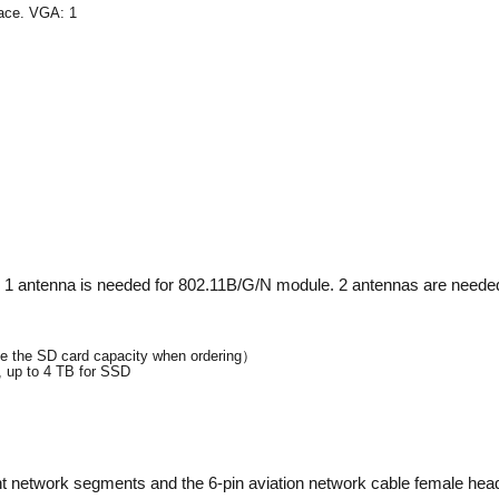
face. VGA: 1
. 1 antenna is needed for 802.11B/G/N module. 2 antennas are neede
te the SD card capacity when ordering）
 up to 4 TB for SSD
nt network segments and the 6-pin aviation network cable female head