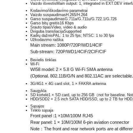
Vaizdo išvestis
Main output: 1, integrated in EXT.DEV inter
Kodavimo/iškodavimo parametrai
Vaizdo suspaudimas
H.265/H.264
Garso suspaudimas
G.711a/G.711u/G.722.1/G.726
Garso bitų greitis
16 Kbps
Srauto tipas
Video, video & audio
Dviguba transliacija
Supported
Kadrų dažnis
PAL: 1 to 25 fps; NTSC: 1 to 30 fps
Užkodavimo raiška
Main stream: 1080P/720P/WD1/4CIF
Sub-stream: 720P/WD1/4CIF/2CIF/CIF
Bevielis tinklas
Wi-Fi
WI58 model: 2 × 5.8 G Wi-Fi SMA antenna
(Optional. 802.11B/G/N and 802.11AC are selectable
3G/4G
1 × 4G card slot, 1 × FAKRA antenna
Saugykla
SD kortelė
1 × SD card, up to 256 GB（not for baseline. No
HDD/SDD
2 × 2.5 inch SATA HDD/SSD, up to 2 TB for HDD,
Sąsajos
Tinklo sąsaja
Front panel :1 ×10M/100M RJ45
Rear panel: 1 × 10M/100M 6-pin aviation connector
Note：The front and rear network ports are at differe