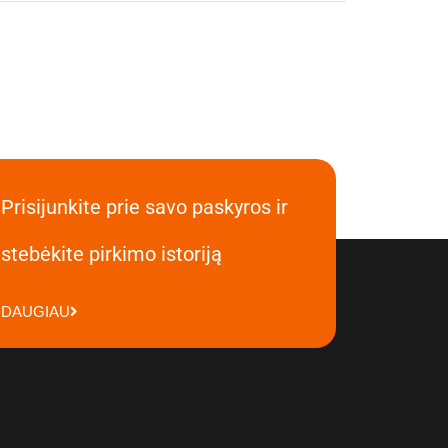
Prisijunkite prie savo paskyros ir
stebėkite pirkimo istoriją
DAUGIAU