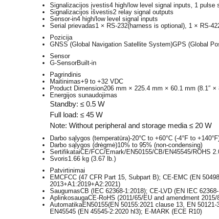
Signalizacijos įvestis
4 high/low level signal inputs, 1 pulse 
Signalizacijos išvestis
2 relay signal outputs
Sensor-in
4 high/low level signal inputs
Serial prievadas
1 × RS-232(harness is optional), 1 × RS-42
Pozicija
GNSS (Global Navigation Satellite System)
GPS (Global Pos
Sensor
G-Sensor
Built-in
Pagrindinis
Maitinimas
+9 to +32 VDC
Product Dimension
206 mm × 225.4 mm × 60.1 mm (8.1″ × 8
Energijos sunaudojimas
Standby: ≤ 0.5 W
Full load: ≤ 45 W
Note: Without peripheral and storage media ≤ 20 W
Darbo sąlygos (temperatūra)
-20°C to +60°C (-4°F to +140°F
Darbo sąlygos (drėgmė)
10% to 95% (non-condensing)
Sertifikatai
CE/FCC/Emark/EN50155/CB/EN45545/ROHS 2.0
Svoris
1.66 kg (3.67 lb.)
Patvirtinimai
EMC
FCC (47 CFR Part 15, Subpart B); CE-EMC (EN 50498
2013+A1:2019+A2:2021)
Saugumas
CB (IEC 62368-1:2018); CE-LVD (EN IEC 62368-
Aplinkosauga
CE-RoHS (2011/65/EU and amendment 2015/
Automatika
EN50155(EN 50155:2021 clause 13, EN 50121-
EN45545 (EN 45545-2:2020 hl3); E-MARK (ECE R10)