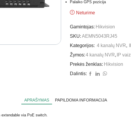
Palaiko GPS pozicija
Neturime
Gamintojas:
Hikvision
SKU:
AEMN5043RJ45
Kategorijos:
4 kanalų NVR
,
Žymos:
4 kanalų NVR
,
IP vai
Prekės ženklas:
Hikvision
Dalintis:
APRAŠYMAS
PAPILDOMA INFORMACIJA
h extendable via PoE switch.