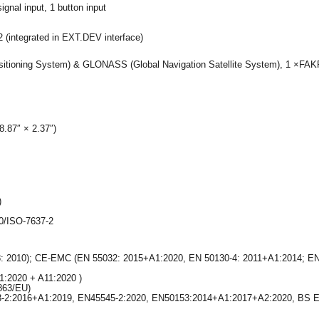
signal input, 1 button input
2 (integrated in EXT.DEV interface)
itioning System) & GLONASS (Global Navigation Satellite System), 1 ×FA
.87″ × 2.37″)
)
/ISO-7637-2
: 2010); CE-EMC (EN 55032: 2015+A1:2020, EN 50130-4: 2011+A1:2014; EN
1:2020 + A11:2020 )
863/EU)
3-2:2016+A1:2019, EN45545-2:2020, EN50153:2014+A1:2017+A2:2020, BS E