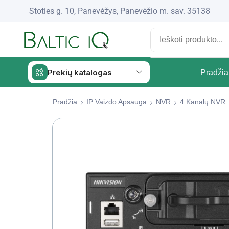
Stoties g. 10, Panevėžys, Panevėžio m. sav. 35138
Prekių katalogas
Pradžia
Pradžia
IP Vaizdo Apsauga
NVR
4 Kanalų NVR