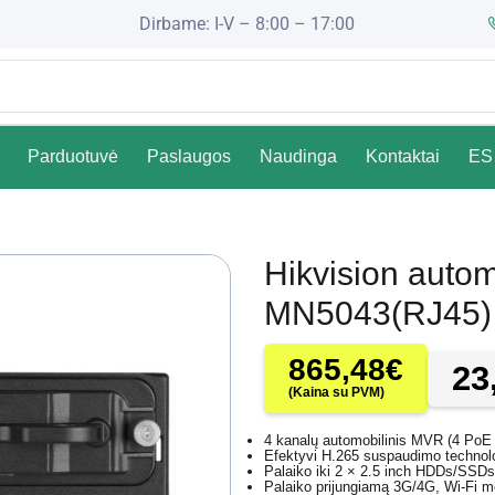
Dirbame: I-V – 8:00 – 17:00
Parduotuvė
Paslaugos
Naudinga
Kontaktai
ES 
Hikvision auto
MN5043(RJ45)
865,48
€
23
(Kaina su PVM)
4 kanalų automobilinis MVR (4 PoE
Efektyvi H.265 suspaudimo technolo
Palaiko iki 2 × 2.5 inch HDDs/SSD
Palaiko prijungiamą 3G/4G, Wi-Fi m