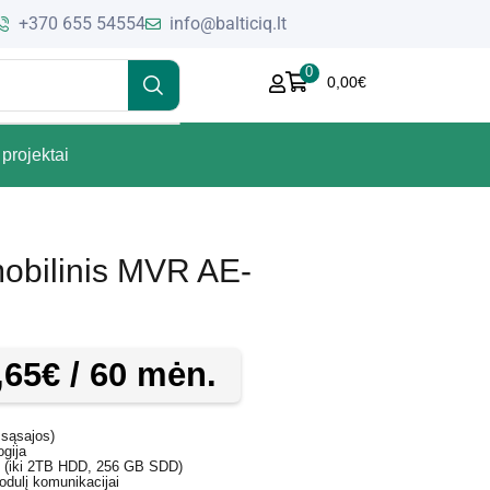
+370 655 54554
info@balticiq.lt
0
0,00
€
projektai
mobilinis MVR AE-
,65
€
/ 60 mėn.
 sąsajos)
gija
s (iki 2TB HDD, 256 GB SDD)
odulį komunikacijai