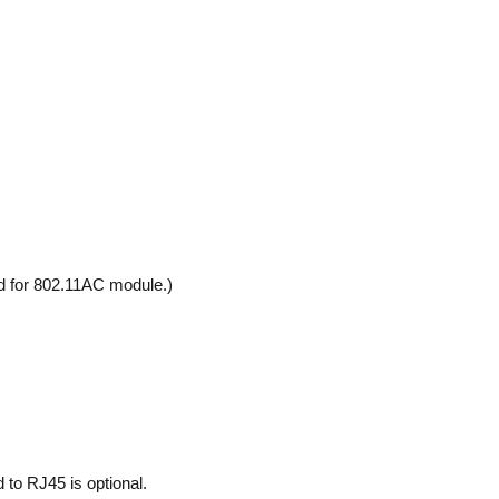
d for 802.11AC module.)
 to RJ45 is optional.