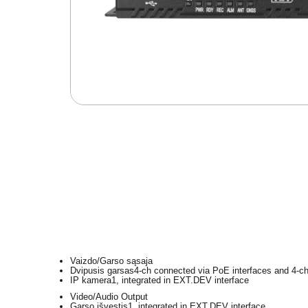
Vaizdo/Garso sąsaja
Dvipusis garsas
4-ch connected via PoE interfaces and 4-c
IP kamera
1, integrated in EXT.DEV interface
Video/Audio Output
Garso išvestis
1, integrated in EXT.DEV interface