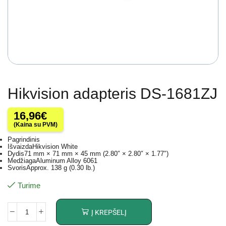
Hikvision adapteris DS-1681ZJ
16,96
€
(Kaina su PVM)
Pagrindinis
Išvaizda
Hikvision White
Dydis
71 mm × 71 mm × 45 mm (2.80″ × 2.80″ × 1.77″)
Medžiaga
Aluminum Alloy 6061
Svoris
Approx. 138 g (0.30 lb.)
Turime
Į KREPŠELĮ