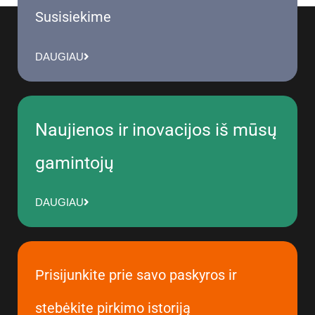
Susisiekime
DAUGIAU
Naujienos ir inovacijos iš mūsų
gamintojų
DAUGIAU
Prisijunkite prie savo paskyros ir
stebėkite pirkimo istoriją