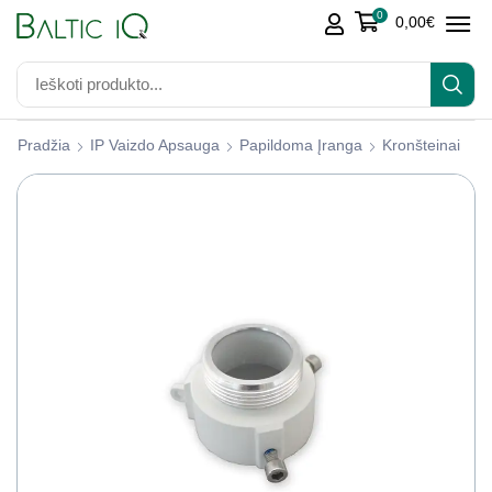
0
0,00
€
Pradžia
IP Vaizdo Apsauga
Papildoma Įranga
Kronšteinai